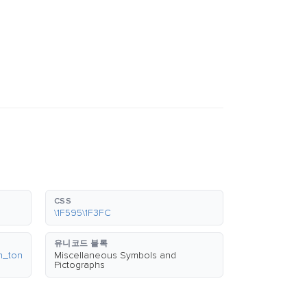
CSS
\1F595\1F3FC
유니코드 블록
n_ton
Miscellaneous Symbols and
Pictographs