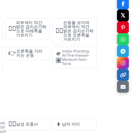
𝕏
피부색이 약간
손등을 보이며
밝은 검지손가락
피부색이 약간
👇🏼
👉🏼
으로 아래쪽을
밝은 검지손가락
가르키기
으로 오른쪽을
가르키기
오른쪽을 가리
Index-Pointing-
👉
🫵
키는 손등
At-The-Viewer-
🏽
Medium-Skin-
Tone
👨‍✈️
👦
ple
남성 조종사
남자 아이
tling:
ium