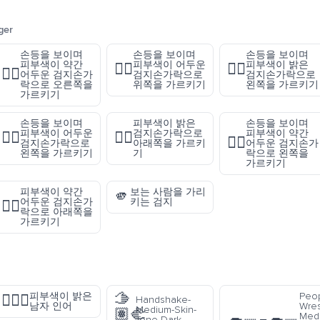
ger
손등을 보이며
손등을 보이며
손등을 보이며
피부색이 약간
피부색이 어두운
피부색이 밝은
👆🏿
👈🏻
👉🏾
어두운 검지손가
검지손가락으로
검지손가락으로
락으로 오른쪽을
위쪽을 가르키기
왼쪽을 가르키기
가르키기
손등을 보이며
피부색이 밝은
손등을 보이며
피부색이 어두운
검지손가락으로
피부색이 약간
👈🏿
👇🏻
👈🏾
검지손가락으로
아래쪽을 가르키
어두운 검지손가
왼쪽을 가르키기
기
락으로 왼쪽을
가르키기
피부색이 약간
보는 사람을 가리
🫵
어두운 검지손가
키는 검지
👇🏾
락으로 아래쪽을
가르키기
🫱
피부색이 밝은
Peo
🧜🏻‍♂️
Handshake-
남자 인어
Wres
Medium-Skin-
🏽‍🫲
Med
Tone-Dark-