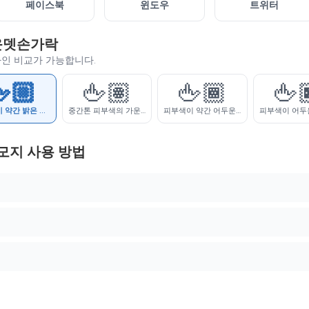
페이스북
윈도우
트위터
가운뎃손가락
자인 비교가 가능합니다.
🏼
🖕🏽
🖕🏾
🖕
피부색이 약간 밝은 가운뎃손가락
중간톤 피부색의 가운뎃손가락
피부색이 약간 어두운 가운뎃손가락
모지 사용 방법