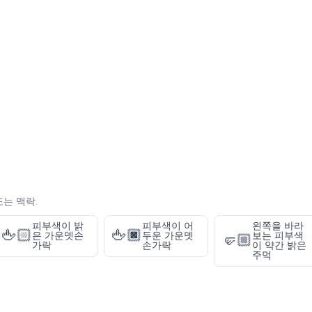
또는 맥락.
피부색이 밝
피부색이 어
왼쪽을 바라
🖕🏻
🖕🏿
은 가운뎃손
두운 가운뎃
보는 피부색
🤛🏼
가락
손가락
이 약간 밝은
주먹