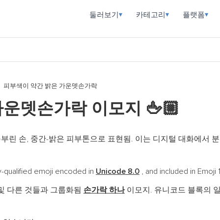
둘러보기
카테고리
플랫폼
▾
▾
▾
피부색이 약간 밝은 가운뎃손가락
 가운뎃손가락 이모지
🖕🏼
부린 손, 중간-밝은 피부톤으로 표현됨. 이는 디지털 대화에서 분
ified emoji encoded in
Unicode 8.0
, and included in Emoj
및 다른 것들과 그룹화됨
손가락 하나
이모지. 유니코드 블록의 