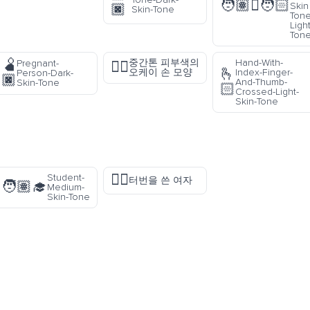
🧑🏽‍🫯‍🧑🏻
Skin
🏿
Skin-Tone
Tone
Ligh
Ton
🫄
중간톤 피부색의
Hand-With-
Pregnant-
👌🏽
🫰
오케이 손 모양
Index-Finger-
Person-Dark-
🏿
And-Thumb-
Skin-Tone
🏻
Crossed-Light-
Skin-Tone
👳‍♀️
Student-
터번을 쓴 여자
🧑🏽‍🎓
Medium-
Skin-Tone