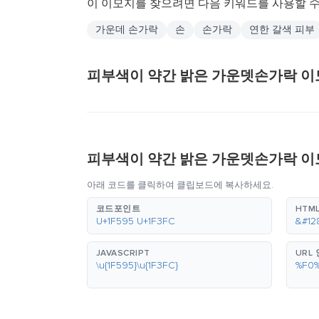
이 이모지를 찾으려면 다음 키워드를 사용할 수
가운데 손가락
손
손가락
연한 갈색 피부
피부색이 약간 밝은 가운뎃손가락 이
피부색이 약간 밝은 가운뎃손가락 이
아래 코드를 클릭하여 클립보드에 복사하세요.
코드포인트
HTML
U+1F595 U+1F3FC
&#12
JAVASCRIPT
URL
\u{1F595}\u{1F3FC}
%F0