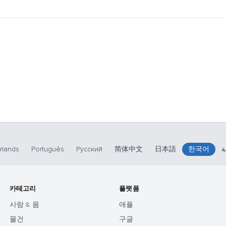
rlands
Português
Русский
简体中文
日本語
한국어
ة
카테고리
플랫폼
사람 & 몸
애플
물건
구글