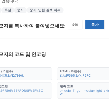
 있습니다:
욕설
중지
중지: 연한 갈색 피부
복사
🖕🏼
모지를 복사하여 붙여넣으세요:
모지의 코드 및 인코딩
 (10진수)
HTML (16진수)
8405;&#127996;
&#x1F595;&#x1F3FC;
 인코딩
단축 코드
%9F%96%95%F0%9F%8F%BC
:middle_finger_mediumlight_ski
e: