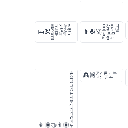
침대에 누워
중간톤 피
있는 중간톤
부색의 남
🛌🏽
👨🏽‍🚀
피부색의 사
성 우주
람
비행사
손
중간톤 피부
👸🏽
을
색의 공주
잡
고
있
는
피
부
색
의
약
간
어
👩🏾‍🤝‍👨🏿
두