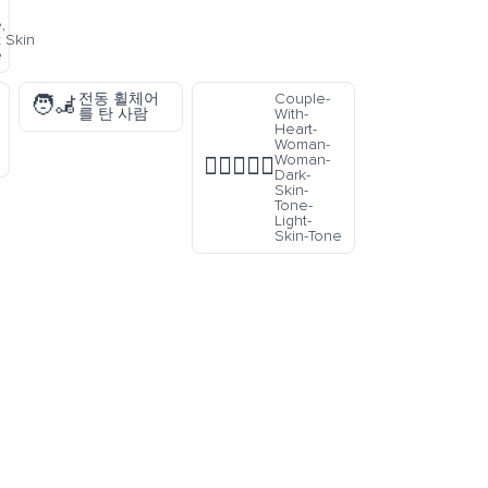
,
t Skin
e
전동 휠체어
Couple-
🧑‍🦼
를 탄 사람
With-
Heart-
Woman-
Woman-
👩🏿‍❤️‍👩🏻
Dark-
Skin-
Tone-
Light-
Skin-Tone