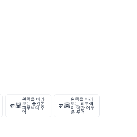
왼쪽을 바라
왼쪽을 바라
보는 중간톤
보는 피부색
🤛🏽
🤛🏾
피부색의 주
이 약간 어두
먹
운 주먹