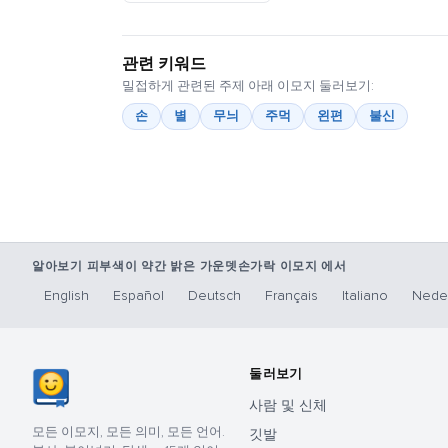
관련 키워드
밀접하게 관련된 주제 아래 이모지 둘러보기:
손
별
무늬
주먹
왼편
불신
알아보기 피부색이 약간 밝은 가운뎃손가락 이모지 에서
English
Español
Deutsch
Français
Italiano
Nede
둘러보기
사람 및 신체
모든 이모지, 모든 의미, 모든 언어.
깃발