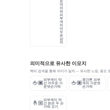
운
여
자
와
피
부
색
의
어
두
운
남
자
의미적으로 유사한 이모지
벡터 검색을 통해 의미가 일치 — 유사한 느낌, 용도 
피부색이 약
중간톤 피부
🖕🏾
🖕🏽
간 어두운 가
색의 가운뎃
운뎃손가락
손가락
피부색이 약
🤞🏼
간 밝은 두 손
가락 꼬기