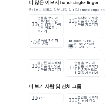
더 많은 이모지
hand-single-finger
유니코드 블록의 일부
사람 및 신체
›
hand-single-fin
손등을 보이며
피부색이 어두운
☝🏿
피부색이 약간
검지손가락으로
👆🏼
밝은 검지손가락
위쪽을 가르키기
으로 위쪽을 가
르키기
🫵
왼쪽을 가리키
Index-Pointing-
👈
는 손등
At-The-Viewer-
🏿
Dark-Skin-Tone
중간톤 피부색의
손등을 보이며
☝🏽
검지손가락으로
중간톤 피부색의
👆🏽
위쪽을 가르키기
검지손가락으로
위쪽을 가르키기
더 보기
사람 및 신체
그룹
🧑‍✈️
중간톤 피부색
Pilot
👮🏽‍♂️
의 남성 경찰
관