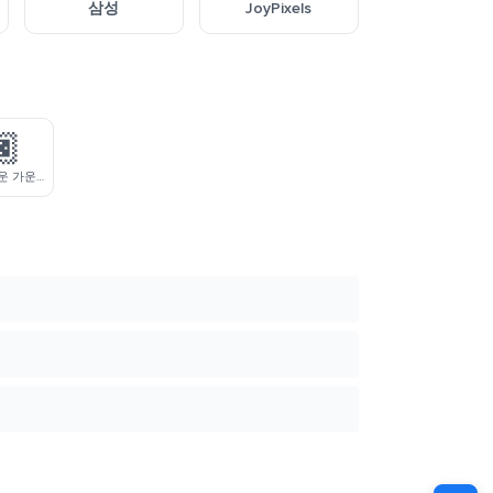
삼성
JoyPixels
🏿
피부색이 어두운 가운뎃손가락