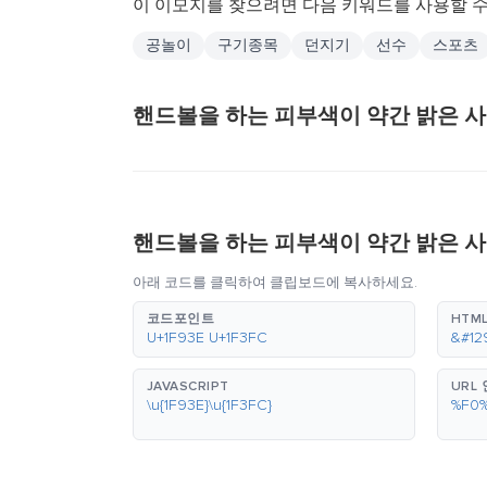
이 이모지를 찾으려면 다음 키워드를 사용할 수
공놀이
구기종목
던지기
선수
스포츠
핸드볼을 하는 피부색이 약간 밝은 
핸드볼을 하는 피부색이 약간 밝은 사
아래 코드를 클릭하여 클립보드에 복사하세요.
코드포인트
HTML
U+1F93E U+1F3FC
&#12
JAVASCRIPT
URL
\u{1F93E}\u{1F3FC}
%F0