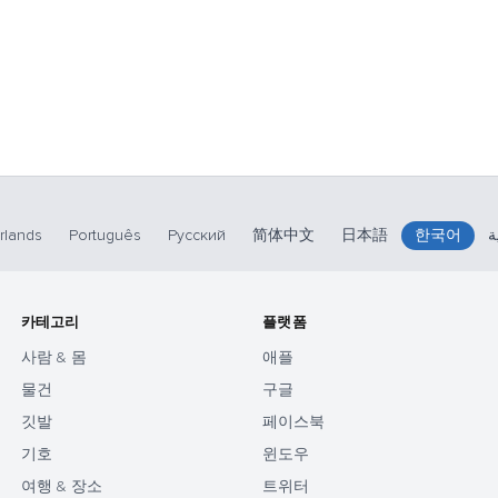
rlands
Português
Русский
简体中文
日本語
한국어
ة
카테고리
플랫폼
사람 & 몸
애플
물건
구글
깃발
페이스북
기호
윈도우
여행 & 장소
트위터