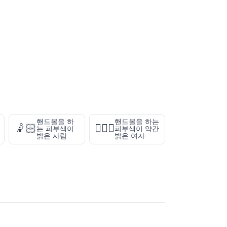
핸드볼을 하
핸드볼을 하는
🤾🏻
🤾🏼‍♀️
는 피부색이
피부색이 약간
밝은 사람
밝은 여자