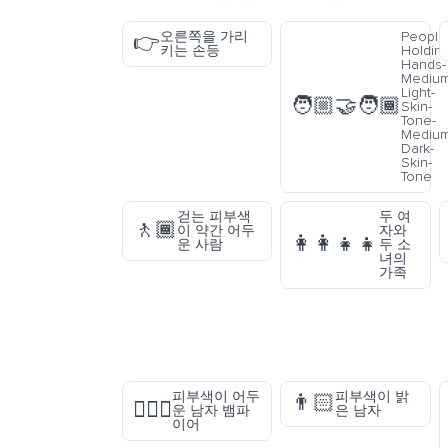
오른쪽을 가리
People
👉
키는 손등
Holding
Hands-
Medium
Light-
🧑🏼‍🤝‍🧑🏾
Skin-
Tone-
Medium
Dark-
Skin-
Tone
걷는 피부색
두 여
🚶🏾
이 약간 어두
자와
👩‍👩‍👧‍👧
운 사람
두 소
녀의
가족
피부색이 어두
피부색이 밝
👨🏻
🧛🏿‍♂️
운 남자 뱀파
은 남자
이어