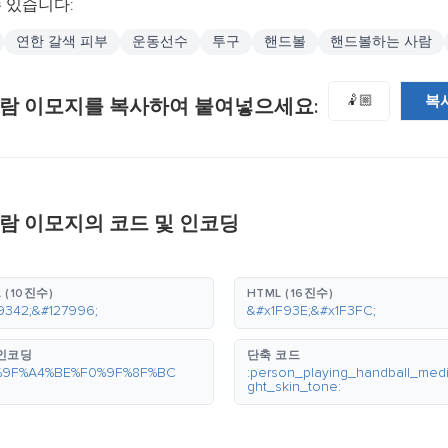
 있습니다:
연한 갈색 피부
운동선수
투구
핸드볼
핸드볼하는 사람
복
🤾🏼
사람 이모지를 복사하여 붙여넣으세요:
람 이모지의 코드 및 인코딩
 (10진수)
HTML (16진수)
9342;&#127996;
&#x1F93E;&#x1F3FC;
 인코딩
단축 코드
%9F%A4%BE%F0%9F%8F%BC
:person_playing_handball_medi
ght_skin_tone: