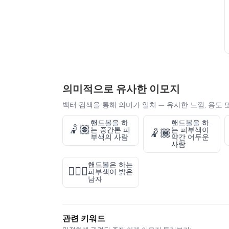
의미적으로 유사한 이모지
벡터 검색을 통해 의미가 일치 — 유사한 느낌, 용도 
핸드볼을 하
핸드볼을 하
🤾🏽
는 중간톤 피
는 피부색이
🤾🏾
부색의 사람
약간 어두운
사람
핸드볼은 하는
🤾🏻‍♂️
피부색이 밝은
남자
관련 키워드