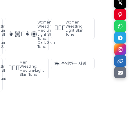
𝕏
Women
Women
tling:
Wrestling:
Wrestling:
🤼🏻‍♀️
ium-
Medium-
Light Skin
👩🏼‍🫯‍👩🏿
t Skin
Light Skin
Tone
,
Tone,
ium-
Dark Skin
 Skin
Tone
e
🏊
Men
수영하는 사람
tling:
Wrestling:
🤼🏼‍♂️
t Skin
Medium-Light
,
Skin Tone
ium
e