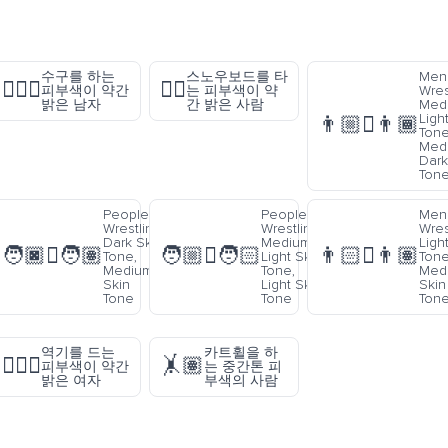
수구를 하는
스노우보드를 타
Men
🤽🏼‍♂️
🏂🏼
피부색이 약간
는 피부색이 약
Wres
밝은 남자
간 밝은 사람
Med
Ligh
👨🏼‍🫯‍👨🏾
Tone
Med
Dark
Ton
People
People
Men
Wrestling:
Wrestling:
Wres
Dark Skin
Medium-
Ligh
🧑🏿‍🫯‍🧑🏽
🧑🏼‍🫯‍🧑🏻
👨🏻‍🫯‍👨🏽
Tone,
Light Skin
Tone
Medium
Tone,
Med
Skin
Light Skin
Skin
Tone
Tone
Ton
역기를 드는
카트휠을 하
🏋🏼‍♀️
🤸🏽
피부색이 약간
는 중간톤 피
밝은 여자
부색의 사람