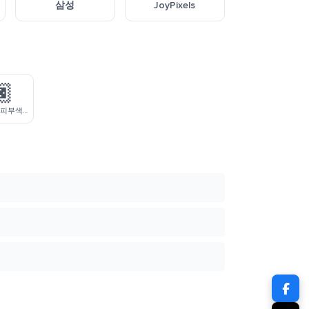
삼성
JoyPixels
🏿
핸드볼을 하는 피부색이 어두운 사람