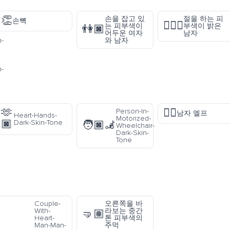
👏
-
손을 잡고 있
절을 하는 피
손뼉
🙇🏻‍♂️
-
는 피부색이
부색이 밝은
👫🏿
어두운 여자
남자
-
와 남자
-
🫶
🧝‍♂️
Person-In-
남자 엘프
Heart-Hands-
Motorized-
🏿
Dark-Skin-Tone
🧑🏿‍🦼
Wheelchair-
Dark-Skin-
Tone
Couple-
오른쪽을 바
With-
라보는 중간
🤜🏽
Heart-
톤 피부색의
Man-Man-
주먹