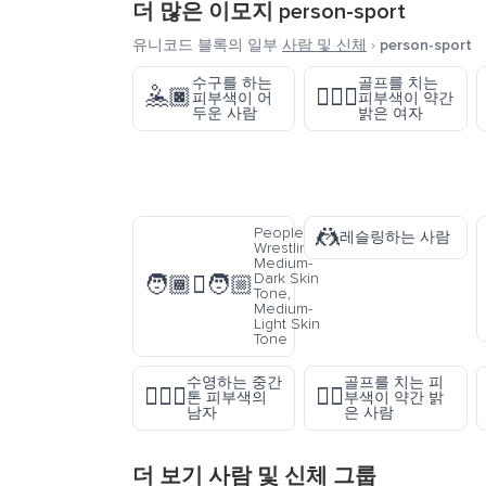
더 많은 이모지
person-sport
유니코드 블록의 일부
사람 및 신체
›
person-sport
수구를 하는
골프를 치는
🤽🏿
🏌🏼‍♀️
피부색이 어
피부색이 약간
두운 사람
밝은 여자
🤼
People
레슬링하는 사람
Wrestling:
Medium-
Dark Skin
🧑🏾‍🫯‍🧑🏼
Tone,
Medium-
Light Skin
Tone
수영하는 중간
골프를 치는 피
🏊🏽‍♂️
🏌🏼
톤 피부색의
부색이 약간 밝
남자
은 사람
더 보기
사람 및 신체
그룹