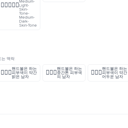
Medium-
👨🏼‍❤️‍👨🏾
Light-
Skin-
Tone-
Medium-
Dark-
Skin-Tone
또는 맥락.
핸드볼은 하는
핸드볼은 하는
핸드볼은 하는
🤾🏼‍♂️
🤾🏽‍♂️
🤾🏾‍♂️
피부색이 약간
중간톤 피부색
피부색이 약간
밝은 남자
의 남자
어두운 남자