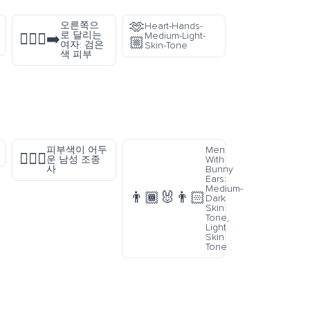
🫶
오른쪽으
Heart-Hands-
로 달리는
Medium-Light-
🏃🏿‍♀️‍➡️
🏼
여자: 검은
Skin-Tone
색 피부
피부색이 어두
Men
👨🏿‍✈️
운 남성 조종
With
사
Bunny
Ears:
Medium-
👨🏾‍🐰‍👨🏻
Dark
Skin
Tone,
Light
Skin
Tone