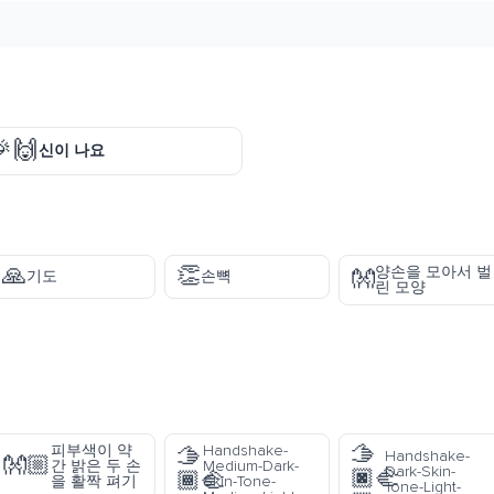
🎉🙌
신이 나요
🙏
👏
양손을 모아서 벌
👐
기도
손뼉
린 모양
🫱
피부색이 약
Handshake-
🫱
Handshake-
👐🏼
간 밝은 두 손
Medium-Dark-
Dark-Skin-
🏿‍🫲
🏾‍🫲
을 활짝 펴기
Skin-Tone-
Tone-Light-