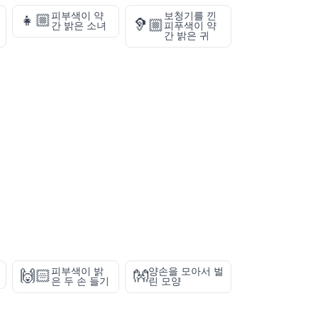
피부색이 약
보청기를 낀
👧🏼
🦻🏼
간 밝은 소녀
피푸색이 약
간 밝은 귀
피부색이 밝
양손을 모아서 벌
🙌🏻
👐
은 두 손 들기
린 모양