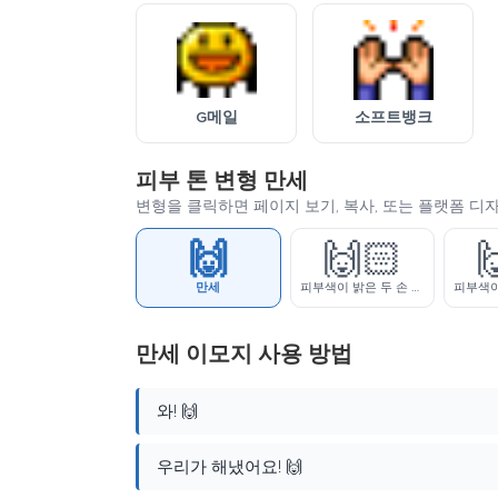
G메일
소프트뱅크
피부 톤 변형 만세
변형을 클릭하면 페이지 보기, 복사, 또는 플랫폼 디
🙌
🙌🏻

만세
피부색이 밝은 두 손 들기
만세 이모지 사용 방법
와! 🙌
우리가 해냈어요! 🙌