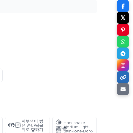
𝕏
🫱
피부색이 밝
Handshake-
🤲🏻
은 손바닥을
Medium-Light-
🏼‍🫲
위로 향하기
Skin-Tone-Dark-