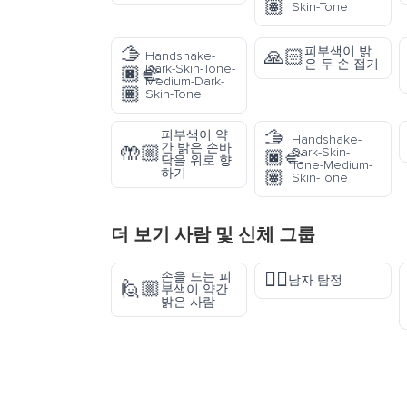
🏽
Skin-Tone
🫱
피부색이 밝
🙏🏻
Handshake-
은 두 손 접기
Dark-Skin-Tone-
🏿‍🫲
Medium-Dark-
🏾
Skin-Tone
🫱
피부색이 약
Handshake-
간 밝은 손바
🤲🏼
Dark-Skin-
🏿‍🫲
닥을 위로 향
Tone-Medium-
하기
🏽
Skin-Tone
더 보기
사람 및 신체
그룹
🕵️‍♂️
손을 드는 피
남자 탐정
🙋🏼
부색이 약간
밝은 사람