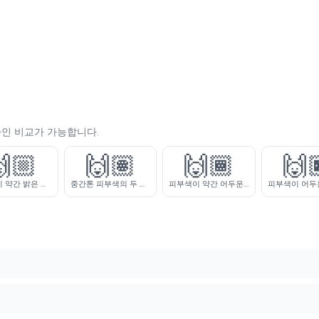
자인 비교가 가능합니다.
🏼
🙌🏽
🙌🏾
🙌
피부색이 약간 밝은 두 손 들기
중간톤 피부색의 두 손 들기
피부색이 약간 어두운 두 손 들기