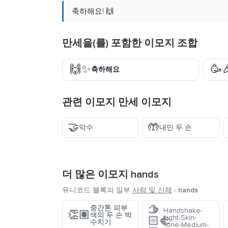
축하해요! 🙌
만세을(를) 포함한 이모지 조합
🙌✨
🥳
축하해요
관련 이모지 만세 이모지
🤝
🤲
악수
내민 두 손
더 많은 이모지
hands
유니코드 블록의 일부
사람 및 신체
›
hands
🫱
중간톤 피부
Handshake-
👏🏽
색의 두 손 박
Light-Skin-
🏻‍🫲
수치기
Tone-Medium-