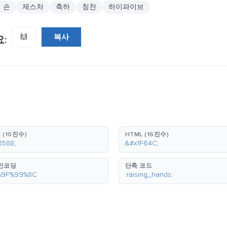
손
제스처
축하
칭찬
하이파이브
복사
🙌
:
 (10진수)
HTML (16진수)
8588;
&#x1F64C;
 인코딩
단축 코드
%9F%99%8C
:raising_hands: