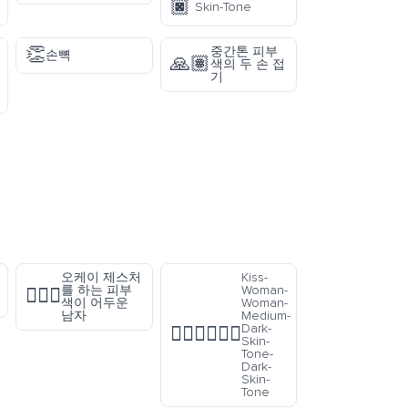
🏿
Skin-Tone
👏
중간톤 피부
손뼉
🙏🏽
색의 두 손 접
기
오케이 제스처
Kiss-
를 하는 피부
Woman-
🙆🏿‍♂️
색이 어두운
Woman-
남자
Medium-
Dark-
👩🏾‍❤️‍💋‍👩🏿
Skin-
Tone-
Dark-
Skin-
Tone