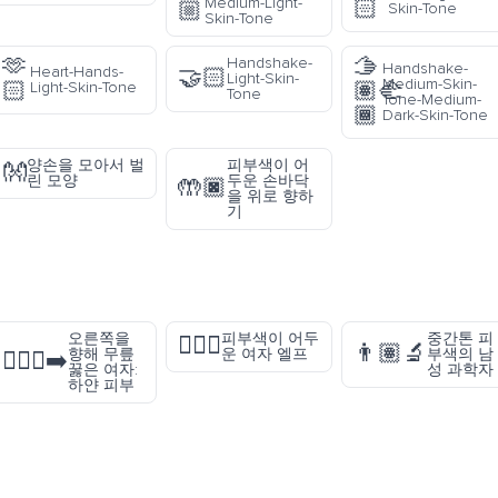
Medium-Light-
🏻
🏼
Skin-Tone
Skin-Tone
🫶
🫱
Handshake-
Handshake-
Heart-Hands-
🤝🏻
Light-Skin-
Medium-Skin-
🏻
🏽‍🫲
Light-Skin-Tone
Tone
Tone-Medium-
🏾
Dark-Skin-Tone
양손을 모아서 벌
피부색이 어
👐
린 모양
두운 손바닥
🤲🏿
을 위로 향하
기
오른쪽을
피부색이 어두
중간톤 피
🧝🏿‍♀️
👨🏽‍🔬
향해 무릎
운 여자 엘프
부색의 남
🧎🏻‍♀️‍➡️
꿇은 여자:
성 과학자
하얀 피부