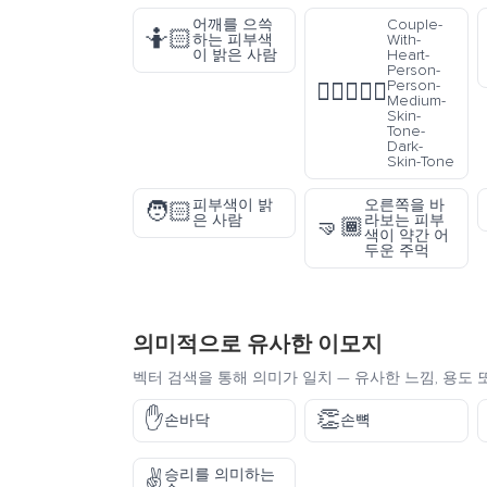
어깨를 으쓱
Couple-
🤷🏻
하는 피부색
With-
이 밝은 사람
Heart-
Person-
Person-
🧑🏽‍❤️‍🧑🏿
Medium-
Skin-
Tone-
Dark-
Skin-Tone
피부색이 밝
오른쪽을 바
🧑🏻
은 사람
라보는 피부
🤜🏾
색이 약간 어
두운 주먹
의미적으로 유사한 이모지
벡터 검색을 통해 의미가 일치 — 유사한 느낌, 용도 
✋
👏
손바닥
손뼉
승리를 의미하는
✌️