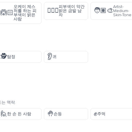
오케이 제스
피부색이 약간
Artist-
👱🏼‍♂️
🧑🏽‍🎨
처를 하는 피
밝은 금발 남
Medium-
🙆🏻
부색이 밝은
자
Skin-Tone
사람
🕵️
👂
탐정
귀
또는 맥락.
🙋
🤚
✊
한 손 든 사람
손등
주먹