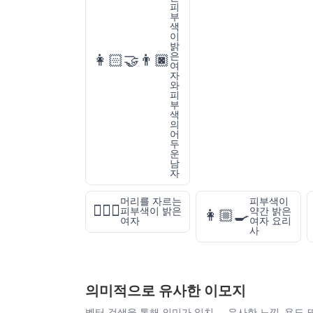
피
부
색
이
밝
은
👩🏻‍🤝‍👨🏿
여
자
와
피
부
색
의
어
두
운
남
자
머리를 자르는
피부색이
💇🏻‍♀️
피부색이 밝은
약간 밝은
👩🏼‍🍳
여자
여자 요리
사
의미적으로 유사한 이모지
벡터 검색을 통해 의미가 일치 — 유사한 느낌, 용도 