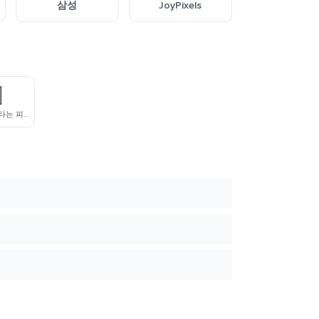
삼성
JoyPixels

스노우보드를 타는 피부색이 어두운 사람