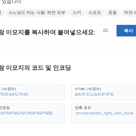
 있습니다:
람
스노보드 타는 사람: 하얀 피부
스키
스포츠
운동
하얀 
복사
🏂🏻
람 이모지를 복사하여 붙여넣으세요:
람 이모지의 코드 및 인코딩
 (10진수)
HTML (16진수)
7938;&#127995;
&#x1F3C2;&#x1F3FB;
 인코딩
단축 코드
%9F%8F%82%F0%9F%8F%BB
:snowboarder_light_skin_tone: