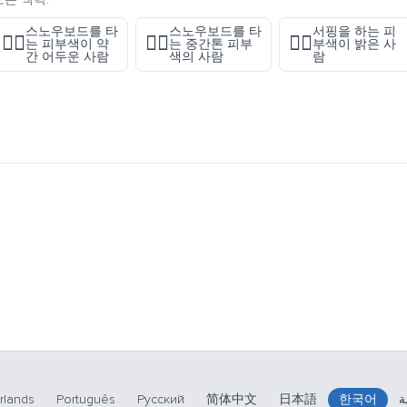
스노우보드를 타
스노우보드를 타
서핑을 하는 피
🏂🏾
🏂🏽
🏄🏻
는 피부색이 약
는 중간톤 피부
부색이 밝은 사
간 어두운 사람
색의 사람
람
rlands
Português
Русский
简体中文
日本語
한국어
ة