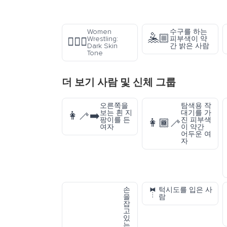
Women
수구를 하는
🤽🏼
Wrestling:
피부색이 약
🤼🏿‍♀️
Dark Skin
간 밝은 사람
Tone
더 보기
사람 및 신체
그룹
오른쪽을
탐색용 작
보는 흰 지
대기를 가
👩‍🦯‍➡️
팡이를 든
진 피부색
👩🏾‍🦯
여자
이 약간
어두운 여
자
손
턱시도를 입은 사
🤵
을
람
잡
고
있
는