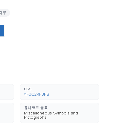
피부
CSS
\1F3C2\1F3FB
유니코드 블록
Miscellaneous Symbols and
Pictographs