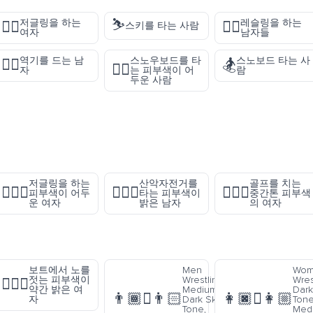
⛷️
저글링을 하는
레슬링을 하는
🤹‍♀️
🤼‍♂️
스키를 타는 사람
여자
남자들
역기를 드는 남
스노우보드를 타
스노보드 타는 사
🏋️‍♂️
🏂
🏂🏿
자
는 피부색이 어
람
두운 사람
저글링을 하는
산악자전거를
골프를 치는
🤹🏿‍♀️
🚵🏻‍♂️
🏌🏽‍♀️
피부색이 어두
타는 피부색이
중간톤 피부색
운 여자
밝은 남자
의 여자
보트에서 노를
Men
Wom
젓는 피부색이
Wrestling:
Wres
🚣🏼‍♀️
약간 밝은 여
Medium-
Dark
👨🏾‍🫯‍👨🏻
👩🏿‍🫯‍👩🏼
자
Dark Skin
Tone
Tone,
Med