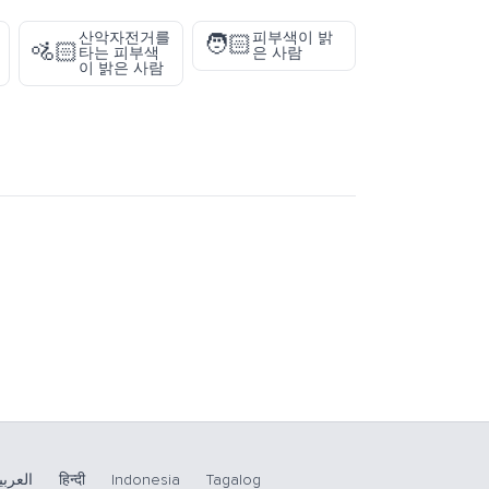
산악자전거를
피부색이 밝
🧑🏻
🚵🏻
타는 피부색
은 사람
이 밝은 사람
العربي
हिन्दी
Indonesia
Tagalog