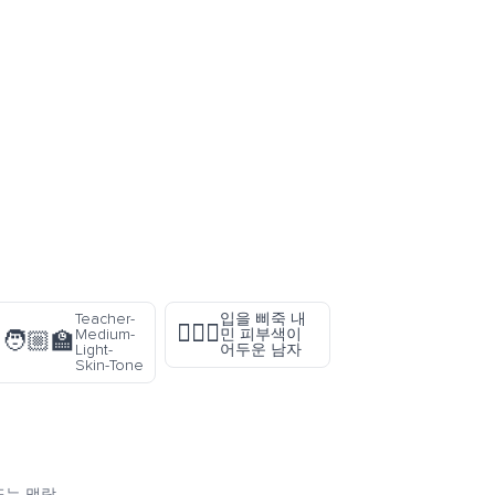
Teacher-
입을 삐죽 내
🙎🏿‍♂️
Medium-
민 피부색이
🧑🏼‍🏫
Light-
어두운 남자
Skin-Tone
또는 맥락.