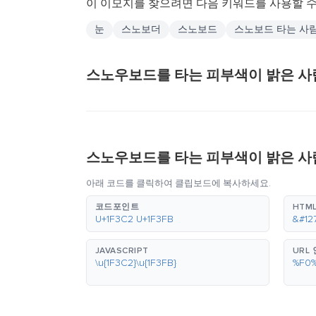
이 이모지를 찾으려면 다음 키워드를 사용할 수
눈
스노보더
스노보드
스노보드 타는 사
스노우보드를 타는 피부색이 밝은 사
스노우보드를 타는 피부색이 밝은 사
아래 코드를 클릭하여 클립보드에 복사하세요.
코드포인트
HTML
U+1F3C2 U+1F3FB
&#12
JAVASCRIPT
URL
\u{1F3C2}\u{1F3FB}
%F0