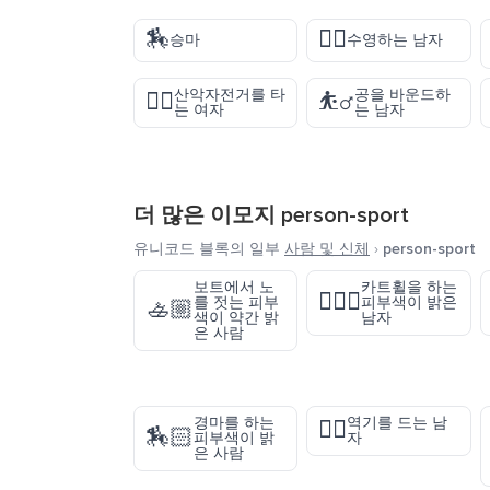
🏇
🏊‍♂️
승마
수영하는 남자
산악자전거를 타
공을 바운드하
🚵‍♀️
⛹️‍♂️
는 여자
는 남자
더 많은 이모지
person-sport
유니코드 블록의 일부
사람 및 신체
›
person-sport
보트에서 노
카트휠을 하는
🤸🏻‍♂️
를 젓는 피부
피부색이 밝은
🚣🏼
색이 약간 밝
남자
은 사람
경마를 하는
역기를 드는 남
🏋️‍♂️
🏇🏻
피부색이 밝
자
은 사람