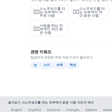
스노우보드를 타
스노우보드를 타
🏂🏿
🏂🏼
는 피부색이 어
는 피부색이 약
두운 사람
간 밝은 사람
서핑을 하는 피
🏄🏼
부색이 약간 밝
은 사람
관련 키워드
밀접하게 관련된 주제 아래 이모지 둘러보기:
눈
스키
바퀴
액션
알아보기 스노우보드를 타는 피부색이 밝은 사람 이모지 에서
English
Español
Deutsch
Français
Italiano
Nede