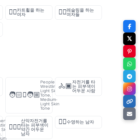
카트휠을 하는
레슬링을 하는
🤸‍♀️
🤼‍♀️
여자
여자들
𝕏
People
자전거를 타
🚴🏿
Wrestling:
는 피부색이
Light Skin
어두운 사람
🧑🏻‍🫯‍🧑🏼
Tone,
Medium-
Light Skin
Tone
🏊‍♂️
en
산악자전거를
수영하는 남자
tling:
타는 피부색이
🚵🏾‍♂️
 Skin
약간 어두운
,
남자
ium-