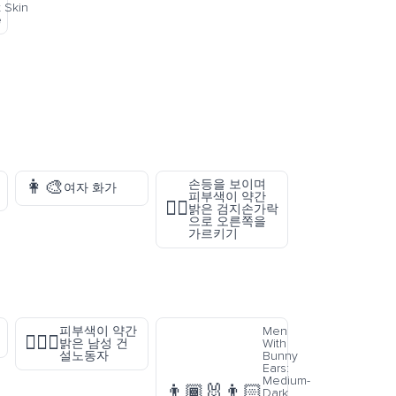
t Skin
e
👩‍🎨
손등을 보이며
여자 화가
피부색이 약간
👉🏼
밝은 검지손가락
으로 오른쪽을
가르키기
피부색이 약간
Men
👷🏼‍♂️
밝은 남성 건
With
설노동자
Bunny
Ears:
Medium-
👨🏾‍🐰‍👨🏻
Dark