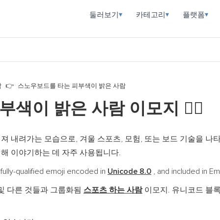
둘러보기
카테고리
플랫폼
▾
▾
▾
람
스노우보드를 타는 피부색이 밝은 사람
부색이 밝은 사람 이모지
🏂🏻
져 내려가는 모습으로, 겨울 스포츠, 모험, 또는 보드 기술을 나
해 이야기하는 데 자주 사용됩니다.
ualified emoji encoded in
Unicode 8.0
, and included in E
및 다른 것들과 그룹화됨
스포츠 하는 사람
이모지. 유니코드 블