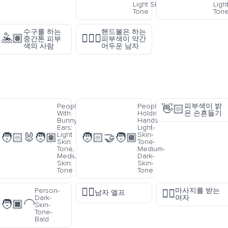
Light Skin
Ligh
Tone
Ton
수구를 하는
핸드볼은 하는
🤽🏽
🤾🏾‍♂️
중간톤 피부
피부색이 약간
색의 사람
어두운 남자
People
People-
피부색이 밝
👋🏻
With
Holding-
은 손흔들기
Bunny
Hands-
Ears:
Light-
Light
Skin-
🧑🏻‍🐰‍🧑🏽
🧑🏻‍🤝‍🧑🏾
Skin
Tone-
Tone,
Medium-
Medium
Dark-
Skin
Skin-
Tone
Tone
🧝‍♂️
Person-
마사지를 받는
💆‍♀️
남자 엘프
Dark-
여자
🧑🏿‍🦲
Skin-
Tone-
Bald