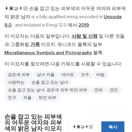
손을 잡고 있는 피부색의 어두운 여자와 피부색
👩🏿‍🤝‍👨🏻
의 밝은 남자 is a fully-qualified emoji encoded in
Unicode
9.0
, and included in Emoji 12.0 에서
2019
.
이 이모지는 다음의 일부입니다.
사람 및 신체
및 다른 것들
과 그룹화됨
가족
이모지. 유니코드 블록의 일부
Miscellaneous Symbols and Pictographs
블록.
이 이모지를 찾으려면 다음 키워드를 사용할 수 있습니다:
검은색 피부
남녀 커플
데이트
모두
바람
사랑하는
손을 잡고 있는 남녀
손을 잡고 있는 남녀: 검은색 피부 하얀 피부
연애
연인
친구
커플
하얀 피부
손을 잡고 있는 피부색
의 어두운 여자와 피부
복사
👩🏿‍🤝‍👨🏻
색의 밝은 남자 이모지