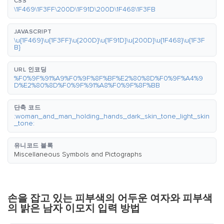
CSS
\1F469\1F3FF\200D\1F91D\200D\1F468\1F3FB
JAVASCRIPT
\u{1F469}\u{1F3FF}\u{200D}\u{1F91D}\u{200D}\u{1F468}\u{1F3F
B}
URL 인코딩
%F0%9F%91%A9%F0%9F%8F%BF%E2%80%8D%F0%9F%A4%9
D%E2%80%8D%F0%9F%91%A8%F0%9F%8F%BB
단축 코드
:woman_and_man_holding_hands_dark_skin_tone_light_skin
_tone:
유니코드 블록
Miscellaneous Symbols and Pictographs
손을 잡고 있는 피부색의 어두운 여자와 피부색
의 밝은 남자 이모지 입력 방법