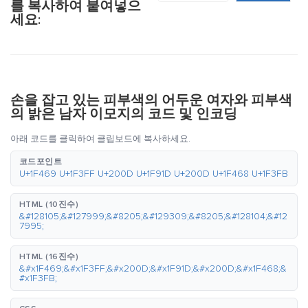
를 복사하여 붙여넣으
세요:
손을 잡고 있는 피부색의 어두운 여자와 피부색
의 밝은 남자 이모지의 코드 및 인코딩
아래 코드를 클릭하여 클립보드에 복사하세요.
코드포인트
U+1F469 U+1F3FF U+200D U+1F91D U+200D U+1F468 U+1F3FB
HTML (10진수)
&#128105;&#127999;&#8205;&#129309;&#8205;&#128104;&#12
7995;
HTML (16진수)
&#x1F469;&#x1F3FF;&#x200D;&#x1F91D;&#x200D;&#x1F468;&
#x1F3FB;