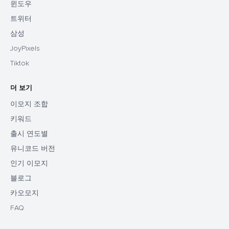
윈도우
트위터
삼성
JoyPixels
Tiktok
더 보기
이모지 조합
키워드
출시 연도별
유니코드 버전
인기 이모지
블로그
카오모지
FAQ