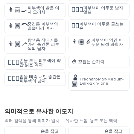
피부색이 밝은 여
피부색이 어두운 남자
👩🏻‍🍳
🧝🏿‍♂️
자 요리사
엘프
중간톤 피부색의
피부색이 어두운 글쓰는
👩🏽‍🦱
✍🏿
곱슬머리 여자
손
탐색용 작대기를
피부색이 약간 어
👨🏾‍🔬
👨🏽‍🦯
가진 중간톤 피부
두운 남성 과학자
색의 남자
🤌
손을 드는 피부색이 약
🙋🏼‍♀️
꼬집는 손가락
간 밝은 여자
🫃
입을 삐죽 내민 중간톤
🙎🏽‍♂️
Pregnant-Man-Medium-
피부색의 남자
🏾
Dark-Skin-Tone
의미적으로 유사한 이모지
벡터 검색을 통해 의미가 일치 — 유사한 느낌, 용도 또는 맥락.
손을 잡고
손을 잡고