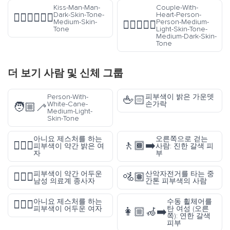
Kiss-Man-Man-
Couple-With-
Dark-Skin-Tone-
Heart-Person-
👨🏿‍❤️‍💋‍👨🏽
Medium-Skin-
Person-Medium-
🧑🏼‍❤️‍🧑🏾
Tone
Light-Skin-Tone-
Medium-Dark-Skin-
Tone
더 보기
사람 및 신체
그룹
Person-With-
피부색이 밝은 가운뎃
🖕🏻
White-Cane-
손가락
🧑🏼‍🦯
Medium-Light-
Skin-Tone
아니요 제스처를 하는
오른쪽으로 걷는
🙅🏼‍♀️
🚶🏾‍➡️
피부색이 약간 밝은 여
사람: 진한 갈색 피
자
부
피부색이 약간 어두운
산악자전거를 타는 중
👨🏾‍⚕️
🚵🏽
남성 의료계 종사자
간톤 피부색의 사람
아니요 제스처를 하는
수동 휠체어를
🙅🏿‍♀️
피부색이 어두운 여자
탄 여성 (오른
👩🏼‍🦽‍➡️
쪽): 연한 갈색
피부