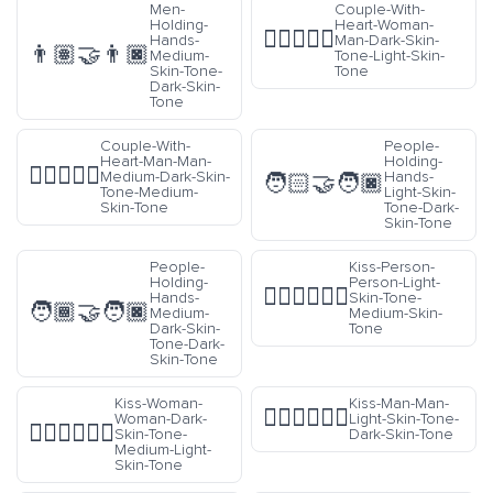
Men-
Couple-With-
Holding-
Heart-Woman-
👩🏿‍❤️‍👨🏻
Hands-
Man-Dark-Skin-
👨🏽‍🤝‍👨🏿
Medium-
Tone-Light-Skin-
Skin-Tone-
Tone
Dark-Skin-
Tone
Couple-With-
People-
Heart-Man-Man-
Holding-
👨🏾‍❤️‍👨🏽
Medium-Dark-Skin-
Hands-
🧑🏻‍🤝‍🧑🏿
Tone-Medium-
Light-Skin-
Skin-Tone
Tone-Dark-
Skin-Tone
People-
Kiss-Person-
Holding-
Person-Light-
🧑🏻‍❤️‍💋‍🧑🏽
Hands-
Skin-Tone-
🧑🏾‍🤝‍🧑🏿
Medium-
Medium-Skin-
Dark-Skin-
Tone
Tone-Dark-
Skin-Tone
Kiss-Woman-
Kiss-Man-Man-
👨🏻‍❤️‍💋‍👨🏿
Woman-Dark-
Light-Skin-Tone-
👩🏿‍❤️‍💋‍👩🏼
Skin-Tone-
Dark-Skin-Tone
Medium-Light-
Skin-Tone