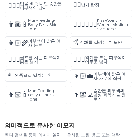
🕵️‍♂️
입을 삐죽 내민 중간톤
🙎🏽‍♂️
남자 탐정
피부색의 남자
Man-Feeding-
Kiss-Woman-
👨🏿‍🍼
👩🏽‍❤️‍💋‍👩🏽
Baby-Dark-Skin-
Woman-Medium-
Tone
Skin-Tone
🤙
피부색이 밝은 여
👩🏻‍🌾
전화를 걸라는 손 모양
자 농부
골프를 치는 피부색이
역기를 드는 피부색이
🏌🏻‍♂️
🏋🏿‍♂️
밝은 남자
어두운 남자
🫷
피부색이 밝은 여
👩🏻‍💼
왼쪽으로 밀치는 손
자 사무실 직원
Man-Feeding-
중간톤 피부색의
👨🏻‍🍼
👨🏽‍💻
Baby-Light-Skin-
남성 과학기술 전
Tone
문가
의미적으로 유사한 이모지
벡터 검색을 통해 의미가 일치 — 유사한 느낌, 용도 또는 맥락.