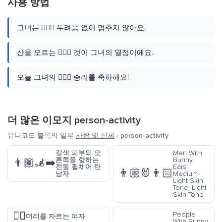
사용 방법
그녀는 🧗🏿‍♀️ 두려움 없이 멈추지 않아요.
산을 오르는 🧗🏿‍♀️ 것이 그녀의 열정이에요.
오늘 그녀의 🧗🏿‍♀️ 승리를 축하해요!
더 많은 이모지
person-activity
유니코드 블록의 일부
사람 및 신체
›
person-activity
갈색 피부의 오
Men With
른쪽을 향하는
Bunny
👨🏽‍🦼‍➡️
전동 휠체어 탄
Ears:
👨🏼‍🐰‍👨🏻
남자
Medium-
Light Skin
Tone, Light
Skin Tone
💇‍♀️
People
머리를 자르는 여자
With Bunny