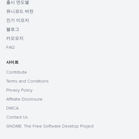
출시 연도별
유니코드 버전
인기 이모지
블로그
카오모지
FAQ
사이트
Contribute
Terms and Conditions
Privacy Policy
Affiliate Disclosure
DMCA
Contact Us
GNOME: The Free Software Desktop Project