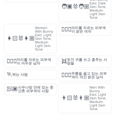
Ears: Dark
🧑🏿‍🐰‍🧑🏼
Skin Tone,
Medium-
Light Skin
Tone
Women
머리를 자르는 피부색
💇🏻‍♀️
With Bunny
이 밝은 여자
Ears: Light
👩🏻‍🐰‍👩🏼
Skin Tone,
Medium-
Light Skin
Tone
머리를 자르는 피부색
토끼 귀를 쓰고 춤추는 사
💇🏿‍♂️
👯
이 어두운 남자
람들
🏃
무릎을 꿇고 있는 피부
🧎🏼‍♂️
뛰는 사람
색이 약간 밝은 남자
사우나방 안에 있는 중
Men With
🧖🏽
간톤 피부색의 사람
Bunny
Ears: Light
👨🏻‍🐰‍👨🏼
Skin Tone,
Medium-
Light Skin
Tone