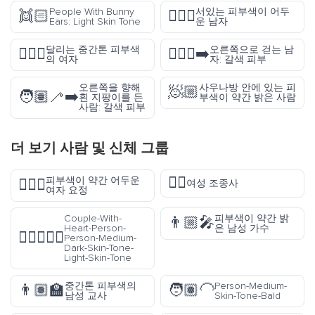
People With Bunny
서있는 피부색이 어두
👯🏻
🧍🏿‍♂️
Ears: Light Skin Tone
운 남자
달리는 중간톤 피부색
오른쪽으로 걷는 남
🏃🏽‍♀️
🚶🏽‍♂️‍➡️
의 여자
자: 갈색 피부
오른쪽을 향해
사우나방 안에 있는 피
🧖🏼
🧑🏽‍🦯‍➡️
흰 지팡이를 든
부색이 약간 밝은 사람
사람: 갈색 피부
더 보기
사람 및 신체
그룹
👩‍✈️
피부색이 약간 어두운
🧚🏾‍♀️
여성 조종사
여자 요정
Couple-With-
피부색이 약간 밝
👨🏼‍🎤
Heart-Person-
은 남성 가수
🧑🏾‍❤️‍🧑🏻
Person-Medium-
Dark-Skin-Tone-
Light-Skin-Tone
중간톤 피부색의
Person-Medium-
👨🏽‍🏫
🧑🏽‍🦲
남성 교사
Skin-Tone-Bald