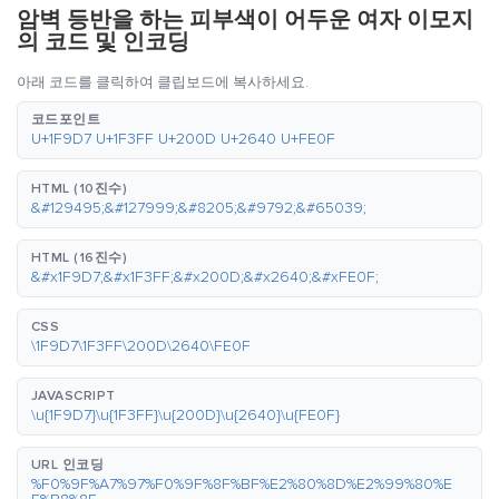
암벽 등반을 하는 피부색이 어두운 여자 이모지
의 코드 및 인코딩
아래 코드를 클릭하여 클립보드에 복사하세요.
코드포인트
U+1F9D7 U+1F3FF U+200D U+2640 U+FE0F
HTML (10진수)
&#129495;&#127999;&#8205;&#9792;&#65039;
HTML (16진수)
&#x1F9D7;&#x1F3FF;&#x200D;&#x2640;&#xFE0F;
CSS
\1F9D7\1F3FF\200D\2640\FE0F
JAVASCRIPT
\u{1F9D7}\u{1F3FF}\u{200D}\u{2640}\u{FE0F}
URL 인코딩
%F0%9F%A7%97%F0%9F%8F%BF%E2%80%8D%E2%99%80%E