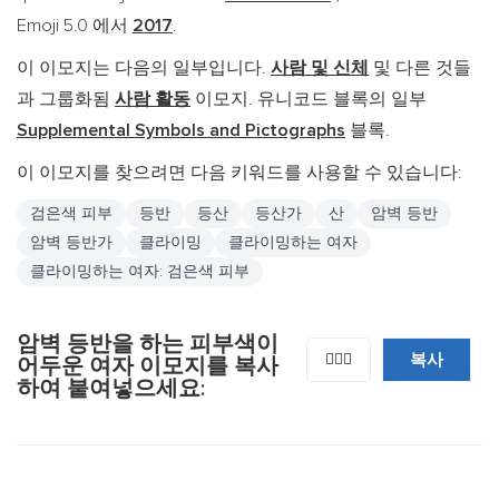
Emoji 5.0 에서
2017
.
이 이모지는 다음의 일부입니다.
사람 및 신체
및 다른 것들
과 그룹화됨
사람 활동
이모지. 유니코드 블록의 일부
Supplemental Symbols and Pictographs
블록.
이 이모지를 찾으려면 다음 키워드를 사용할 수 있습니다:
검은색 피부
등반
등산
등산가
산
암벽 등반
암벽 등반가
클라이밍
클라이밍하는 여자
클라이밍하는 여자: 검은색 피부
암벽 등반을 하는 피부색이
복사
🧗🏿‍♀️
어두운 여자 이모지를 복사
하여 붙여넣으세요: