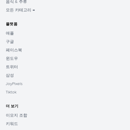
음식 & 주류
모든 카테고리 →
플랫폼
애플
구글
페이스북
윈도우
트위터
삼성
JoyPixels
Tiktok
더 보기
이모지 조합
키워드