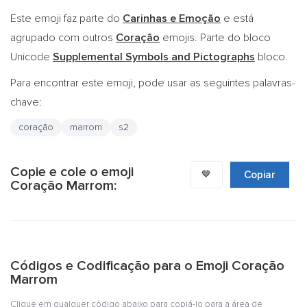
Este emoji faz parte do
Carinhas e Emoção
e está
agrupado com outros
Coração
emojis. Parte do bloco
Unicode
Supplemental Symbols and Pictographs
bloco.
Para encontrar este emoji, pode usar as seguintes palavras-
chave:
coração
marrom
s2
Copie e cole o emoji
🤎
Copiar
Coração Marrom:
Códigos e Codificação para o Emoji Coração
Marrom
Clique em qualquer código abaixo para copiá-lo para a área de