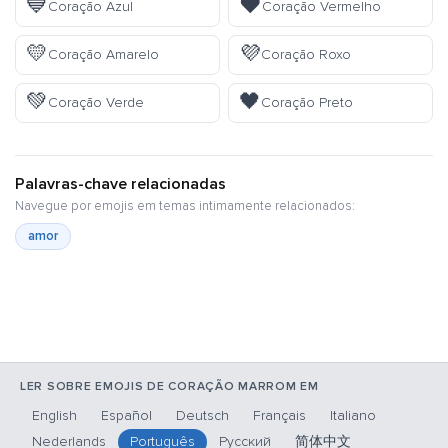
💙
❤️
Coração Azul
Coração Vermelho
💛
💜
Coração Amarelo
Coração Roxo
💚
🖤
Coração Verde
Coração Preto
Palavras-chave relacionadas
Navegue por emojis em temas intimamente relacionados:
amor
LER SOBRE EMOJIS DE CORAÇÃO MARROM EM
English
Español
Deutsch
Français
Italiano
Nederlands
Português
Русский
简体中文