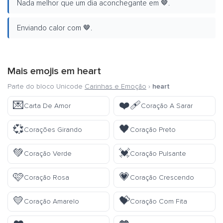
Nada melhor que um dia aconchegante em 🤎.
Enviando calor com 🤎.
Mais emojis em
heart
Parte do bloco Unicode
Carinhas e Emoção
›
heart
💌
❤️‍🩹
Carta De Amor
Coração A Sarar
💞
🖤
Corações Girando
Coração Preto
💚
💓
Coração Verde
Coração Pulsante
🩷
💗
Coração Rosa
Coração Crescendo
💛
💝
Coração Amarelo
Coração Com Fita