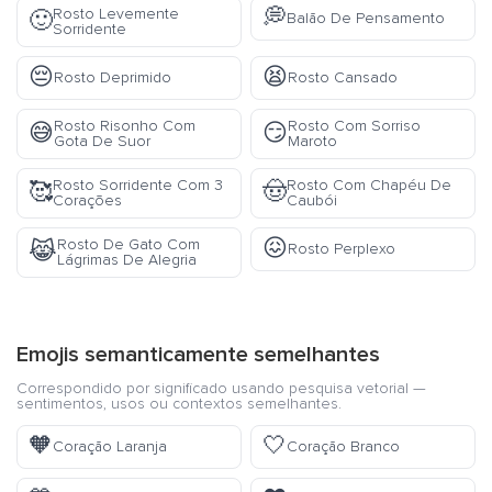
💭
Rosto Levemente
🙂
Balão De Pensamento
Sorridente
😔
😫
Rosto Deprimido
Rosto Cansado
Rosto Risonho Com
Rosto Com Sorriso
😅
😏
Gota De Suor
Maroto
Rosto Sorridente Com 3
Rosto Com Chapéu De
🥰
🤠
Corações
Caubói
😖
Rosto De Gato Com
😹
Rosto Perplexo
Lágrimas De Alegria
Emojis semanticamente semelhantes
Correspondido por significado usando pesquisa vetorial —
sentimentos, usos ou contextos semelhantes.
🧡
🤍
Coração Laranja
Coração Branco