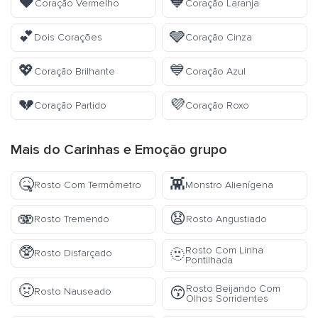
❤️
🧡
Coração Vermelho
Coração Laranja
💕
🩶
Dois Corações
Coração Cinza
💖
💙
Coração Brilhante
Coração Azul
💔
💜
Coração Partido
Coração Roxo
Mais do
Carinhas e Emoção
grupo
🤒
👾
Rosto Com Termômetro
Monstro Alienígena
🫨
😧
Rosto Tremendo
Rosto Angustiado
🥸
Rosto Com Linha
🫥
Rosto Disfarçado
Pontilhada
🤢
Rosto Beijando Com
😙
Rosto Nauseado
Olhos Sorridentes