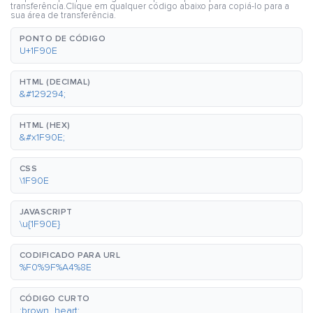
transferência.Clique em qualquer código abaixo para copiá-lo para a
sua área de transferência.
PONTO DE CÓDIGO
U+1F90E
HTML (DECIMAL)
&#129294;
HTML (HEX)
&#x1F90E;
CSS
\1F90E
JAVASCRIPT
\u{1F90E}
CODIFICADO PARA URL
%F0%9F%A4%8E
CÓDIGO CURTO
:brown_heart: