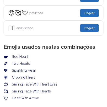
😍🥰💘
romântico
Copiar
❤️‍🔥
apaixonado
Copiar
Emojis usados nestas combinações
❤️
Red Heart
💕
Two Hearts
💖
Sparkling Heart
💗
Growing Heart
😍
Smiling Face With Heart Eyes
🥰
Smiling Face With Hearts
💘
Heart With Arrow