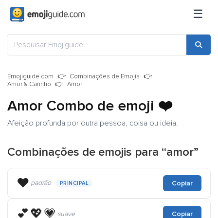
☰
Emojiguide.com
Combinações de Emojis
Amor & Carinho
Amor
Amor Combo de emoji
❤️
Afeição profunda por outra pessoa, coisa ou ideia.
Combinações de emojis para “amor”
❤️
padrão
Copiar
PRINCIPAL
💕💖💗
suave
Copiar