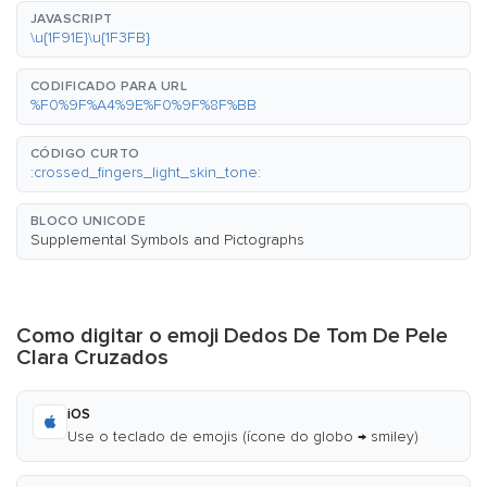
JAVASCRIPT
\u{1F91E}\u{1F3FB}
CODIFICADO PARA URL
%F0%9F%A4%9E%F0%9F%8F%BB
CÓDIGO CURTO
:crossed_fingers_light_skin_tone:
BLOCO UNICODE
Supplemental Symbols and Pictographs
Como digitar o emoji Dedos De Tom De Pele
Clara Cruzados
iOS
Use o teclado de emojis (ícone do globo → smiley)