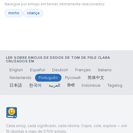
Navegue por emojis em temas intimamente relacionados:
morto
criança
LER SOBRE EMOJIS DE DEDOS DE TOM DE PELE CLARA
CRUZADOS EM
English
Español
Deutsch
Français
Italiano
Nederlands
Português
Русский
简体中文
日本語
한국어
العربية
हिन्दी
Indonesia
Tagalog
Cada emoji, cada significado, cada idioma. Copie, cole, explore — em
15 idiomas e mais de 3.700 emojis.