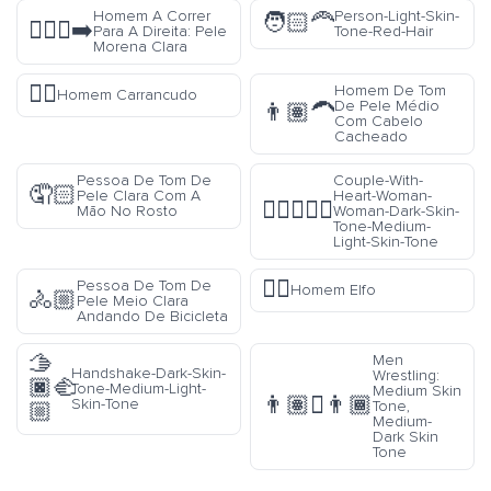
Homem A Correr
Person-Light-Skin-
🧑🏻‍🦰
🏃🏼‍♂️‍➡️
Para A Direita: Pele
Tone-Red-Hair
Morena Clara
🙍‍♂️
Homem De Tom
Homem Carrancudo
De Pele Médio
👨🏽‍🦱
Com Cabelo
Cacheado
Pessoa De Tom De
Couple-With-
🤦🏻
Pele Clara Com A
Heart-Woman-
👩🏿‍❤️‍👩🏼
Mão No Rosto
Woman-Dark-Skin-
Tone-Medium-
Light-Skin-Tone
🧝‍♂️
Pessoa De Tom De
Homem Elfo
🚴🏼
Pele Meio Clara
Andando De Bicicleta
🫱
Men
Handshake-Dark-Skin-
Wrestling:
🏿‍🫲
Tone-Medium-Light-
Medium Skin
👨🏽‍🫯‍👨🏾
Skin-Tone
Tone,
🏼
Medium-
Dark Skin
Tone