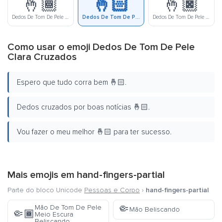
🤞🏾
🤞🏻
🤞🏿
Dedos De Tom De Pele Meio Escura Cruzados
Dedos De Tom De Pele Clara Cruzados
Dedos De Tom De Pele Escura Cruzados
Como usar o emoji Dedos De Tom De Pele
Clara Cruzados
Espero que tudo corra bem 🤞🏻.
Dedos cruzados por boas notícias 🤞🏻.
Vou fazer o meu melhor 🤞🏻 para ter sucesso.
Mais emojis em
hand-fingers-partial
Parte do bloco Unicode
Pessoas e Corpo
›
hand-fingers-partial
🤏
Mão De Tom De Pele
Mão Beliscando
🤏🏾
Meio Escura
Beliscando