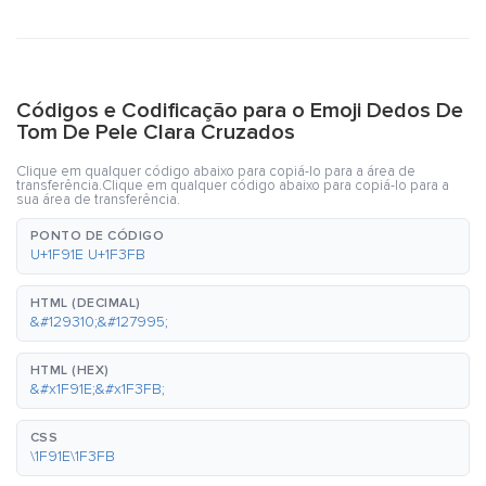
Códigos e Codificação para o Emoji Dedos De
Tom De Pele Clara Cruzados
Clique em qualquer código abaixo para copiá-lo para a área de
transferência.Clique em qualquer código abaixo para copiá-lo para a
sua área de transferência.
PONTO DE CÓDIGO
U+1F91E U+1F3FB
HTML (DECIMAL)
&#129310;&#127995;
HTML (HEX)
&#x1F91E;&#x1F3FB;
CSS
\1F91E\1F3FB