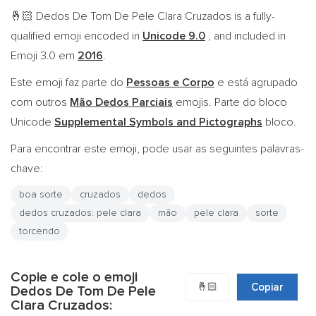
Dedos De Tom De Pele Clara Cruzados is a fully-
🤞🏻
qualified emoji encoded in
Unicode 9.0
, and included in
Emoji 3.0 em
2016
.
Este emoji faz parte do
Pessoas e Corpo
e está agrupado
com outros
Mão Dedos Parciais
emojis. Parte do bloco
Unicode
Supplemental Symbols and Pictographs
bloco.
Para encontrar este emoji, pode usar as seguintes palavras-
chave:
boa sorte
cruzados
dedos
dedos cruzados: pele clara
mão
pele clara
sorte
torcendo
Copie e cole o emoji
🤞🏻
Copiar
Dedos De Tom De Pele
Clara Cruzados: