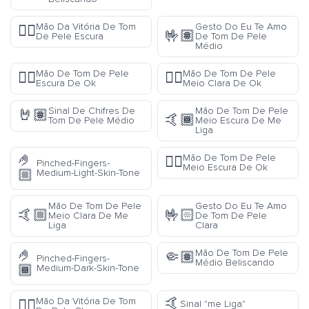
Mão Da Vitória De Tom
Gesto Do Eu Te Amo
✌🏿
🤟🏽
De Pele Escura
De Tom De Pele
Médio
Mão De Tom De Pele
Mão De Tom De Pele
👌🏿
👌🏼
Escura De Ok
Meio Clara De Ok
Sinal De Chifres De
Mão De Tom De Pele
🤘🏽
🤙🏾
Tom De Pele Médio
Meio Escura De Me
Liga
🤌
Mão De Tom De Pele
👌🏾
Pinched-Fingers-
Meio Escura De Ok
🏼
Medium-Light-Skin-Tone
Mão De Tom De Pele
Gesto Do Eu Te Amo
🤙🏼
🤟🏻
Meio Clara De Me
De Tom De Pele
Liga
Clara
🤌
Mão De Tom De Pele
🤏🏽
Pinched-Fingers-
Médio Beliscando
🏾
Medium-Dark-Skin-Tone
🤙
Mão Da Vitória De Tom
✌🏻
Sinal "me Liga"