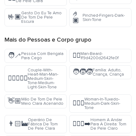
De Pele Clara
🤌
Gesto Do Eu Te Amo
Pinched-Fingers-Dark-
🤟🏿
De Tom De Pele
🏿
Skin-Tone
Escura
Mais do
Pessoas e Corpo
grupo
Pessoa Com Bengala
Man-Beard-
🧑‍🦯
🧔‍♂️
Para Cego
1f9d4200d2642fe0f
Couple-With-
Família: Adulto,
🧑‍🧒‍🧒
Heart-Man-Man-
Criança, Criança
👨🏽‍❤️‍👨🏼
Medium-Skin-
Tone-Medium-
Light-Skin-Tone
Mão De Tom De Pele
Woman-In-Tuxedo-
👋🏼
🤵🏾‍♀️
Meio Clara Acenando
Medium-Dark-Skin-
Tone
Operário De
Homem A Andar
👨🏻‍🏭
🚶🏻‍♂️‍➡️
Fábrica De Tom
Para A Direita: Tom
De Pele Clara
De Pele Claro