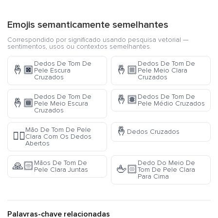
Emojis semanticamente semelhantes
Correspondido por significado usando pesquisa vetorial —
sentimentos, usos ou contextos semelhantes.
Dedos De Tom De
Dedos De Tom De
🤞🏿
🤞🏼
Pele Escura
Pele Meio Clara
Cruzados
Cruzados
Dedos De Tom De
Dedos De Tom De
🤞🏽
🤞🏾
Pele Meio Escura
Pele Médio Cruzados
Cruzados
🤞
Mão De Tom De Pele
Dedos Cruzados
🖐🏻
Clara Com Os Dedos
Abertos
Mãos De Tom De
Dedo Do Meio De
🙏🏻
🖕🏻
Pele Clara Juntas
Tom De Pele Clara
Para Cima
Palavras-chave relacionadas