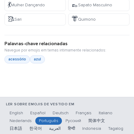
💃
👞
Mulher Dançando
Sapato Masculino
🥻
👘
Sari
Quimono
Palavras-chave relacionadas
Navegue por emojis em temas intimamente relacionados:
acessório
azul
LER SOBRE EMOJIS DE VESTIDO EM
English
Español
Deutsch
Français
Italiano
Nederlands
Português
Русский
简体中文
日本語
한국어
العربية
हिन्दी
Indonesia
Tagalog