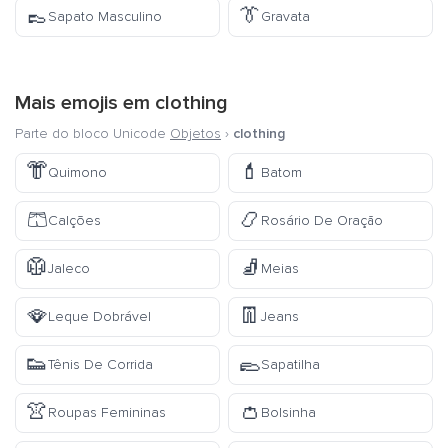
👞
👔
Sapato Masculino
Gravata
Mais emojis em
clothing
Parte do bloco Unicode
Objetos
›
clothing
👘
💄
Quimono
Batom
🩳
📿
Calções
Rosário De Oração
🥼
🧦
Jaleco
Meias
🪭
👖
Leque Dobrável
Jeans
👟
🥿
Tênis De Corrida
Sapatilha
👚
👛
Roupas Femininas
Bolsinha