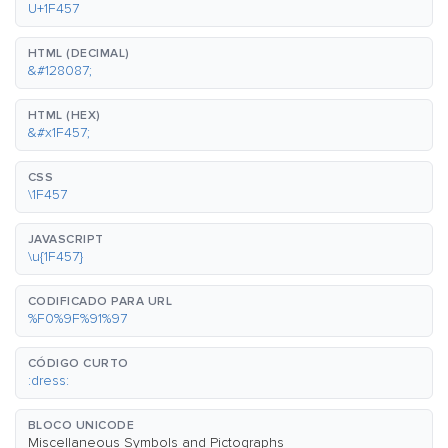
U+1F457
HTML (DECIMAL)
&#128087;
HTML (HEX)
&#x1F457;
CSS
\1F457
JAVASCRIPT
\u{1F457}
CODIFICADO PARA URL
%F0%9F%91%97
CÓDIGO CURTO
:dress:
BLOCO UNICODE
Miscellaneous Symbols and Pictographs