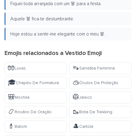
Fiquei toda arranjada com um 👗 para a festa.
Aquele 👗 fica-te deslumbrante.
Hoje estou a sentir-me elegante com o meu 👗.
Emojis relacionados a Vestido Emoji
🧤
👡
Luvas
Sandália Feminina
🎓
🥽
Chapéu De Formatura
Óculos De Proteção
🎒
🥼
Mochila
Jaleco
📿
🥾
Rosário De Oração
Bota De Trekking
💄
🎩
Batom
Cartola