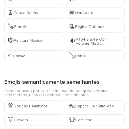
🪫
📘
Pouca Bateria
Livro Azul
🪚
📃
Serrote
Página Dobrada
🎼
Alto-Falante Com
🔉
Partitura Musical
Volume Médio
⚰️
🪕
Caixão
Banjo
Emojis semanticamente semelhantes
Correspondido por significado usando pesquisa vetorial —
sentimentos, usos ou contextos semelhantes.
👚
👠
Roupas Femininas
Sapato De Salto Alto
👔
👕
Gravata
Camiseta