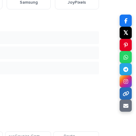
Samsung
JoyPixels
𝕏