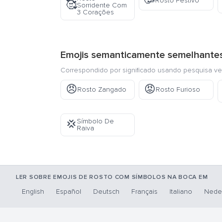
🥳
Rosto Festivo
🥰
Sorridente Com
3 Corações
Emojis semanticamente semelhante
Correspondido por significado usando pesquisa ve
😠
😡
Rosto Zangado
Rosto Furioso
Símbolo De
💢
Raiva
LER SOBRE EMOJIS DE ROSTO COM SÍMBOLOS NA BOCA EM
English
Español
Deutsch
Français
Italiano
Nede