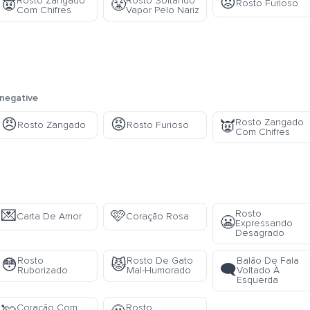
😡
Rosto Zangado
Rosto Soltando
👿
😤
Rosto Furioso
Com Chifres
Vapor Pelo Nariz
negative
😠
😡
Rosto Zangado
👿
Rosto Zangado
Rosto Furioso
Com Chifres
💌
🩷
Rosto
Carta De Amor
Coração Rosa
😬
Expressando
Desagrado
Rosto
Rosto De Gato
Balão De Fala
😳
😾
🗨️
Ruborizado
Mal-Humorado
Voltado À
Esquerda
Coração Com
Rosto