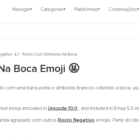
Navegar
Categorias
Plataformas
Combinações
▾
▾
▾
▾
gativo
Rosto Com Símbolos Na Boca
Na Boca Emoji
🤬
o com uma barra preta e símbolos brancos cobrindo a boca, usa
ified emoji encoded in
Unicode 10.0
, and included in Emoji 5.0 
está agrupado com outros
Rosto Negativo
emojis. Parte do b