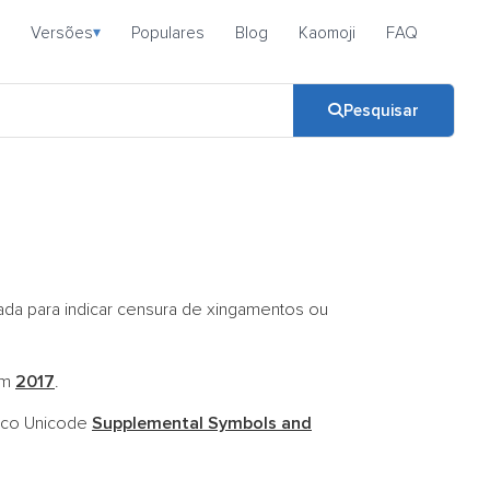
Versões
Populares
Blog
Kaomoji
FAQ
▾
Pesquisar
da para indicar censura de xingamentos ou
em
2017
.
loco Unicode
Supplemental Symbols and