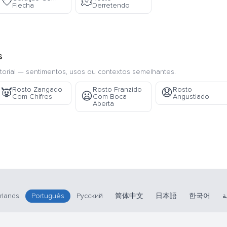
💘
🫠
Flecha
Derretendo
s
torial — sentimentos, usos ou contextos semelhantes.
Rosto Zangado
Rosto Franzido
Rosto
👿
😧
😦
Com Chifres
Com Boca
Angustiado
Aberta
rlands
Português
Русский
简体中文
日本語
한국어
ة