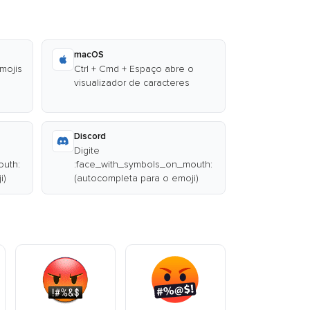
macOS
emojis
Ctrl + Cmd + Espaço abre o
visualizador de caracteres
Discord
Digite
outh:
:face_with_symbols_on_mouth:
i)
(autocompleta para o emoji)