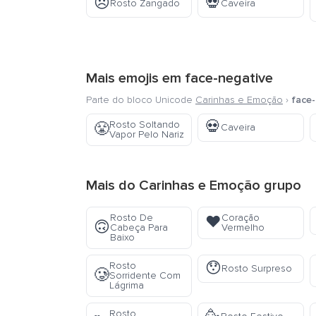
😠
💀
Rosto Zangado
Caveira
Mais emojis em
face-negative
Parte do bloco Unicode
Carinhas e Emoção
›
face-
💀
Rosto Soltando
😤
Caveira
Vapor Pelo Nariz
Mais do
Carinhas e Emoção
grupo
Rosto De
Coração
❤️
🙃
Cabeça Para
Vermelho
Baixo
😯
Rosto
Rosto Surpreso
🥲
Sorridente Com
Lágrima
Rosto