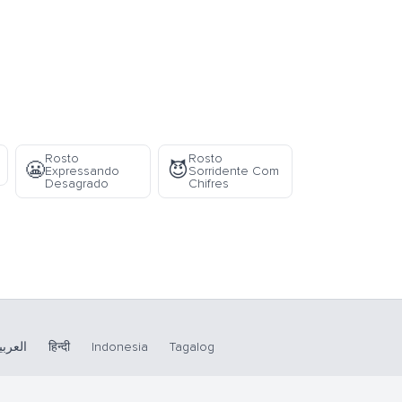
Rosto
Rosto
😬
😈
Expressando
Sorridente Com
Desagrado
Chifres
العربي
हिन्दी
Indonesia
Tagalog