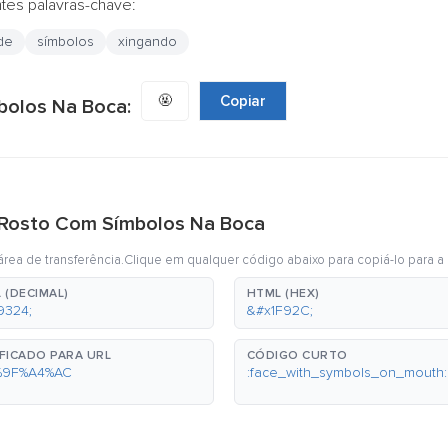
ntes palavras-chave:
de
símbolos
xingando
🤬
Copiar
bolos Na Boca:
i Rosto Com Símbolos Na Boca
rea de transferência.Clique em qualquer código abaixo para copiá-lo para a 
 (DECIMAL)
HTML (HEX)
9324;
&#x1F92C;
FICADO PARA URL
CÓDIGO CURTO
%9F%A4%AC
:face_with_symbols_on_mouth: