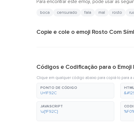
Para encontrar este emoji, pode usar as segui
boca
censurado
fala
mal
rosto
ru
Copie e cole o emoji Rosto Com Sím
Códigos e Codificação para o Emoj
Clique em qualquer código abaixo para copiá-lo para a á
PONTO DE CÓDIGO
HTML
U+1F92C
&#12
JAVASCRIPT
CODI
\u{1F92C}
%F0