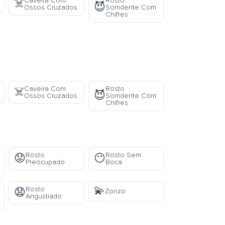
Caveira Com
Rosto
☠️
😈
Ossos Cruzados
Sorridente Com
Chifres
Caveira Com
Rosto
☠️
😈
Ossos Cruzados
Sorridente Com
Chifres
Rosto
Rosto Sem
😟
😶
Preocupado
Boca
💫
Rosto
😧
Zonzo
Angustiado