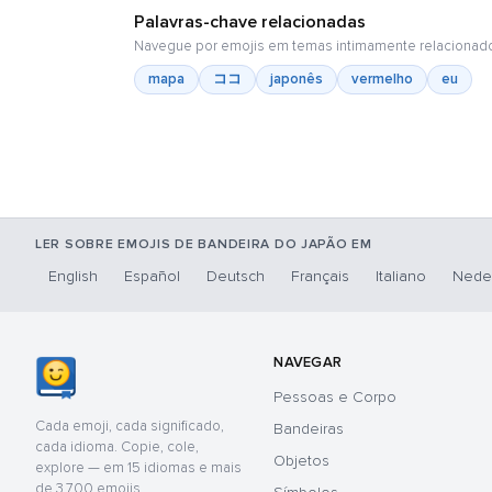
Palavras-chave relacionadas
Navegue por emojis em temas intimamente relacionad
mapa
ココ
japonês
vermelho
eu
LER SOBRE EMOJIS DE BANDEIRA DO JAPÃO EM
English
Español
Deutsch
Français
Italiano
Nede
NAVEGAR
Pessoas e Corpo
Cada emoji, cada significado,
Bandeiras
cada idioma. Copie, cole,
Objetos
explore — em 15 idiomas e mais
de 3.700 emojis.