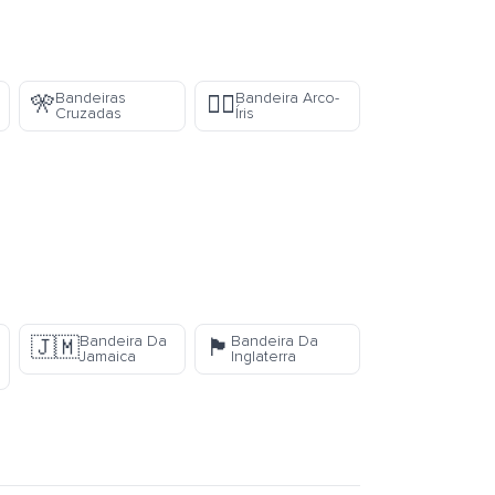
Bandeiras
Bandeira Arco-
🎌
🏳️‍🌈
Cruzadas
Íris
Bandeira Da
Bandeira Da
🇯🇲
🏴󠁧󠁢󠁥󠁮󠁧󠁿
Jamaica
Inglaterra