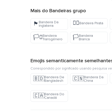
Mais do
Bandeiras
grupo
🏴‍☠️
Bandeira Da
🏴󠁧󠁢󠁥󠁮󠁧󠁿
Bandeira Pirata
Inglaterra
Bandeira
Bandeira
🏳️‍⚧️
🏳️
Transgénero
Branca
Emojis semanticamente semelhante
Correspondido por significado usando pesquisa ve
Bandeira De
Bandeira Da
🇧🇩
🇨🇳
Bangladesh
China
Bandeira Do
🇨🇦
Canadá