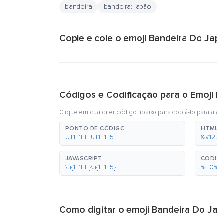
bandeira
bandeira: japão
Copie e cole o emoji Bandeira Do Ja
Códigos e Codificação para o Emoji
Clique em qualquer código abaixo para copiá-lo para a á
PONTO DE CÓDIGO
HTML
U+1F1EF U+1F1F5
&#12
JAVASCRIPT
CODI
\u{1F1EF}\u{1F1F5}
%F0
Como digitar o emoji Bandeira Do J