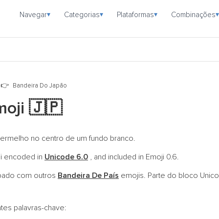
Navegar
Categorias
Plataformas
Combinações
▾
▾
▾
▾
Bandeira Do Japão
moji
🇯🇵
vermelho no centro de um fundo branco.
ji encoded in
Unicode 6.0
, and included in Emoji 0.6.
pado com outros
Bandeira De País
emojis. Parte do bloco Uni
ntes palavras-chave: