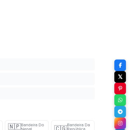
𝕏
Bandeira Do
Bandeira Da
🇳🇵
🇨🇬
Nepal
República