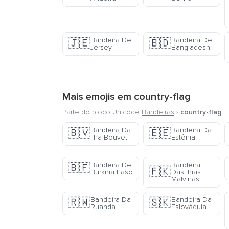
Bandeira De
Bandeira De
🇯🇪
🇧🇩
Jersey
Bangladesh
Mais emojis em
country-flag
Parte do bloco Unicode
Bandeiras
›
country-flag
Bandeira Da
Bandeira Da
🇧🇻
🇪🇪
Ilha Bouvet
Estônia
Bandeira De
Bandeira
🇧🇫
🇫🇰
Burkina Faso
Das Ilhas
Malvinas
Bandeira Da
Bandeira Da
🇷🇼
🇸🇰
Ruanda
Eslováquia