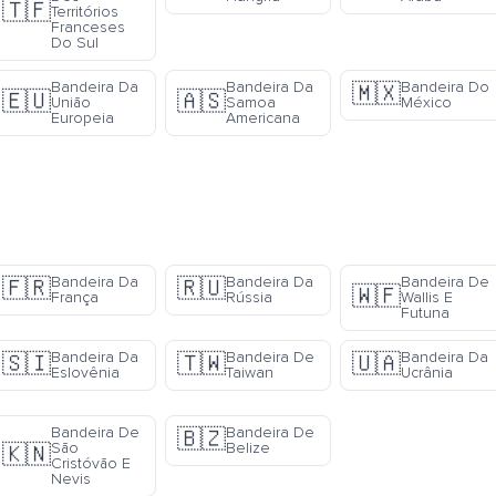
🇹🇫
Territórios
Franceses
Do Sul
Bandeira Da
Bandeira Da
Bandeira Do
🇲🇽
🇪🇺
🇦🇸
União
Samoa
México
Europeia
Americana
Bandeira Da
Bandeira Da
Bandeira De
🇫🇷
🇷🇺
🇼🇫
França
Rússia
Wallis E
Futuna
Bandeira Da
Bandeira De
Bandeira Da
🇸🇮
🇹🇼
🇺🇦
Eslovênia
Taiwan
Ucrânia
Bandeira De
Bandeira De
🇧🇿
São
Belize
🇰🇳
Cristóvão E
Nevis