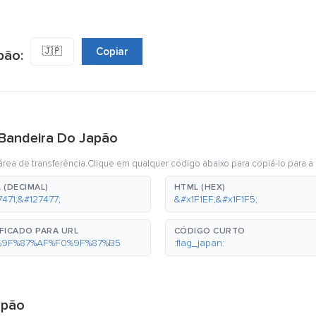
🇯🇵
Copiar
pão:
 Bandeira Do Japão
rea de transferência.Clique em qualquer código abaixo para copiá-lo para a 
 (DECIMAL)
HTML (HEX)
7471;&#127477;
&#x1F1EF;&#x1F1F5;
FICADO PARA URL
CÓDIGO CURTO
%9F%87%AF%F0%9F%87%B5
:flag_japan:
apão