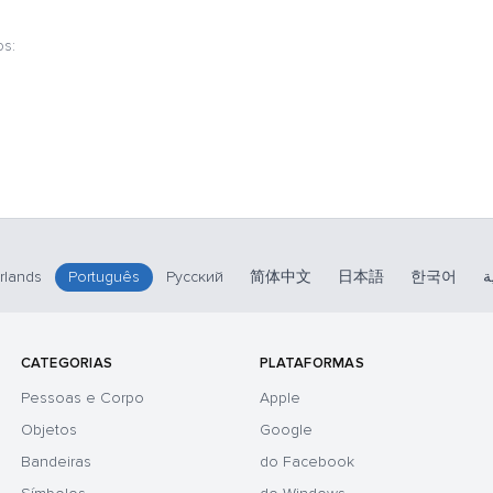
os:
rlands
Português
Русский
简体中文
日本語
한국어
ة
CATEGORIAS
PLATAFORMAS
Pessoas e Corpo
Apple
Objetos
Google
Bandeiras
do Facebook