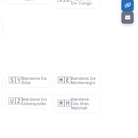
Do Congo
Bandeira Da
Bandeira De
🇸🇾
🇲🇪
Síria
Montenegro
Bandeira Do
Bandeira
🇺🇿
🇲🇭
Uzbequistão
Das Ilhas
Marshall