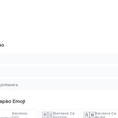
ão
 primavera.
Japão Emoji
Bandeira
Bandeira Da
Bandeira De
🇭🇺
🇦🇼
Dos
Hungria
Aruba