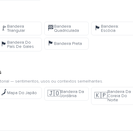
Bandeira
Bandeira
Bandeira:
🚩
🏁
🏴󠁧󠁢󠁳󠁣󠁴󠁿
Triangular
Quadriculada
Escócia
🏴
Bandeira Do
🏴󠁧󠁢󠁷󠁬󠁳󠁿
Bandeira Preta
País De Gales
s
torial — sentimentos, usos ou contextos semelhantes.
🗾
Bandeira Da
Bandeira Da
🇯🇴
Mapa Do Japão
🇰🇵
Jordânia
Coreia Do
Norte