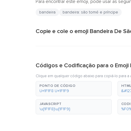
Para encontrar este emoji, pode usar as segui
bandeira
bandeira: são tomé e príncipe
Copie e cole o emoji Bandeira De Sã
Códigos e Codificação para o Emoji
Clique em qualquer código abaixo para copiá-lo para a á
PONTO DE CÓDIGO
HTML
U+1F1F8 U+1F1F9
&#12
JAVASCRIPT
CODI
\u{1F1F8}\u{1F1F9}
%F0