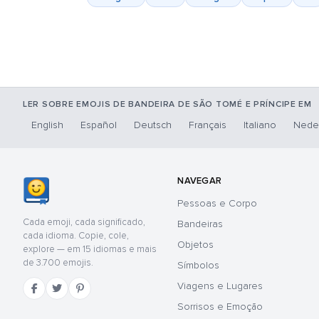
LER SOBRE EMOJIS DE BANDEIRA DE SÃO TOMÉ E PRÍNCIPE EM
English
Español
Deutsch
Français
Italiano
Nede
NAVEGAR
Pessoas e Corpo
Cada emoji, cada significado,
Bandeiras
cada idioma. Copie, cole,
Objetos
explore — em 15 idiomas e mais
de 3.700 emojis.
Símbolos
Viagens e Lugares
Sorrisos e Emoção