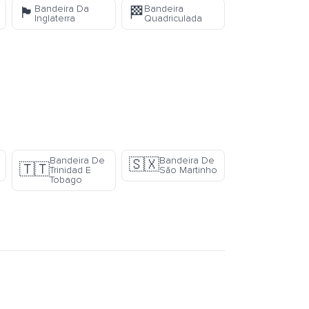
Bandeira Da
Bandeira
🏴󠁧󠁢󠁥󠁮󠁧󠁿
🏁
Inglaterra
Quadriculada
Bandeira De
Bandeira De
🇸🇽
🇹🇹
Trinidad E
São Martinho
Tobago