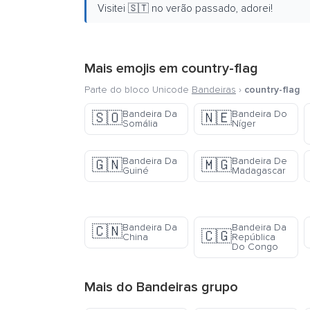
Visitei 🇸🇹 no verão passado, adorei!
Mais emojis em
country-flag
Parte do bloco Unicode
Bandeiras
›
country-flag
Bandeira Da
Bandeira Do
🇸🇴
🇳🇪
Somália
Níger
Bandeira Da
Bandeira De
🇬🇳
🇲🇬
Guiné
Madagascar
Bandeira Da
Bandeira Da
🇨🇳
🇨🇬
China
República
Do Congo
Mais do
Bandeiras
grupo