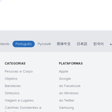
rlands
Português
Русский
简体中文
日本語
한국어
ة
CATEGORIAS
PLATAFORMAS
Pessoas e Corpo
Apple
Objetos
Google
Bandeiras
do Facebook
Símbolos
do Windows
Viagem e Lugares
do Twitter
Carinhas Sorridentes e
Samsung