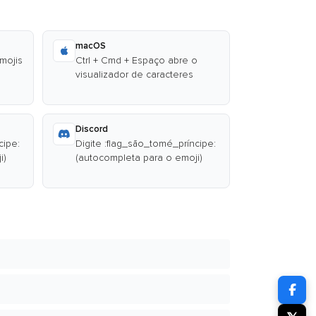
macOS
emojis
Ctrl + Cmd + Espaço abre o
visualizador de caracteres
Discord
cipe:
Digite :flag_são_tomé_príncipe:
i)
(autocompleta para o emoji)