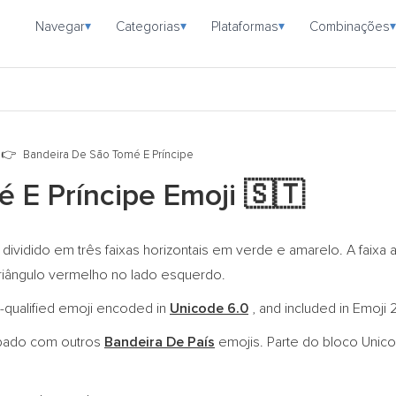
Navegar
Categorias
Plataformas
Combinações
▾
▾
▾
▾
Bandeira De São Tomé E Príncipe
 E Príncipe Emoji
🇸🇹
ividido em três faixas horizontais em verde e amarelo. A faixa 
riângulo vermelho no lado esquerdo.
y-qualified emoji encoded in
Unicode 6.0
, and included in Emoji
pado com outros
Bandeira De País
emojis. Parte do bloco Uni