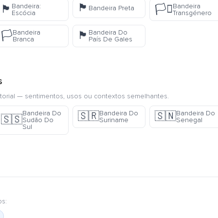
🏴
Bandeira:
Bandeira
🏴󠁧󠁢󠁳󠁣󠁴󠁿
🏳️‍⚧️
Bandeira Preta
Escócia
Transgénero
Bandeira
Bandeira Do
🏳️
🏴󠁧󠁢󠁷󠁬󠁳󠁿
Branca
País De Gales
s
torial — sentimentos, usos ou contextos semelhantes.
Bandeira Do
Bandeira Do
Bandeira Do
🇸🇷
🇸🇳
🇸🇸
Sudão Do
Suriname
Senegal
Sul
os: