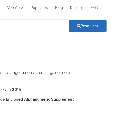
Versões
Populares
Blog
Kaomoji
FAQ
▾
Pesquisar
amarela ligeiramente mais larga no meio
 2.0 em
2015
.
code
Enclosed Alphanumeric Supplement