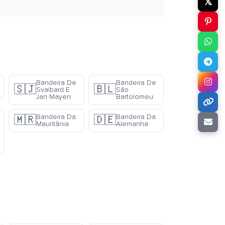
𝕏
Bandeira De
Bandeira De
🇸🇯
🇧🇱
Svalbard E
São
Jan Mayen
Bartolomeu
Bandeira Da
Bandeira Da
🇲🇷
🇩🇪
Mauritânia
Alemanha