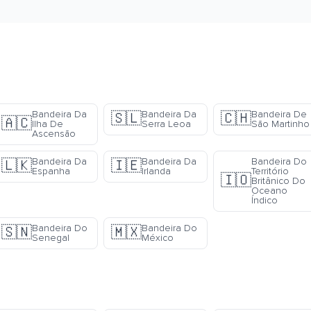
Bandeira Da
Bandeira Da
Bandeira De
🇸🇱
🇨🇭
🇦🇨
Ilha De
Serra Leoa
São Martinho
Ascensão
Bandeira Da
Bandeira Da
Bandeira Do
🇱🇰
🇮🇪
Espanha
Irlanda
Território
🇮🇴
Britânico Do
Oceano
Índico
Bandeira Do
Bandeira Do
🇸🇳
🇲🇽
Senegal
México