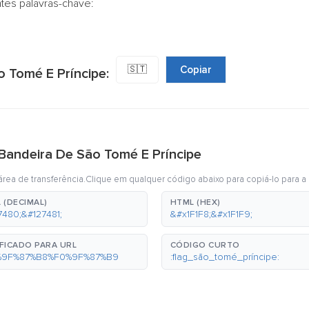
ntes palavras-chave:
🇸🇹
Copiar
o Tomé E Príncipe:
 Bandeira De São Tomé E Príncipe
rea de transferência.Clique em qualquer código abaixo para copiá-lo para a 
 (DECIMAL)
HTML (HEX)
7480;&#127481;
&#x1F1F8;&#x1F1F9;
FICADO PARA URL
CÓDIGO CURTO
%9F%87%B8%F0%9F%87%B9
:flag_são_tomé_príncipe: