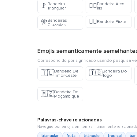
Bandeira
Bandeira Arco-
🚩
🏳️‍🌈
Triangular
Íris
🏴‍☠️
Bandeiras
🎌
Bandeira Pirata
Cruzadas
Emojis semanticamente semelhante
Correspondido por significado usando pesquisa ve
Bandeira De
Bandeira Do
🇹🇱
🇹🇬
Timor-Leste
Togo
Bandeira De
🇲🇿
Moçambique
Palavras-chave relacionadas
Navegue por emojis em temas intimamente relacionad
triangular
fruta
triângulo
tropical
bar