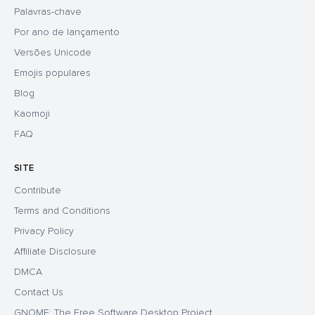
Palavras-chave
Por ano de lançamento
Versões Unicode
Emojis populares
Blog
Kaomoji
FAQ
SITE
Contribute
Terms and Conditions
Privacy Policy
Affiliate Disclosure
DMCA
Contact Us
GNOME: The Free Software Desktop Project