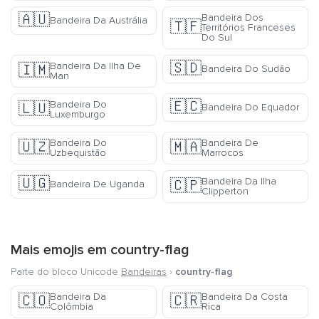
🇦🇺
Bandeira Dos
Bandeira Da Austrália
🇹🇫
Territórios Franceses
Do Sul
🇸🇩
Bandeira Da Ilha De
🇮🇲
Bandeira Do Sudão
Man
🇪🇨
Bandeira Do
🇱🇺
Bandeira Do Equador
Luxemburgo
Bandeira Do
Bandeira De
🇺🇿
🇲🇦
Uzbequistão
Marrocos
🇺🇬
Bandeira Da Ilha
🇨🇵
Bandeira De Uganda
Clipperton
Mais emojis em
country-flag
Parte do bloco Unicode
Bandeiras
›
country-flag
Bandeira Da
Bandeira Da Costa
🇨🇴
🇨🇷
Colômbia
Rica