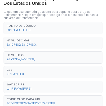
Dos Estados Unidos
Clique em qualquer código abaixo para copiá-lo para a área de
transferência.Clique em qualquer código abaixo para copiá-lo para a
sua área de transferência.
PONTO DE CÓDIGO
U+1F1FA U+1F1F8
HTML (DECIMAL)
&#127482;&#127480;
HTML (HEX)
&#x1F1FA;&#x1F1F8;
CSS
\1F1FA\1F1F8
JAVASCRIPT
\u{1F1FA}\u{1F1F8}
CODIFICADO PARA URL
%F0%9F%87%BA%F0%9F%87%B8