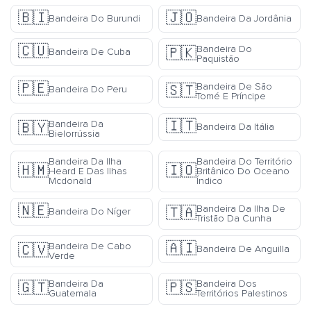
🇧🇮
🇯🇴
Bandeira Do Burundi
Bandeira Da Jordânia
🇨🇺
Bandeira Do
🇵🇰
Bandeira De Cuba
Paquistão
🇵🇪
Bandeira De São
🇸🇹
Bandeira Do Peru
Tomé E Príncipe
🇮🇹
Bandeira Da
🇧🇾
Bandeira Da Itália
Bielorrússia
Bandeira Da Ilha
Bandeira Do Território
🇭🇲
🇮🇴
Heard E Das Ilhas
Britânico Do Oceano
Mcdonald
Índico
🇳🇪
Bandeira Da Ilha De
🇹🇦
Bandeira Do Níger
Tristão Da Cunha
🇦🇮
Bandeira De Cabo
🇨🇻
Bandeira De Anguilla
Verde
Bandeira Da
Bandeira Dos
🇬🇹
🇵🇸
Guatemala
Territórios Palestinos