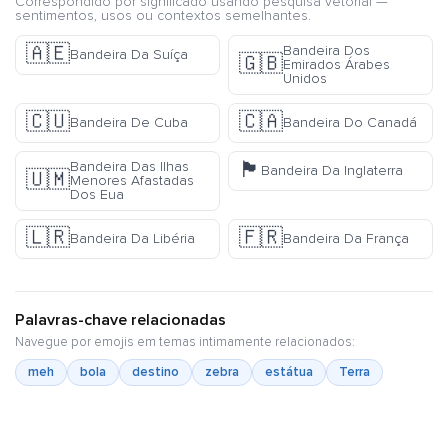
Correspondido por significado usando pesquisa vetorial —
sentimentos, usos ou contextos semelhantes.
🇦🇪
Bandeira Dos
Bandeira Da Suíça
🇬🇧
Emirados Árabes
Unidos
🇨🇺
🇨🇦
Bandeira De Cuba
Bandeira Do Canadá
🏴󠁧󠁢󠁥󠁮󠁧󠁿
Bandeira Das Ilhas
Bandeira Da Inglaterra
🇺🇲
Menores Afastadas
Dos Eua
🇱🇷
🇫🇷
Bandeira Da Libéria
Bandeira Da França
Palavras-chave relacionadas
Navegue por emojis em temas intimamente relacionados:
meh
bola
destino
zebra
estátua
Terra