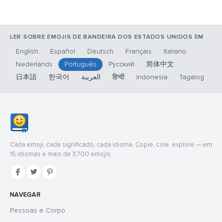
LER SOBRE EMOJIS DE BANDEIRA DOS ESTADOS UNIDOS EM
English
Español
Deutsch
Français
Italiano
Nederlands
Português
Русский
简体中文
日本語
한국어
العربية
हिन्दी
Indonesia
Tagalog
Cada emoji, cada significado, cada idioma. Copie, cole, explore — em
15 idiomas e mais de 3.700 emojis.
NAVEGAR
Pessoas e Corpo