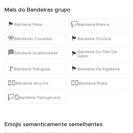
Mais do
Bandeiras
grupo
🏴
🏳️
Bandeira Preta
Bandeira Branca
🎌
🏴󠁧󠁢󠁳󠁣󠁴󠁿
Bandeiras Cruzadas
Bandeira: Escócia
🏁
Bandeira Do País De
🏴󠁧󠁢󠁷󠁬󠁳󠁿
Bandeira Quadriculada
Gales
🚩
🏴󠁧󠁢󠁥󠁮󠁧󠁿
Bandeira Triangular
Bandeira Da Inglaterra
🏳️‍🌈
🏴‍☠️
Bandeira Arco-Íris
Bandeira Pirata
🏳️‍⚧️
Bandeira Transgénero
Emojis semanticamente semelhantes