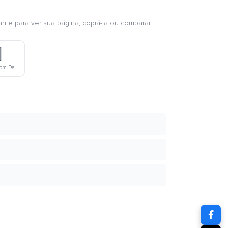
ante para ver sua página, copiá-la ou comparar

Indicador De Tom De Pele Escura Apontando Para Cima