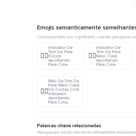
Emojis semanticamente semelhante
Correspondido por significado usando pesquisa ve
Indicador De
Indicador De
Tom De Pele
Tom De Pele
☝🏿
☝🏼
Escura
Meio Clara
Apontando
Apontando
Para Cima
Para Cima
Mão De Tom De
Pele Meio Clara
De Costas Com
👆🏼
Indicador
Apontando
Para Cima
Palavras-chave relacionadas
Navegue por emojis em temas intimamente relacionad