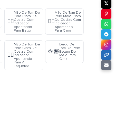
𝕏
Mão De Tom De
Mão De Tom De
Pele Clara De
Pele Meio Clara
Costas Com
De Costas Com
👇🏻
👆🏼
Indicador
Indicador
Apontando
Apontando
Para Baixo
Para Cima
Mão De Tom De
Dedo De
Pele Clara De
Tom De Pele
🖕🏿
Costas Com
Escura Do
👈🏻
Indicador
Meio Para
Apontando
Cima
Para A
Esquerda