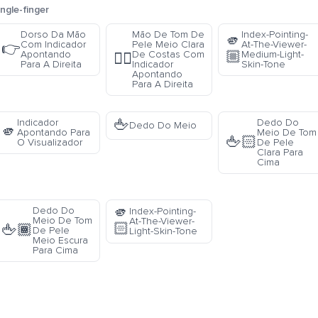
ngle-finger
Dorso Da Mão
Mão De Tom De
Index-Pointing-
🫵
Com Indicador
Pele Meio Clara
At-The-Viewer-
👉
🏼
Apontando
De Costas Com
Medium-Light-
👉🏼
Para A Direita
Indicador
Skin-Tone
Apontando
Para A Direita
🖕
Indicador
Dedo Do
Dedo Do Meio
🫵
Apontando Para
Meio De Tom
🖕🏻
O Visualizador
De Pele
Clara Para
Cima
🫵
Dedo Do
Index-Pointing-
Meio De Tom
At-The-Viewer-
🏻
🖕🏾
De Pele
Light-Skin-Tone
Meio Escura
Para Cima