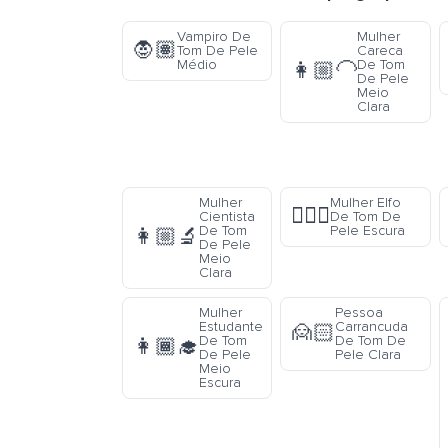
Vampiro De
Mulher
🧛🏽
Tom De Pele
Careca
Médio
De Tom
👩🏼‍🦲
De Pele
Meio
Clara
Mulher
Mulher Elfo
🧝🏿‍♀️
Cientista
De Tom De
De Tom
Pele Escura
👩🏼‍🔬
De Pele
Meio
Clara
Mulher
Pessoa
Estudante
Carrancuda
🙍🏻
De Tom
De Tom De
👩🏾‍🎓
De Pele
Pele Clara
Meio
Escura