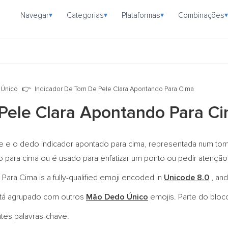
Navegar
Categorias
Plataformas
Combinações
▾
▾
▾
▾
Único
Indicador De Tom De Pele Clara Apontando Para Cima
Pele Clara Apontando Para C
e e o dedo indicador apontado para cima, representada num tom d
ara cima ou é usado para enfatizar um ponto ou pedir atenção
ara Cima is a fully-qualified emoji encoded in
Unicode 8.0
, and
tá agrupado com outros
Mão Dedo Único
emojis. Parte do blo
ntes palavras-chave: