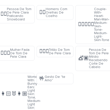
Pessoa De Tom
Homens Com
Couple-
👯‍♂️
De Pele Clara
Orelhas De
With-
🏂🏻
Praticando
Coelho
Heart-
Snowboard
Man-Man-
Medium-
👨🏽‍❤️‍👨🏼
Skin-
Tone-
Medium-
Light-
Skin-Tone
Mulher Fada
Tritão De Tom
Pessoa De
🧜🏻‍♂️
🧚🏻‍♀️
De Tom De
De Pele Clara
Tom De Pele
Pele Clara
Médio
💇🏽
Recebendo
Corte De
Cabelo
Women
Gesto De "te
🤟
With
Amo"
Bunny
Ears:
Light
👩🏻‍🐰‍👩🏼
Skin
Tone,
Medium-
Light
Skin