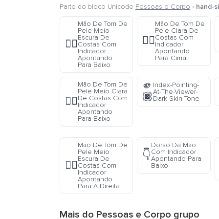
Parte do bloco Unicode
Pessoas e Corpo
›
hand-si
Mão De Tom De
Mão De Tom De
Pele Meio
Pele Clara De
Escura De
Costas Com
👆🏻
👇🏾
Costas Com
Indicador
Indicador
Apontando
Apontando
Para Cima
Para Baixo
🫵
Mão De Tom De
Index-Pointing-
Pele Meio Clara
At-The-Viewer-
🏿
De Costas Com
Dark-Skin-Tone
👇🏼
Indicador
Apontando
Para Baixo
Mão De Tom De
Dorso Da Mão
Pele Meio
Com Indicador
👇
Escura De
Apontando Para
👉🏾
Costas Com
Baixo
Indicador
Apontando
Para A Direita
Mais do
Pessoas e Corpo
grupo