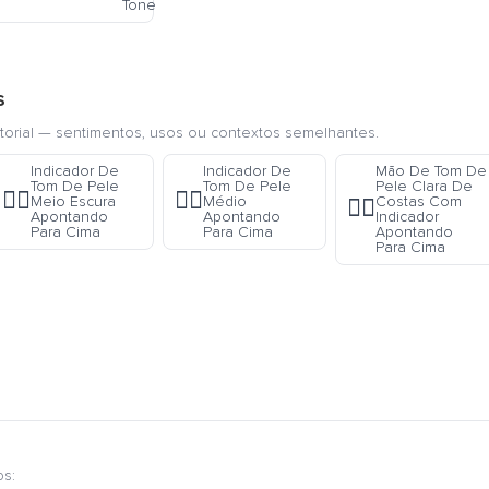
Tone
s
torial — sentimentos, usos ou contextos semelhantes.
Indicador De
Indicador De
Mão De Tom De
Tom De Pele
Tom De Pele
Pele Clara De
☝🏾
☝🏽
Meio Escura
Médio
Costas Com
👆🏻
Apontando
Apontando
Indicador
Para Cima
Para Cima
Apontando
Para Cima
os: