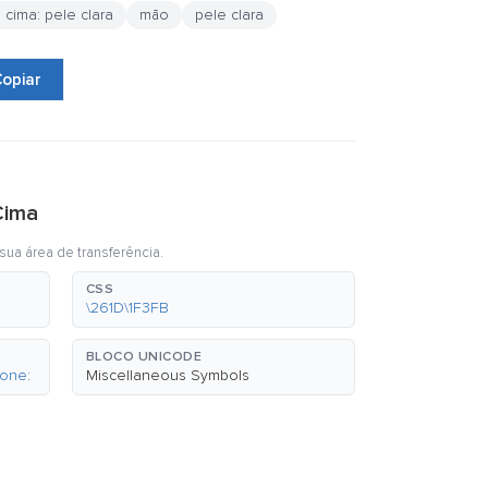
cima: pele clara
mão
pele clara
opiar
Cima
sua área de transferência.
CSS
\261D\1F3FB
BLOCO UNICODE
tone:
Miscellaneous Symbols