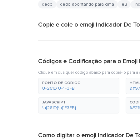
dedo
dedo apontando para cima
eu
in
Copie e cole o emoji Indicador De 
Códigos e Codificação para o Emoji
Clique em qualquer código abaixo para copiá-lo para a á
PONTO DE CÓDIGO
HTML
U+261D U+1F3FB
&#97
JAVASCRIPT
CODI
\u{261D}\u{1F3FB}
%E2
Como digitar o emoji Indicador De 