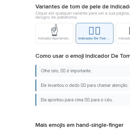
Variantes de tom de pele de Indica
Clique em qualquer variante para ver a sua página
designs de plataforma.
☝️
☝🏻
Indicador Apontando Para Cima
Indicador De Tom De Pele Clara Apontando Para Cima
Como usar o emoji Indicador De To
Olhe isto, ☝🏻 é importante.
Ele levantou o dedo ☝🏻 para chamar atenção.
Ela apontou para cima ☝🏻 para o céu.
Mais emojis em
hand-single-finger