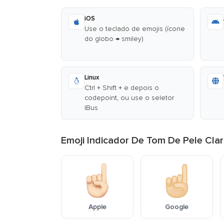
iOS
Use o teclado de emojis (ícone
do globo → smiley)
Linux
Ctrl + Shift + e depois o
codepoint, ou use o seletor
IBus
Emoji Indicador De Tom De Pele Cla
Apple
Google