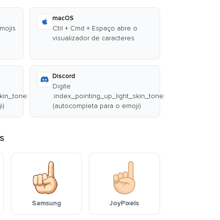
macOS
emojis
Ctrl + Cmd + Espaço abre o
visualizador de caracteres
Discord
Digite
kin_tone:
:index_pointing_up_light_skin_tone:
i)
(autocompleta para o emoji)
s
Samsung
JoyPixels