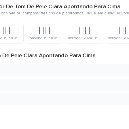
dor De Tom De Pele Clara Apontando Para Cima
, copiá-la ou comparar designs de plataformas.Clique em qualquer vari
☝🏼
☝🏽
☝🏾
☝
Indicador De Tom De Pele Meio Clara Apontando Para Cima
Indicador De Tom De Pele Médio Apontando Para Cima
Indicador De Tom De Pele Meio Escura Apontando Para Cima
m De Pele Clara Apontando Para Cima