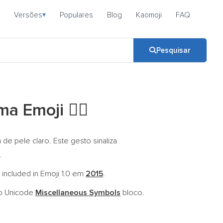
Versões
Populares
Blog
Kaomoji
FAQ
▾
Pesquisar
ima Emoji
☝🏻
e pele claro. Este gesto sinaliza
.
 included in Emoji 1.0 em
2015
.
co Unicode
Miscellaneous Symbols
bloco.