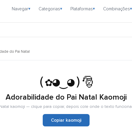
Navegar
Categorias
Plataformas
Combinações
▾
▾
▾
▾
dade do Pai Natal
(✿◕‿◕)🎅
Adorabilidade do Pai Natal Kaomoji
Natal kaomoji — clique para copiar, depois cole onde o texto funciona
Copiar kaomoji