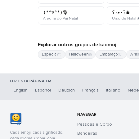
(*°▽°*)🎅
ʕ·ᴥ·ʔ🎄
kaomoji
Alegria do Pai Natal
Urso de Natal 
Explorar outros grupos de kaomoji
Especial
Halloween
Embaraço
A rir
(11)
(9)
(13)
(
LER ESTA PÁGINA EM
English
Español
Deutsch
Français
Italiano
Nede
NAVEGAR
Pessoas e Corpo
Cada emoji, cada significado,
Bandeiras
cada idioma. Copie, cole,