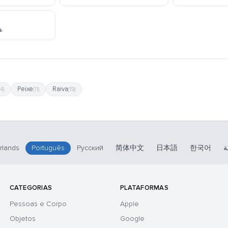
kaomoji

Peixe
Raiva
14)
(11)
(19)
rlands
Português
Русский
简体中文
日本語
한국어
ا
CATEGORIAS
PLATAFORMAS
Pessoas e Corpo
Apple
Objetos
Google