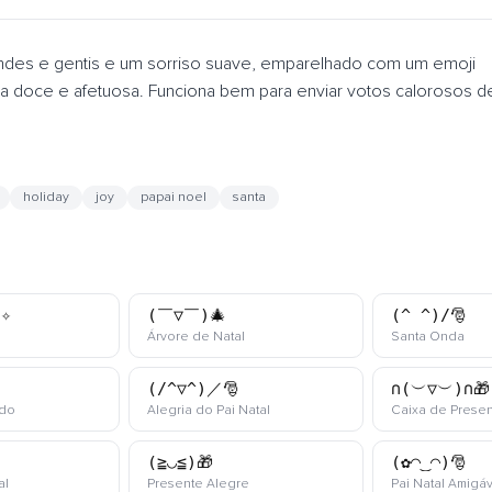
ndes e gentis e um sorriso suave, emparelhado com um emoji
lícia doce e afetuosa. Funciona bem para enviar votos calorosos d
holiday
joy
papai noel
santa
ﾟ✧
(￣▽￣)🎄
(^_^)/🎅
kaomoji
kaomoji
kaom
Árvore de Natal
Santa Onda
(/^▽^)／🎅
∩(︶▽︶)∩🎁
kaomoji
kaomoji
ado
Alegria do Pai Natal
Caixa de Presen
(≧◡≦)🎁
(✿◠‿◠)🎅
kaomoji
kaomoji
al
Presente Alegre
Pai Natal Amigá