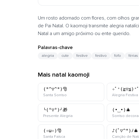
Um rosto adornado com flores, com olhos gra
de Pai Natal. O kaomoji transmite alegria nata
Natal a um amigo próximo ou ente querido.
Palavras-chave
alegria
cute
festive
festivo
fofo
férias
Mais natal kaomoji
(*^▽^*)🎅
✧ﾟ⁺(≧▽≦)⁺
kaomoji
Santa Sorriso
Alegria Festiva
╰(°▽°)╯🎁
(•‿•)🎄
kaomoji
Presente Alegria
Sorriso decor
(✧ω✧)🎅
♪(ﾟ▽^*)ﾉ🎄
kaomoji
Santa Faísca
Canção de Nat