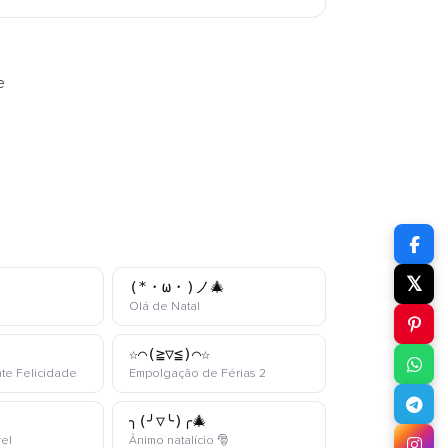
e
𝕏
(*・ω・)ノ🎄
oji
kaomoji
Olá de Natal
☆⌒(≧▽≦)⌒☆
kaomoji
kaomoji
te Felicidade
Empolgação de Férias 2
╮(╯▽╰)╭🎄
kaomoji
kaomoji
vel
Ânimo natalício 🎅