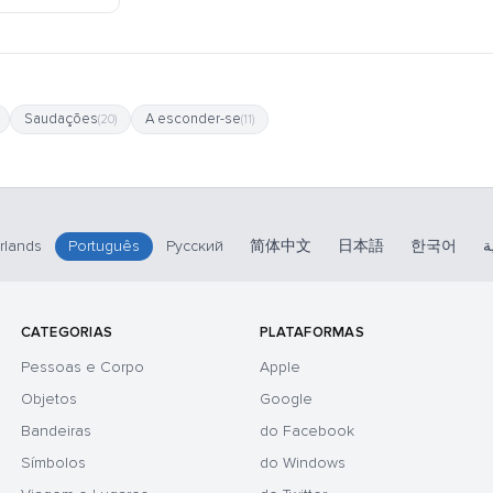
Saudações
A esconder-se
(20)
(11)
rlands
Português
Русский
简体中文
日本語
한국어
ة
CATEGORIAS
PLATAFORMAS
Pessoas e Corpo
Apple
Objetos
Google
Bandeiras
do Facebook
Símbolos
do Windows