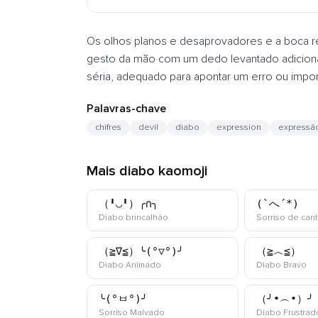
Os olhos planos e desaprovadores e a boca r
gesto da mão com um dedo levantado adicion
séria, adequado para apontar um erro ou impor
Palavras-chave
chifres
devil
diabo
expression
expressã
Mais diabo kaomoji
（╹◡╹）╭∩╮
(`へ´*)
kaomoji
Diabo brincalhão
Sorriso de can
（≧∇≦）╰(°▽°)╯
（≧︿≦）
kaomoji
ka
Diabo Animado
Diabo Bravo
╰(°ㅂ°)╯
（╯•︵•）╯
kaomoji
Sorriso Malvado
Diabo Frustrad