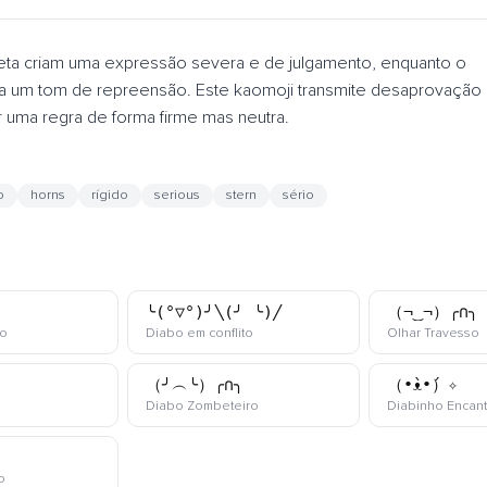
eta criam uma expressão severa e de julgamento, enquanto o
a um tom de repreensão. Este kaomoji transmite desaprovação
 uma regra de forma firme mas neutra.
o
horns
rígido
serious
stern
sério
╰(°▽°)╯╲(╯_╰)╱
（¬‿¬）╭∩╮
kaomoji
kaomoji
k
to
Diabo em conflito
Olhar Travesso
（╯︵╰）╭∩╮
（•̀ᴥ•́）✧
omoji
kaomoji
Diabo Zombeteiro
Diabinho Encan
kaomoji
o