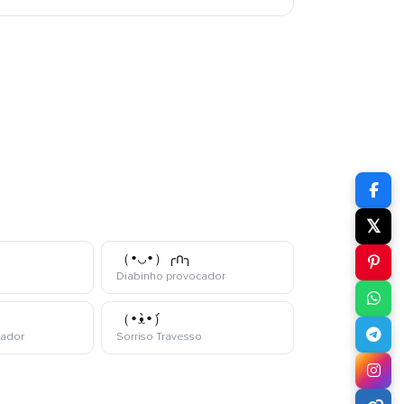
𝕏
（•◡•）╭∩╮
aomoji
kaomoji
Diabinho provocador
（•̀ᴥ•́）
kaomoji
kaomoji
tador
Sorriso Travesso