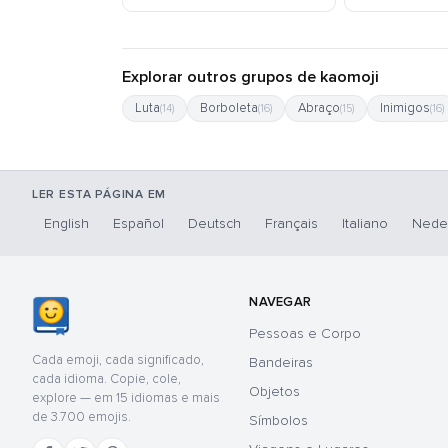
Explorar outros grupos de kaomoji
Luta
Borboleta
Abraço
Inimigos
(14)
(16)
(15)
(16)
LER ESTA PÁGINA EM
English
Español
Deutsch
Français
Italiano
Nede
NAVEGAR
Pessoas e Corpo
Cada emoji, cada significado,
Bandeiras
cada idioma. Copie, cole,
Objetos
explore — em 15 idiomas e mais
de 3.700 emojis.
Símbolos