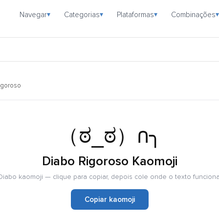
Navegar
Categorias
Plataformas
Combinações
▾
▾
▾
▾
igoroso
（ಠ_ಠ）∩╮
Diabo Rigoroso Kaomoji
Diabo kaomoji — clique para copiar, depois cole onde o texto funciona
Copiar kaomoji