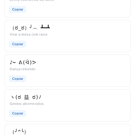
Copiar
（ಠ_ಠ）╯︵ ┻━┻
kaomoji
Virar a mesa com raiva
Copiar
♪~ ᕕ(ᐛ)ᕗ
kaomoji
Dança rebelde
Copiar
ヽ(ಠ 益 ಠ)ﾉ
kaomoji
Gestos aborrecidos
Copiar
（╯^╰）