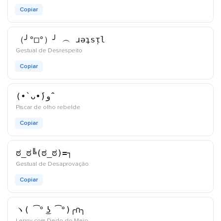
Copiar
（╯°□°）╯ ︵ ɹǝʇsᴉl
kaomoji
Gestual de Desrespeito
Copiar
(•̀ ᴗ•́)و ̑̑
kaomoji
Piscar de olho rebelde
Copiar
ಠ_ಠ╚(ಠ_ಠ)=┐
kaomoji
Gestual de Desaprovação
Copiar
ヽ( ͡° ͜ʖ ͡°)╭∩╮
kaomoji
Lenny com Dedo do Meio