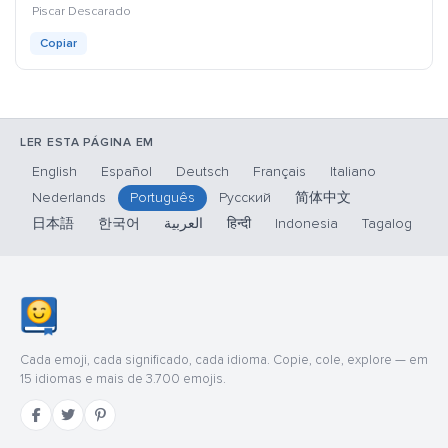
kaomoji
Piscar Descarado
Copiar
LER ESTA PÁGINA EM
English
Español
Deutsch
Français
Italiano
Nederlands
Português
Русский
简体中文
日本語
한국어
العربية
हिन्दी
Indonesia
Tagalog
Cada emoji, cada significado, cada idioma. Copie, cole, explore — em
15 idiomas e mais de 3.700 emojis.