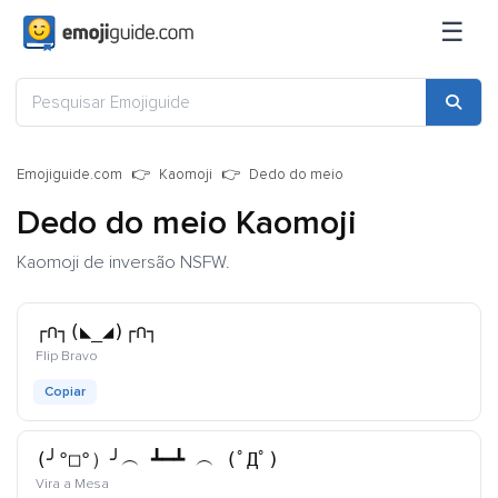
☰
Emojiguide.com
Kaomoji
Dedo do meio
Dedo do meio Kaomoji
Kaomoji de inversão NSFW.
┌∩┐(◣_◢)┌∩┐
kaomoji
Flip Bravo
Copiar
(╯°□°）╯︵ ┻━┻ ︵ (ﾟДﾟ)
kaomoji
Vira a Mesa