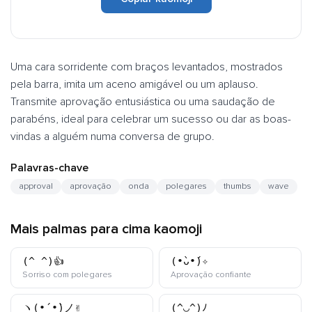
Uma cara sorridente com braços levantados, mostrados
pela barra, imita um aceno amigável ou um aplauso.
Transmite aprovação entusiástica ou uma saudação de
parabéns, ideal para celebrar um sucesso ou dar as boas-
vindas a alguém numa conversa de grupo.
Palavras-chave
approval
aprovação
onda
polegares
thumbs
wave
Mais palmas para cima kaomoji
(^_^)👍
(•̀ᴗ•́)✧
kaomoji
kaomoji
Sorriso com polegares
Aprovação confiante
ヽ(•́‿•̀)ノ✌️
(^◡^)ﾉ