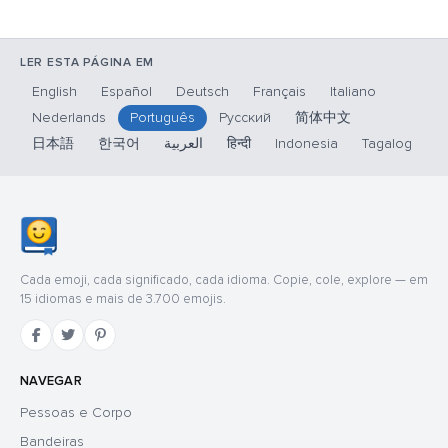
LER ESTA PÁGINA EM
English
Español
Deutsch
Français
Italiano
Nederlands
Português
Русский
简体中文
日本語
한국어
العربية
हिन्दी
Indonesia
Tagalog
Cada emoji, cada significado, cada idioma. Copie, cole, explore — em
15 idiomas e mais de 3.700 emojis.
NAVEGAR
Pessoas e Corpo
Bandeiras