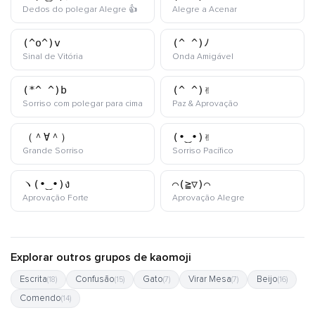
kaomoji
kaomoji
Dedos do polegar Alegre 👍
Alegre a Acenar
(^o^)v
(^_^)ﾉ
kaomoji
kaomoji
Sinal de Vitória
Onda Amigável
(*^_^)b
(^_^)✌️
kaomoji
kaomoji
Sorriso com polegar para cima
Paz & Aprovação
（＾∀＾）
(•‿•)✌️
kaomoji
kaomoji
Grande Sorriso
Sorriso Pacífico
ヽ(•‿•)ง
⌒(≧▽)⌒
kaomoji
kaomoji
Aprovação Forte
Aprovação Alegre
Explorar outros grupos de kaomoji
Escrita
Confusão
Gato
Virar Mesa
Beijo
(18)
(15)
(7)
(7)
(16)
Comendo
(14)