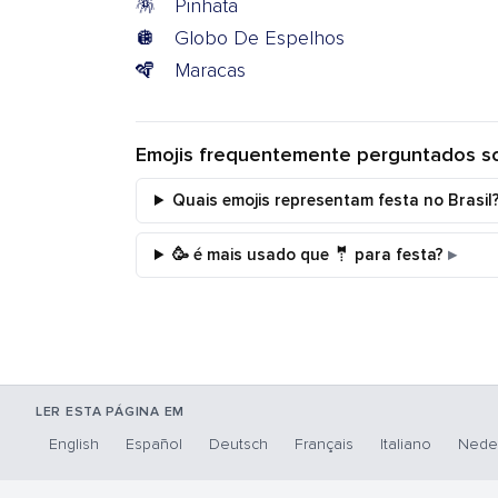
🪅
Pinhata
🪩
Globo De Espelhos
🪇
Maracas
Emojis frequentemente perguntados s
Quais emojis representam festa no Brasil
🥳 é mais usado que 🤵 para festa?
LER ESTA PÁGINA EM
English
Español
Deutsch
Français
Italiano
Nede