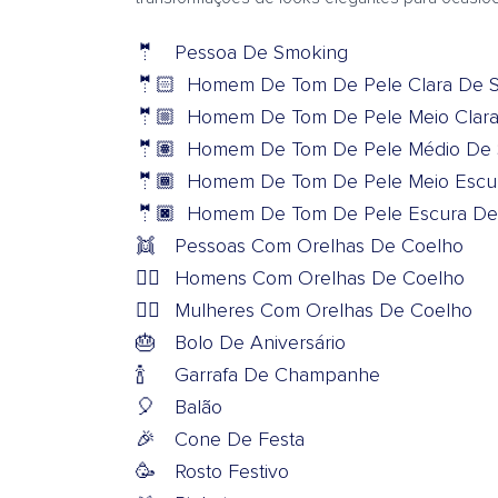
🤵
Pessoa De Smoking
🤵🏻
Homem De Tom De Pele Clara De 
🤵🏼
Homem De Tom De Pele Meio Clar
🤵🏽
Homem De Tom De Pele Médio De
🤵🏾
Homem De Tom De Pele Meio Escu
🤵🏿
Homem De Tom De Pele Escura De
👯
Pessoas Com Orelhas De Coelho
👯‍♂️
Homens Com Orelhas De Coelho
👯‍♀️
Mulheres Com Orelhas De Coelho
🎂
Bolo De Aniversário
🍾
Garrafa De Champanhe
🎈
Balão
🎉
Cone De Festa
🥳
Rosto Festivo