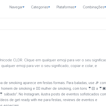
Navegar
Categorias
Plataformas
Combinações
▾
▾
▾
▾
 Unicode CLDR. Clique em qualquer emoji para ver o seu significa
 qualquer emoji para ver o seu significado, copiar e colar, e
a de smoking aparece em festas formais. Para baladas, use 🎉 con
‍♂️ homem de smoking e 🤵‍♀️ mulher de smoking, com tons 🤵🏻 a 🤵🏿
🤵 sábado". No Instagram, ilustra posts de eventos sofisticados co
vídeos de get ready with me para festas, reviews de eventos e
s especiais.