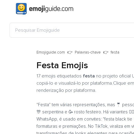
Emojiguide.com
Palavras-chave
festa
Festa Emojis
17 emojis etiquetados
festa
no projeto oficial
copiá-lo e visualizá-lo por plataforma.Clique em
renderização por plataforma.
"Festa" tem várias representações, mas 🤵 pesso
🎊 serpentina e 🥳 rosto festeiro. Há variantes 
WhatsApp, é usado em convites: "festa black tie 
formaturas e premiações. No TikTok, viraliza em 
transformações de looks elegantes para ocasiõe