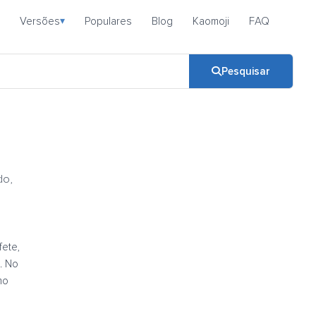
Versões
Populares
Blog
Kaomoji
FAQ
▾
Pesquisar
do,
fete,
. No
mo