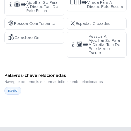
🧎🏿‍♀️‍➡️
Ajoelhar-Se Para
Virada Para A
🧎🏿‍➡️
A Direita: Tom De
Direita: Pele Escura
Pele Escuro
👳
⚔️
Pessoa Com Turbante
Espadas Cruzadas
🕉️
Pessoa A
Caractere Om
Ajoelhar-Se Para
🧎🏾‍➡️
A Direita: Tom De
Pele Medio-
Escuro
Palavras-chave relacionadas
Navegue por emojis em temas intimamente relacionados:
navio