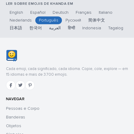
LER SOBRE EMOJIS DE KHANDA EM
English
Español
Deutsch
Français
Italiano
Nederlands
Português
Русский
简体中文
日本語
한국어
العربية
हिन्दी
Indonesia
Tagalog
Cada emoji, cada significado, cada idioma. Copie, cole, explore — em
15 idiomas e mais de 3.700 emojis.
NAVEGAR
Pessoas e Corpo
Bandeiras
Objetos