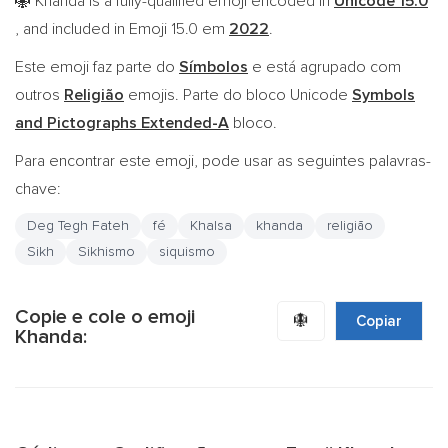
Khanda is a fully-qualified emoji encoded in
Unicode 15.0
🪯
, and included in Emoji 15.0 em
2022
.
Este emoji faz parte do
Símbolos
e está agrupado com
outros
Religião
emojis. Parte do bloco Unicode
Symbols
and Pictographs Extended-A
bloco.
Para encontrar este emoji, pode usar as seguintes palavras-
chave:
Deg Tegh Fateh
fé
Khalsa
khanda
religião
Sikh
Sikhismo
siquismo
Copie e cole o emoji
🪯
Copiar
Khanda: