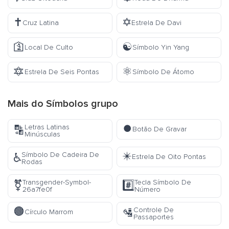
✝️
✡️
Cruz Latina
Estrela De Davi
🛐
☯️
Local De Culto
Símbolo Yin Yang
🔯
⚛️
Estrela De Seis Pontas
Símbolo De Átomo
Mais do
Símbolos
grupo
⏺️
Letras Latinas
🔡
Botão De Gravar
Minúsculas
✴️
Símbolo De Cadeira De
♿
Estrela De Oito Pontas
Rodas
Transgender-Symbol-
Tecla Símbolo De
⚧️
#️⃣
26a7fe0f
Número
🟤
Controle De
🛂
Círculo Marrom
Passaportes