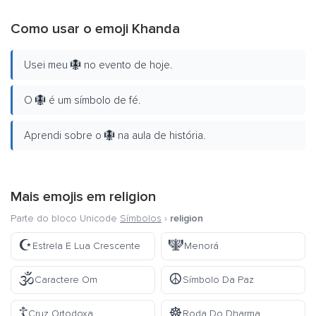
Como usar o emoji Khanda
Usei meu 🪯 no evento de hoje.
O 🪯 é um símbolo de fé.
Aprendi sobre o 🪯 na aula de história.
Mais emojis em
religion
Parte do bloco Unicode
Símbolos
›
religion
☪️
🕎
Estrela E Lua Crescente
Menorá
🕉️
☮️
Caractere Om
Símbolo Da Paz
☦️
☸️
Cruz Ortodoxa
Roda Do Dharma