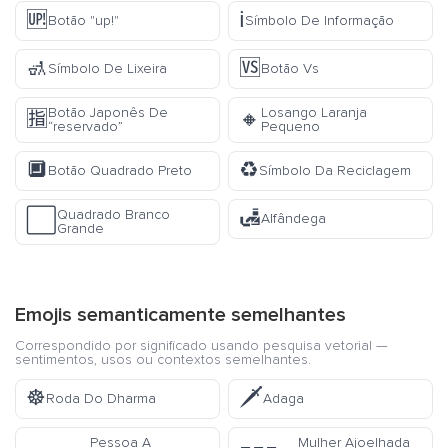
🆙
ℹ️
Botão "up!"
Símbolo De Informação
🚮
🆚
Símbolo De Lixeira
Botão Vs
Botão Japonês De
Losango Laranja
🈯
🔸
“reservado”
Pequeno
🔲
♻️
Botão Quadrado Preto
Símbolo Da Reciclagem
🛃
Quadrado Branco
⬜
Alfândega
Grande
Emojis semanticamente semelhantes
Correspondido por significado usando pesquisa vetorial —
sentimentos, usos ou contextos semelhantes.
☸️
🗡️
Roda Do Dharma
Adaga
Pessoa A
Mulher Ajoelhada