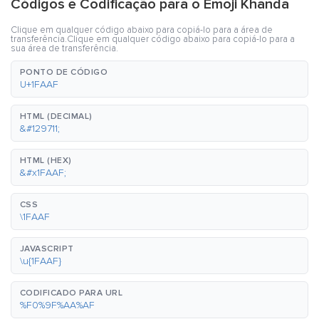
Códigos e Codificação para o Emoji Khanda
Clique em qualquer código abaixo para copiá-lo para a área de
transferência.Clique em qualquer código abaixo para copiá-lo para a
sua área de transferência.
PONTO DE CÓDIGO
U+1FAAF
HTML (DECIMAL)
&#129711;
HTML (HEX)
&#x1FAAF;
CSS
\1FAAF
JAVASCRIPT
\u{1FAAF}
CODIFICADO PARA URL
%F0%9F%AA%AF