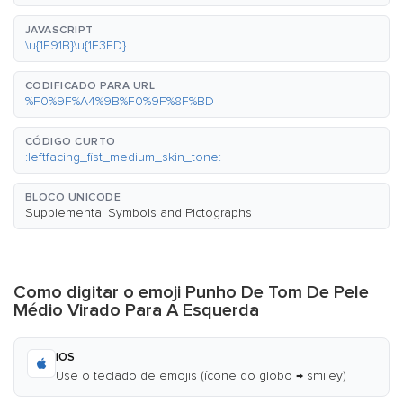
JAVASCRIPT
\u{1F91B}\u{1F3FD}
CODIFICADO PARA URL
%F0%9F%A4%9B%F0%9F%8F%BD
CÓDIGO CURTO
:leftfacing_fist_medium_skin_tone:
BLOCO UNICODE
Supplemental Symbols and Pictographs
Como digitar o emoji Punho De Tom De Pele
Médio Virado Para A Esquerda
iOS
Use o teclado de emojis (ícone do globo → smiley)