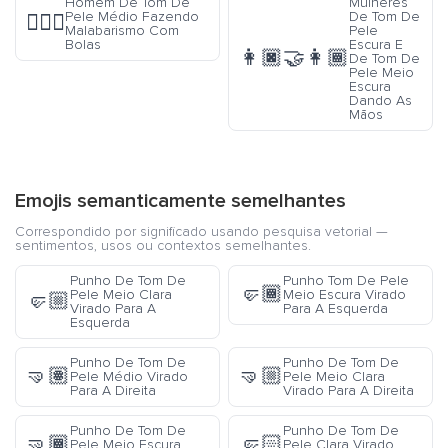
Homem De Tom De
Mulheres
Pele Médio Fazendo
De Tom De
🤹🏽‍♂️
Malabarismo Com
Pele
Bolas
Escura E
👩🏿‍🤝‍👩🏾
De Tom De
Pele Meio
Escura
Dando As
Mãos
Emojis semanticamente semelhantes
Correspondido por significado usando pesquisa vetorial —
sentimentos, usos ou contextos semelhantes.
Punho De Tom De
Punho Tom De Pele
🤛🏾
Pele Meio Clara
Meio Escura Virado
🤛🏼
Virado Para A
Para A Esquerda
Esquerda
Punho De Tom De
Punho De Tom De
🤜🏽
🤜🏼
Pele Médio Virado
Pele Meio Clara
Para A Direita
Virado Para A Direita
Punho De Tom De
Punho De Tom De
🤜🏾
🤛🏻
Pele Meio Escura
Pele Clara Virado