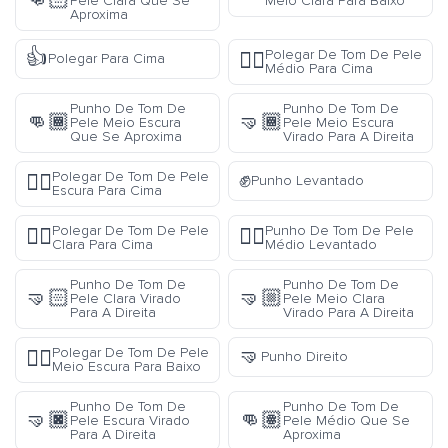
👊🏻
Pele Clara Que Se
Meio Clara Para Baixo
Aproxima
👍
Polegar De Tom De Pele
👍🏽
Polegar Para Cima
Médio Para Cima
Punho De Tom De
Punho De Tom De
👊🏾
🤜🏾
Pele Meio Escura
Pele Meio Escura
Que Se Aproxima
Virado Para A Direita
✊
Polegar De Tom De Pele
👍🏿
Punho Levantado
Escura Para Cima
Polegar De Tom De Pele
Punho De Tom De Pele
👍🏻
✊🏽
Clara Para Cima
Médio Levantado
Punho De Tom De
Punho De Tom De
🤜🏻
🤜🏼
Pele Clara Virado
Pele Meio Clara
Para A Direita
Virado Para A Direita
🤜
Polegar De Tom De Pele
👎🏾
Punho Direito
Meio Escura Para Baixo
Punho De Tom De
Punho De Tom De
🤜🏿
👊🏽
Pele Escura Virado
Pele Médio Que Se
Para A Direita
Aproxima