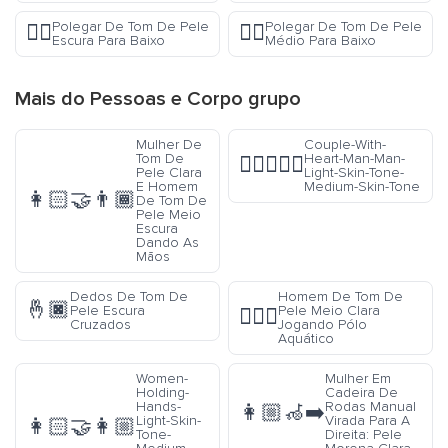
Polegar De Tom De Pele
Polegar De Tom De Pele
👎🏿
👎🏽
Escura Para Baixo
Médio Para Baixo
Mais do
Pessoas e Corpo
grupo
Mulher De
Couple-With-
Tom De
Heart-Man-Man-
👨🏻‍❤️‍👨🏽
Pele Clara
Light-Skin-Tone-
E Homem
Medium-Skin-Tone
👩🏻‍🤝‍👨🏾
De Tom De
Pele Meio
Escura
Dando As
Mãos
Dedos De Tom De
Homem De Tom De
🤞🏿
Pele Escura
Pele Meio Clara
🤽🏼‍♂️
Cruzados
Jogando Pólo
Aquático
Women-
Mulher Em
Holding-
Cadeira De
Hands-
Rodas Manual
👩🏼‍🦽‍➡️
Light-Skin-
Virada Para A
👩🏻‍🤝‍👩🏼
Tone-
Direita: Pele