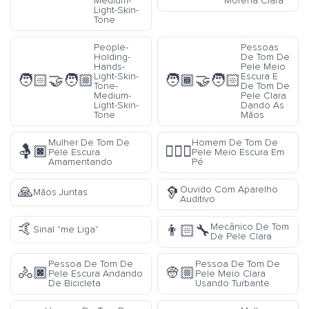
Medium-
Morena Clara
Light-Skin-
Tone
People-
Pessoas
Holding-
De Tom De
Hands-
Pele Meio
Light-Skin-
Escura E
🧑🏻‍🤝‍🧑🏼
🧑🏾‍🤝‍🧑🏻
Tone-
De Tom De
Medium-
Pele Clara
Light-Skin-
Dando As
Tone
Mãos
Mulher De Tom De
Homem De Tom De
🤱🏿
🧍🏾‍♂️
Pele Escura
Pele Meio Escura Em
Amamentando
Pé
🙏
Ouvido Com Aparelho
🦻
Mãos Juntas
Auditivo
🤙
Mecânico De Tom
👨🏻‍🔧
Sinal "me Liga"
De Pele Clara
Pessoa De Tom De
Pessoa De Tom De
🚴🏿
👳🏼
Pele Escura Andando
Pele Meio Clara
De Bicicleta
Usando Turbante