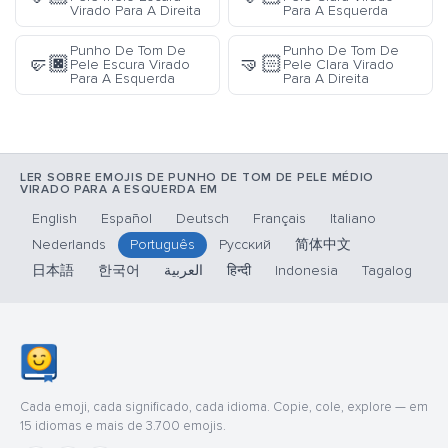
Virado Para A Direita
Para A Esquerda
Punho De Tom De
Punho De Tom De
🤛🏿
🤜🏻
Pele Escura Virado
Pele Clara Virado
Para A Esquerda
Para A Direita
LER SOBRE EMOJIS DE PUNHO DE TOM DE PELE MÉDIO
VIRADO PARA A ESQUERDA EM
English
Español
Deutsch
Français
Italiano
Nederlands
Português
Русский
简体中文
日本語
한국어
العربية
हिन्दी
Indonesia
Tagalog
Cada emoji, cada significado, cada idioma. Copie, cole, explore — em
15 idiomas e mais de 3.700 emojis.