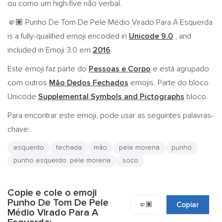
ou como um high-five não verbal.
Punho De Tom De Pele Médio Virado Para A Esquerda
🤛🏽
is a fully-qualified emoji encoded in
Unicode 9.0
, and
included in Emoji 3.0 em
2016
.
Este emoji faz parte do
Pessoas e Corpo
e está agrupado
com outros
Mão Dedos Fechados
emojis. Parte do bloco
Unicode
Supplemental Symbols and Pictographs
bloco.
Para encontrar este emoji, pode usar as seguintes palavras-
chave:
esquerdo
fechada
mão
pele morena
punho
punho esquerdo: pele morena
soco
Copie e cole o emoji
Punho De Tom De Pele
🤛🏽
Copiar
Médio Virado Para A