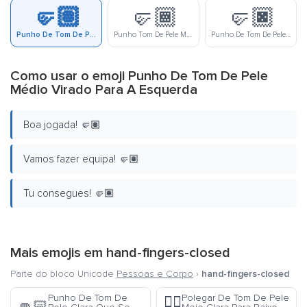
🤛🏽
🤛🏾
🤛🏿
Punho De Tom De Pele Médio Virado Para A Esquerda
Punho Tom De Pele Meio Escura Virado Para A Esquerda
Punho De Tom De Pele Escura Virado Para A Esquerda
Como usar o emoji Punho De Tom De Pele
Médio Virado Para A Esquerda
Boa jogada! 🤛🏽
Vamos fazer equipa! 🤛🏽
Tu consegues! 🤛🏽
Mais emojis em
hand-fingers-closed
Parte do bloco Unicode
Pessoas e Corpo
›
hand-fingers-closed
Punho De Tom De
Polegar De Tom De Pele
👎🏼