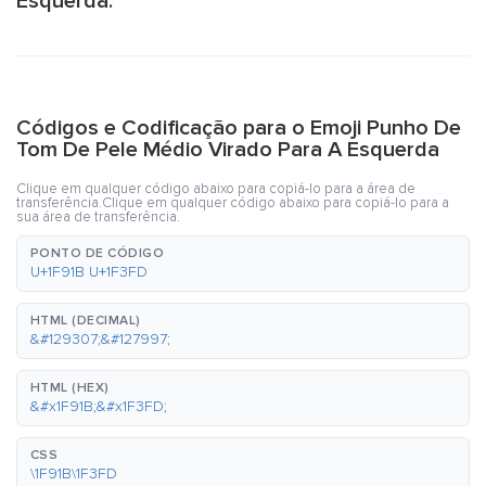
Esquerda:
Códigos e Codificação para o Emoji Punho De
Tom De Pele Médio Virado Para A Esquerda
Clique em qualquer código abaixo para copiá-lo para a área de
transferência.Clique em qualquer código abaixo para copiá-lo para a
sua área de transferência.
PONTO DE CÓDIGO
U+1F91B U+1F3FD
HTML (DECIMAL)
&#129307;&#127997;
HTML (HEX)
&#x1F91B;&#x1F3FD;
CSS
\1F91B\1F3FD