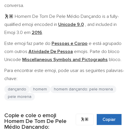
conversa.
Homem De Tom De Pele Médio Dançando is a fully-
🕺🏽
qualified emoji encoded in
Unicode 9.0
, and included in
Emoji 3.0 em
2016
.
Este emoji faz parte do
Pessoas e Corpo
e está agrupado
com outros
Atividade De Pessoa
emojis. Parte do bloco
Unicode
Miscellaneous Symbols and Pictographs
bloco.
Para encontrar este emoji, pode usar as seguintes palavras-
chave:
dançando
homem
homem dançando: pele morena
pele morena
Copie e cole o emoji
🕺🏽
Copiar
Homem De Tom De Pele
Médio Dançando: