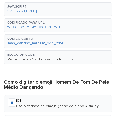
JAVASCRIPT
\u{1F57A}\u{1F3FD}
CODIFICADO PARA URL
%F0%9F%95%BA%F0%9F%8F%BD
CÓDIGO CURTO
:man_dancing_medium_skin_tone:
BLOCO UNICODE
Miscellaneous Symbols and Pictographs
Como digitar o emoji Homem De Tom De Pele
Médio Dançando
iOS
Use o teclado de emojis (ícone do globo → smiley)