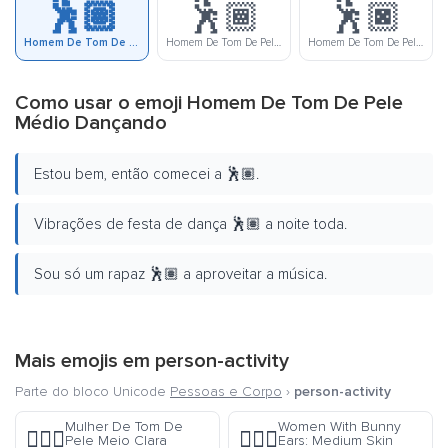
🕺🏽
🕺🏾
🕺🏿
Homem De Tom De Pele Médio Dançando
Homem De Tom De Pele Meio Escura Dançando
Homem De Tom De Pele Escura Dançando
Como usar o emoji Homem De Tom De Pele
Médio Dançando
Estou bem, então comecei a 🕺🏽.
Vibrações de festa de dança 🕺🏽 a noite toda.
Sou só um rapaz 🕺🏽 a aproveitar a música.
Mais emojis em
person-activity
Parte do bloco Unicode
Pessoas e Corpo
›
person-activity
Mulher De Tom De
Women With Bunny
🧗🏼‍♀️
👯🏽‍♀️
Pele Meio Clara
Ears: Medium Skin