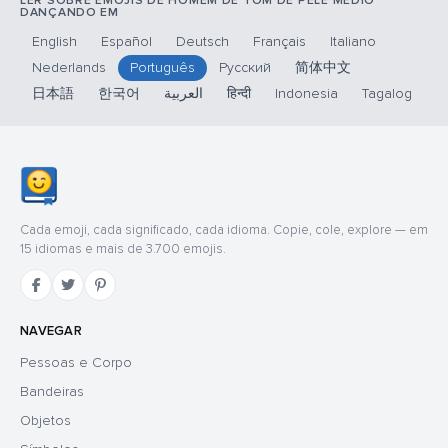
LER SOBRE EMOJIS DE HOMEM DE TOM DE PELE MÉDIO
DANÇANDO EM
English
Español
Deutsch
Français
Italiano
Nederlands
Português
Русский
简体中文
日本語
한국어
العربية
हिन्दी
Indonesia
Tagalog
Cada emoji, cada significado, cada idioma. Copie, cole, explore — em
15 idiomas e mais de 3.700 emojis.
NAVEGAR
Pessoas e Corpo
Bandeiras
Objetos