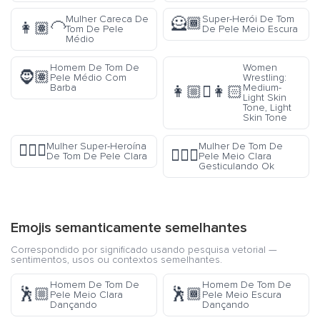
Mulher Careca De
Super-Herói De Tom
🦸🏾
👩🏽‍🦲
Tom De Pele
De Pele Meio Escura
Médio
Homem De Tom De
Women
🧔🏽
Pele Médio Com
Wrestling:
Barba
Medium-
👩🏼‍🫯‍👩🏻
Light Skin
Tone, Light
Skin Tone
Mulher Super-Heroína
Mulher De Tom De
🦸🏻‍♀️
🙆🏼‍♀️
De Tom De Pele Clara
Pele Meio Clara
Gesticulando Ok
Emojis semanticamente semelhantes
Correspondido por significado usando pesquisa vetorial —
sentimentos, usos ou contextos semelhantes.
Homem De Tom De
Homem De Tom De
🕺🏼
🕺🏾
Pele Meio Clara
Pele Meio Escura
Dançando
Dançando