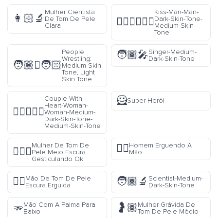
Mulher Cientista
Kiss-Man-Man-
👩🏻‍🔬
De Tom De Pele
Dark-Skin-Tone-
👨🏿‍❤️‍💋‍👨🏽
Clara
Medium-Skin-
Tone
People
Singer-Medium-
🧑🏾‍🎤
Wrestling:
Dark-Skin-Tone
🧑🏽‍🫯‍🧑🏻
Medium Skin
Tone, Light
Skin Tone
🦸
Couple-With-
Super-Herói
Heart-Woman-
👩🏾‍❤️‍👩🏽
Woman-Medium-
Dark-Skin-Tone-
Medium-Skin-Tone
Mulher De Tom De
Homem Erguendo A
🙋‍♂️
🙆🏾‍♀️
Pele Meio Escura
Mão
Gesticulando Ok
Mão De Tom De Pele
Scientist-Medium-
✋🏿
🧑🏾‍🔬
Escura Erguida
Dark-Skin-Tone
Mão Com A Palma Para
Mulher Grávida De
🫳
🤰🏽
Baixo
Tom De Pele Médio