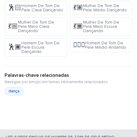
Homem De Tom De
Mulher De Tom De
🕺🏻
💃🏽
Pele Clara Dançando
Pele Médio Dançando
Mulher De Tom De
Mulher De Tom De
💃🏼
💃🏾
Pele Meio Clara
Pele Meio Escura
Dançando
Dançando
Homem De Tom De
Homem De Tom De
🚶🏽‍♂️
🕺🏿
Pele Escura
Pele Médio Andando
Dançando
Palavras-chave relacionadas
Navegue por emojis em temas intimamente relacionados:
dança