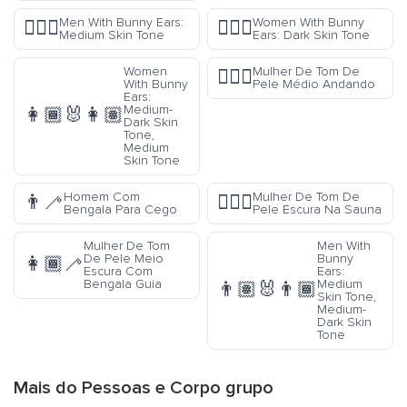
Men With Bunny Ears:
Women With Bunny
👯🏽‍♂️
👯🏿‍♀️
Medium Skin Tone
Ears: Dark Skin Tone
Women
Mulher De Tom De
🚶🏽‍♀️
With Bunny
Pele Médio Andando
Ears:
Medium-
👩🏾‍🐰‍👩🏽
Dark Skin
Tone,
Medium
Skin Tone
Homem Com
Mulher De Tom De
👨‍🦯
🧖🏿‍♀️
Bengala Para Cego
Pele Escura Na Sauna
Mulher De Tom
Men With
De Pele Meio
Bunny
👩🏾‍🦯
Escura Com
Ears:
Bengala Guia
Medium
👨🏽‍🐰‍👨🏾
Skin Tone,
Medium-
Dark Skin
Tone
Mais do
Pessoas e Corpo
grupo