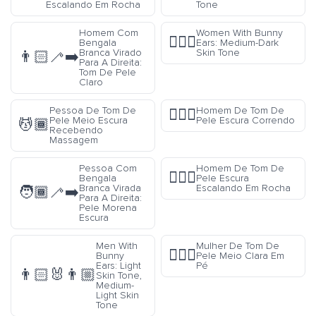
Escalando Em Rocha
Tone
Homem Com
Women With Bunny
👯🏾‍♀️
Bengala
Ears: Medium-Dark
Branca Virado
Skin Tone
👨🏻‍🦯‍➡️
Para A Direita:
Tom De Pele
Claro
Pessoa De Tom De
Homem De Tom De
🏃🏿‍♂️
Pele Meio Escura
Pele Escura Correndo
💆🏾
Recebendo
Massagem
Pessoa Com
Homem De Tom De
🧗🏿‍♂️
Bengala
Pele Escura
Branca Virada
Escalando Em Rocha
🧑🏾‍🦯‍➡️
Para A Direita:
Pele Morena
Escura
Men With
Mulher De Tom De
🧍🏼‍♀️
Bunny
Pele Meio Clara Em
Ears: Light
Pé
👨🏻‍🐰‍👨🏼
Skin Tone,
Medium-
Light Skin
Tone