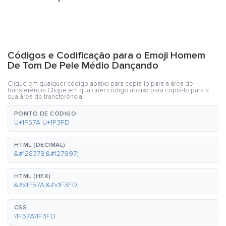
Códigos e Codificação para o Emoji Homem
De Tom De Pele Médio Dançando
Clique em qualquer código abaixo para copiá-lo para a área de
transferência.Clique em qualquer código abaixo para copiá-lo para a
sua área de transferência.
PONTO DE CÓDIGO
U+1F57A U+1F3FD
HTML (DECIMAL)
&#128378;&#127997;
HTML (HEX)
&#x1F57A;&#x1F3FD;
CSS
\1F57A\1F3FD