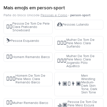
Mais emojis em
person-sport
Parte do bloco Unicode
Pessoas e Corpo
›
person-sport
🤼
Pessoa De Tom De Pele
Pessoas Lutando
🏂🏻
Clara Praticando
Snowboard
⛷️
Mulher De Tom De
Pessoa Esquiando
🏄🏼‍♀️
Pele Meio Clara
Surfando
🚣‍♂️
Mulher De Tom De
Homem Remando Barco
Pele Meio Clara
🤽🏼‍♀️
Jogando Pólo
Aquático
Homem De Tom De
Men
🚣🏼‍♂️
Pele Meio Clara
Wrestling:
Remando Barco
Medium-
👨🏾‍🫯‍👨🏿
Dark Skin
Tone, Dark
Skin Tone
🚣‍♀️
Pessoa De Tom De
Mulher Remando Barco
🚣🏾
Pele Meio Escura