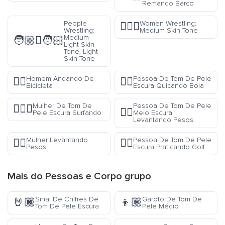
Remando Barco
People
Women Wrestling:
🤼🏽‍♀️
Wrestling:
Medium Skin Tone
Medium-
🧑🏼‍🫯‍🧑🏻
Light Skin
Tone, Light
Skin Tone
Homem Andando De
Pessoa De Tom De Pele
🚴‍♂️
⛹🏿
Bicicleta
Escura Quicando Bola
Mulher De Tom De
Pessoa De Tom De Pele
🏄🏿‍♀️
🏋🏾
Pele Escura Surfando
Meio Escura
Levantando Pesos
Mulher Levantando
Pessoa De Tom De Pele
🏋️‍♀️
🏌🏿
Pesos
Escura Praticando Golf
Mais do
Pessoas e Corpo
grupo
Sinal De Chifres De
Garoto De Tom De
🤘🏿
👦🏽
Tom De Pele Escura
Pele Médio