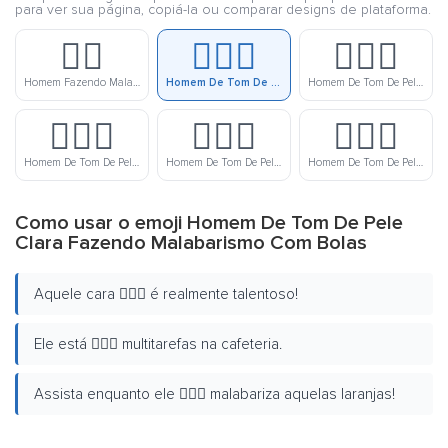
para ver sua página, copiá-la ou comparar designs de plataforma.
🤹‍♂️
🤹🏻‍♂️
🤹🏼‍♂️
Homem Fazendo Malabarismo Com Bolas
Homem De Tom De Pele Clara Fazendo Malabarismo Com Bolas
Homem De Tom De Pele Meio Clara Fazendo Malabarismo Com Bolas
🤹🏽‍♂️
🤹🏾‍♂️
🤹🏿‍♂️
Homem De Tom De Pele Médio Fazendo Malabarismo Com Bolas
Homem De Tom De Pele Meio Escura Fazendo Malabarismo Com Bolas
Homem De Tom De Pele Escura Fazendo Malabarismo Com Bolas
Como usar o emoji Homem De Tom De Pele
Clara Fazendo Malabarismo Com Bolas
Aquele cara 🤹🏻‍♂️ é realmente talentoso!
Ele está 🤹🏻‍♂️ multitarefas na cafeteria.
Assista enquanto ele 🤹🏻‍♂️ malabariza aquelas laranjas!