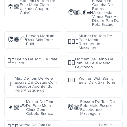
Homem De Tom De
Pessoa Em
Pele Meio Clara
Cadeira De
👲🏼
Usando Chapéu
Rodas
🧑🏿‍🦼‍➡️
Chinês
Motorizada
Virada Para A
Direita: Tom De
Pele Escuro
Person-Medium-
Mulher De Tom De
🧑🏾‍🦲
Dark-Skin-Tone-
Pele Médio
💆🏽‍♀️
Bald
Recebendo
Massagem
Orelha De Tom De Pele
Homem De Terno De
👂🏻
🕴🏽
Clara
Tom De Pele Médio
Levitando
Mão De Tom De Pele
Women With Bunny
👯🏿‍♀️
Escura De Costas Com
Ears: Dark Skin Tone
👈🏿
Indicador Apontando
Para A Esquerda
Mulher De Tom
Pessoa De Tom De
De Pele Meio
Pele Meio Escura
👩🏼‍🦳
💆🏾
Clara Com
Recebendo
Cabelo Branco
Massagem
Sereia De Tom De
People
🧜🏼‍♀️