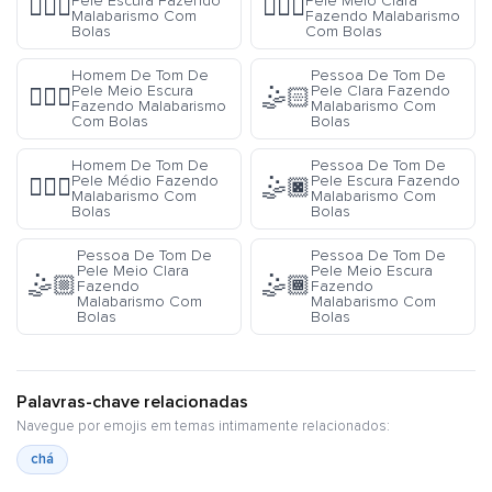
Pele Escura Fazendo
Pele Meio Clara
🤹🏿‍♂️
🤹🏼‍♂️
Malabarismo Com
Fazendo Malabarismo
Bolas
Com Bolas
Homem De Tom De
Pessoa De Tom De
Pele Meio Escura
Pele Clara Fazendo
🤹🏾‍♂️
🤹🏻
Fazendo Malabarismo
Malabarismo Com
Com Bolas
Bolas
Homem De Tom De
Pessoa De Tom De
Pele Médio Fazendo
Pele Escura Fazendo
🤹🏽‍♂️
🤹🏿
Malabarismo Com
Malabarismo Com
Bolas
Bolas
Pessoa De Tom De
Pessoa De Tom De
Pele Meio Clara
Pele Meio Escura
🤹🏼
🤹🏾
Fazendo
Fazendo
Malabarismo Com
Malabarismo Com
Bolas
Bolas
Palavras-chave relacionadas
Navegue por emojis em temas intimamente relacionados:
chá