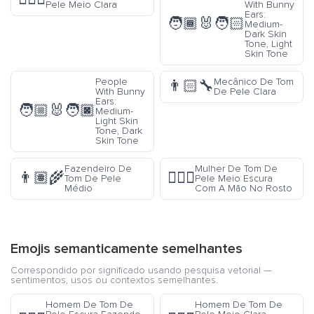
Pele Meio Clara
With Bunny
Ears:
🧑🏾‍🐰‍🧑🏻
Medium-
Dark Skin
Tone, Light
Skin Tone
People
Mecânico De Tom
👨🏻‍🔧
With Bunny
De Pele Clara
Ears:
🧑🏼‍🐰‍🧑🏿
Medium-
Light Skin
Tone, Dark
Skin Tone
Fazendeiro De
Mulher De Tom De
👨🏽‍🌾
🤦🏾‍♀️
Tom De Pele
Pele Meio Escura
Médio
Com A Mão No Rosto
Emojis semanticamente semelhantes
Correspondido por significado usando pesquisa vetorial —
sentimentos, usos ou contextos semelhantes.
Homem De Tom De
Homem De Tom De