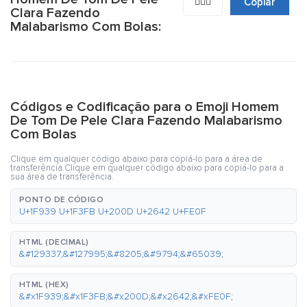
🤹🏻‍♂️
Copiar
Clara Fazendo
Malabarismo Com Bolas:
Códigos e Codificação para o Emoji Homem
De Tom De Pele Clara Fazendo Malabarismo
Com Bolas
Clique em qualquer código abaixo para copiá-lo para a área de
transferência.Clique em qualquer código abaixo para copiá-lo para a
sua área de transferência.
PONTO DE CÓDIGO
U+1F939 U+1F3FB U+200D U+2642 U+FE0F
HTML (DECIMAL)
&#129337;&#127995;&#8205;&#9794;&#65039;
HTML (HEX)
&#x1F939;&#x1F3FB;&#x200D;&#x2642;&#xFE0F;