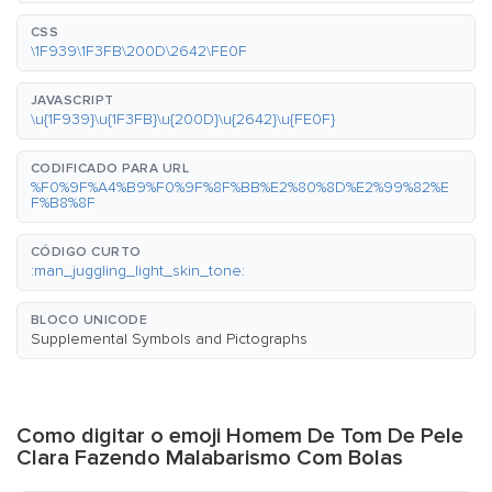
CSS
\1F939\1F3FB\200D\2642\FE0F
JAVASCRIPT
\u{1F939}\u{1F3FB}\u{200D}\u{2642}\u{FE0F}
CODIFICADO PARA URL
%F0%9F%A4%B9%F0%9F%8F%BB%E2%80%8D%E2%99%82%E
F%B8%8F
CÓDIGO CURTO
:man_juggling_light_skin_tone:
BLOCO UNICODE
Supplemental Symbols and Pictographs
Como digitar o emoji Homem De Tom De Pele
Clara Fazendo Malabarismo Com Bolas