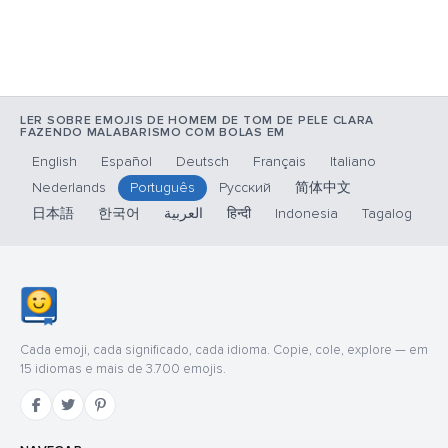
LER SOBRE EMOJIS DE HOMEM DE TOM DE PELE CLARA
FAZENDO MALABARISMO COM BOLAS EM
English
Español
Deutsch
Français
Italiano
Nederlands
Português
Русский
简体中文
日本語
한국어
العربية
हिन्दी
Indonesia
Tagalog
Cada emoji, cada significado, cada idioma. Copie, cole, explore — em
15 idiomas e mais de 3.700 emojis.