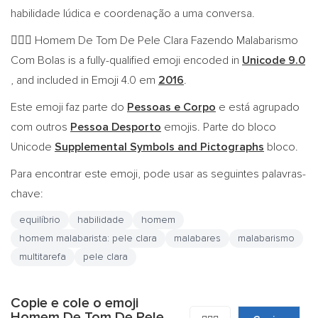
habilidade lúdica e coordenação a uma conversa.
Homem De Tom De Pele Clara Fazendo Malabarismo
🤹🏻‍♂️
Com Bolas is a fully-qualified emoji encoded in
Unicode 9.0
, and included in Emoji 4.0 em
2016
.
Este emoji faz parte do
Pessoas e Corpo
e está agrupado
com outros
Pessoa Desporto
emojis. Parte do bloco
Unicode
Supplemental Symbols and Pictographs
bloco.
Para encontrar este emoji, pode usar as seguintes palavras-
chave:
equilíbrio
habilidade
homem
homem malabarista: pele clara
malabares
malabarismo
multitarefa
pele clara
Copie e cole o emoji
Homem De Tom De Pele