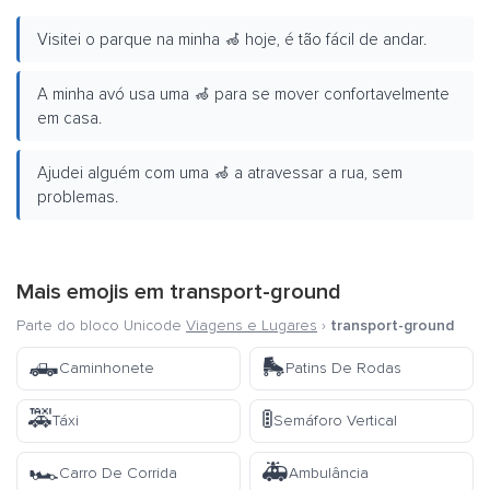
Visitei o parque na minha 🦽 hoje, é tão fácil de andar.
A minha avó usa uma 🦽 para se mover confortavelmente
em casa.
Ajudei alguém com uma 🦽 a atravessar a rua, sem
problemas.
Mais emojis em
transport-ground
Parte do bloco Unicode
Viagens e Lugares
›
transport-ground
🛻
🛼
Caminhonete
Patins De Rodas
🚕
🚦
Táxi
Semáforo Vertical
🏎️
🚑
Carro De Corrida
Ambulância