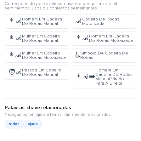
Correspondido por significado usando pesquisa vetorial —
sentimentos, usos ou contextos semelhantes.
Homem Em Cadeira
Cadeira De Rodas
👨‍🦽
🦼
De Rodas Manual
Motorizada
Mulher Em Cadeira
Homem Em Cadeira
👩‍🦽
👨‍🦼
De Rodas Manual
De Rodas Motorizada
Mulher Em Cadeira
Símbolo De Cadeira De
👩‍🦼
♿
De Rodas Motorizada
Rodas
Pessoa Em Cadeira
Homem Em
🧑‍🦽
De Rodas Manual
Cadeira De Rodas
👨‍🦽‍➡️
Manual Virado
Para A Direita
Palavras-chave relacionadas
Navegue por emojis em temas intimamente relacionados:
rodas
ajuda