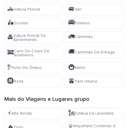
🚓
🚐
Viatura Policial
Van
🛵
🚎
Scooter
Trólebus
🚛
Viatura Policial Se
🚔
Caminhão
Aproximando
🚚
Carro Do Corpo De
🚒
Caminhão De Entrega
Bombeiros
🚏
🚇
Ponto De Ônibus
Metro
🛞
🚈
Roda
Trem Urbano
Mais do
Viagens e Lugares
grupo
⚡
🗽
Alta Tensão
Estátua Da Liberdade
🔥
Ampulheta Contando O
⏳
Fogo