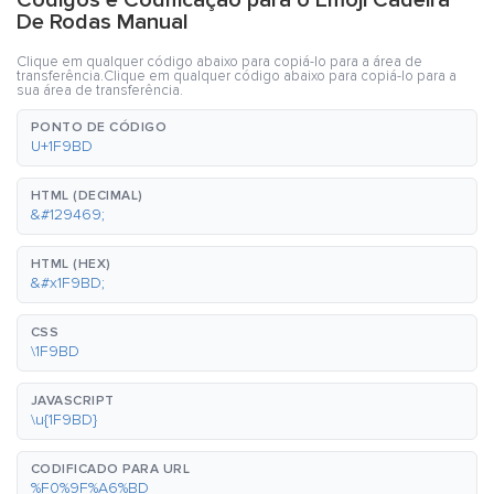
Códigos e Codificação para o Emoji Cadeira
De Rodas Manual
Clique em qualquer código abaixo para copiá-lo para a área de
transferência.Clique em qualquer código abaixo para copiá-lo para a
sua área de transferência.
PONTO DE CÓDIGO
U+1F9BD
HTML (DECIMAL)
&#129469;
HTML (HEX)
&#x1F9BD;
CSS
\1F9BD
JAVASCRIPT
\u{1F9BD}
CODIFICADO PARA URL
%F0%9F%A6%BD