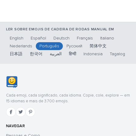
LER SOBRE EMOJIS DE CADEIRA DE RODAS MANUAL EM
English
Español
Deutsch
Français
Italiano
Nederlands
Português
Русский
简体中文
日本語
한국어
العربية
हिन्दी
Indonesia
Tagalog
Cada emoji, cada significado, cada idioma. Copie, cole, explore — em
15 idiomas e mais de 3.700 emojis.
NAVEGAR
Pessoas e Corpo