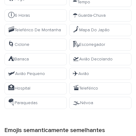
Tempo
🕕
☂️
6 Horas
Guarda-Chuva
🚠
🗾
Teleférico De Montanha
Mapa Do Japão
🌀
🛝
Ciclone
Escorregador
⛺
🛫
Barraca
Avião Decolando
🛩️
✈️
Avião Pequeno
Avião
🏥
🚡
Hospital
Teleférico
🪂
🌫️
Paraquedas
Névoa
Emojis semanticamente semelhantes