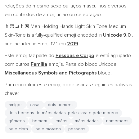
relações do mesmo sexo ou laços masculinos diversos
em contextos de amor, união ou celebração.
Men-Holding-Hands-Light-Skin-Tone-Medium-
👨🏻‍🤝‍👨🏽
Skin-Tone is a fully-qualified emoji encoded in
Unicode 9.0
,
and included in Emoji 12.1 em
2019
.
Este emoji faz parte do
Pessoas e Corpo
e está agrupado
com outros
Família
emojis. Parte do bloco Unicode
Miscellaneous Symbols and Pictographs
bloco.
Para encontrar este emoji, pode usar as seguintes palavras-
chave:
amigos
casal
dois homens
dois homens de mãos dadas: pele clara e pele morena
gêmeos
homem
irmãos
mãos dadas
namorados
pele clara
pele morena
pessoas