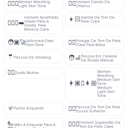
Women Wrestling:
Homem Dando De
🤼🏻‍♀️
🤷‍♂️
Light Skin Tone
Ombros
Homem Ajoelhado
Garota De Tom De
👧🏻
Virado Para A
Pele Clara
🧎🏼‍♂️‍➡️
Direita: Pele
Morena Clara
Astronaut-Dark-
Polegar De Tom De Pele
🧑🏿‍🚀
👎🏻
Skin-Tone
Clara Para Baixo
🤵
Pessoa Em Cadeira
🧑‍🦽
Pessoa De Smoking
De Rodas Manual
🧟‍♀️
Women
Zumbi Mulher
Wrestling:
Medium Skin
👩🏽‍🫯‍👩🏼
Tone,
Medium-
Light Skin
Tone
🤛
Pessoa De Tom De Pele
🏄🏿
Punho Esquerdo
Escura Surfando
🫷
Homem Supervilão De
🦹🏻‍♂️
Mão A Empurrar Para A
Tom De Pele Clara