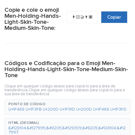
Copie e cole o emoji
Men-Holding-Hands-
👨🏻‍🤝‍👨🏽
Copiar
Light-Skin-Tone-
Medium-Skin-Tone:
Códigos e Codificação para o Emoji Men-
Holding-Hands-Light-Skin-Tone-Medium-Skin-
Tone
Clique em qualquer código abaixo para copiá-lo para a área de
transferência.Clique em qualquer código abaixo para copiá-lo para a
sua área de transferência.
PONTO DE CÓDIGO
U+1F468 U+1F3FB U+200D U+1F91D U+200D U+1F468 U+1F3FD
HTML (DECIMAL)
&#128104;&#127995;&#8205;&#129309;&#8205;&#128104;&#12
7997;