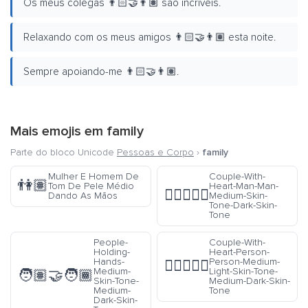
Os meus colegas 👨🏻‍🤝‍👨🏽 são incríveis.
Relaxando com os meus amigos 👨🏻‍🤝‍👨🏽 esta noite.
Sempre apoiando-me 👨🏻‍🤝‍👨🏽.
Mais emojis em
family
Parte do bloco Unicode
Pessoas e Corpo
›
family
Mulher E Homem De
Couple-With-
👫🏽
Tom De Pele Médio
Heart-Man-Man-
👨🏽‍❤️‍👨🏿
Dando As Mãos
Medium-Skin-
Tone-Dark-Skin-
Tone
People-
Couple-With-
Holding-
Heart-Person-
Hands-
Person-Medium-
🧑🏼‍❤️‍🧑🏾
Medium-
Light-Skin-Tone-
🧑🏽‍🤝‍🧑🏾
Skin-Tone-
Medium-Dark-Skin-
Medium-
Tone
Dark-Skin-