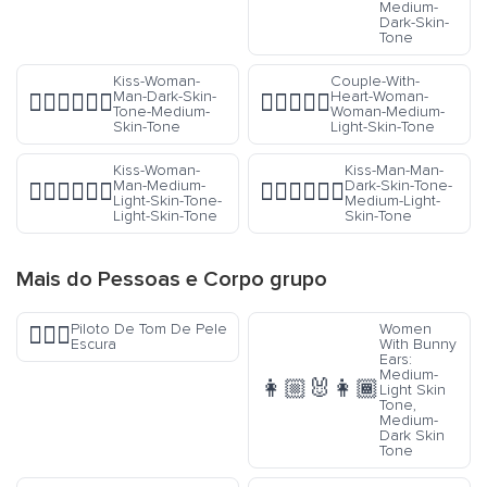
Medium-
Dark-Skin-
Tone
Kiss-Woman-
Couple-With-
Man-Dark-Skin-
Heart-Woman-
👩🏿‍❤️‍💋‍👨🏽
👩🏼‍❤️‍👩🏼
Tone-Medium-
Woman-Medium-
Skin-Tone
Light-Skin-Tone
Kiss-Woman-
Kiss-Man-Man-
Man-Medium-
Dark-Skin-Tone-
👩🏼‍❤️‍💋‍👨🏻
👨🏿‍❤️‍💋‍👨🏼
Light-Skin-Tone-
Medium-Light-
Light-Skin-Tone
Skin-Tone
Mais do
Pessoas e Corpo
grupo
Piloto De Tom De Pele
Women
👨🏿‍✈️
Escura
With Bunny
Ears:
Medium-
👩🏼‍🐰‍👩🏾
Light Skin
Tone,
Medium-
Dark Skin
Tone