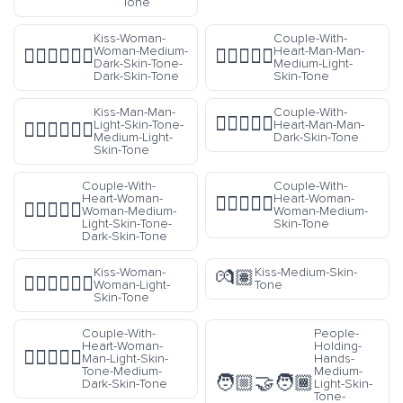
Tone
Kiss-Woman-
Couple-With-
Woman-Medium-
Heart-Man-Man-
👩🏾‍❤️‍💋‍👩🏿
👨🏼‍❤️‍👨🏼
Dark-Skin-Tone-
Medium-Light-
Dark-Skin-Tone
Skin-Tone
Kiss-Man-Man-
Couple-With-
👨🏿‍❤️‍👨🏿
Light-Skin-Tone-
Heart-Man-Man-
👨🏻‍❤️‍💋‍👨🏼
Medium-Light-
Dark-Skin-Tone
Skin-Tone
Couple-With-
Couple-With-
Heart-Woman-
Heart-Woman-
👩🏽‍❤️‍👩🏽
👩🏼‍❤️‍👩🏿
Woman-Medium-
Woman-Medium-
Light-Skin-Tone-
Skin-Tone
Dark-Skin-Tone
Kiss-Woman-
Kiss-Medium-Skin-
💏🏽
👩🏻‍❤️‍💋‍👩🏻
Woman-Light-
Tone
Skin-Tone
Couple-With-
People-
Heart-Woman-
Holding-
👩🏻‍❤️‍👨🏾
Man-Light-Skin-
Hands-
Tone-Medium-
Medium-
🧑🏼‍🤝‍🧑🏾
Dark-Skin-Tone
Light-Skin-
Tone-