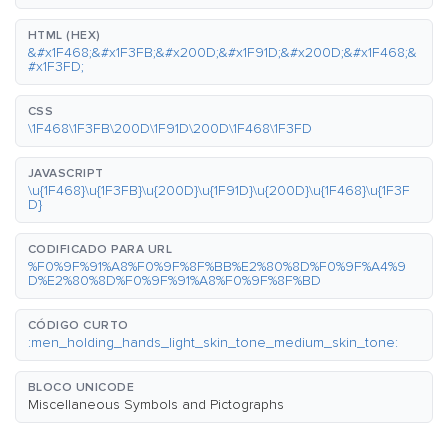
HTML (HEX)
&#x1F468;&#x1F3FB;&#x200D;&#x1F91D;&#x200D;&#x1F468;&
#x1F3FD;
CSS
\1F468\1F3FB\200D\1F91D\200D\1F468\1F3FD
JAVASCRIPT
\u{1F468}\u{1F3FB}\u{200D}\u{1F91D}\u{200D}\u{1F468}\u{1F3F
D}
CODIFICADO PARA URL
%F0%9F%91%A8%F0%9F%8F%BB%E2%80%8D%F0%9F%A4%9
D%E2%80%8D%F0%9F%91%A8%F0%9F%8F%BD
CÓDIGO CURTO
:men_holding_hands_light_skin_tone_medium_skin_tone:
BLOCO UNICODE
Miscellaneous Symbols and Pictographs