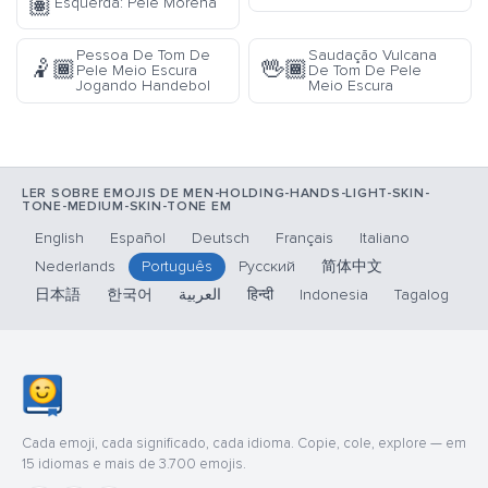
🏽
Esquerda: Pele Morena
Pessoa De Tom De
Saudação Vulcana
🤾🏾
🖖🏾
Pele Meio Escura
De Tom De Pele
Jogando Handebol
Meio Escura
LER SOBRE EMOJIS DE MEN-HOLDING-HANDS-LIGHT-SKIN-
TONE-MEDIUM-SKIN-TONE EM
English
Español
Deutsch
Français
Italiano
Nederlands
Português
Русский
简体中文
日本語
한국어
العربية
हिन्दी
Indonesia
Tagalog
Cada emoji, cada significado, cada idioma. Copie, cole, explore — em
15 idiomas e mais de 3.700 emojis.