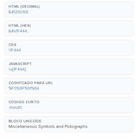
HTML (DECIMAL)
&#128068;
HTML (HEX)
&#x1F444;
CSS
\1F444
JAVASCRIPT
\u{1F444}
CODIFICADO PARA URL
%F0%9F%91%84
CÓDIGO CURTO
:mouth:
BLOCO UNICODE
Miscellaneous Symbols and Pictographs