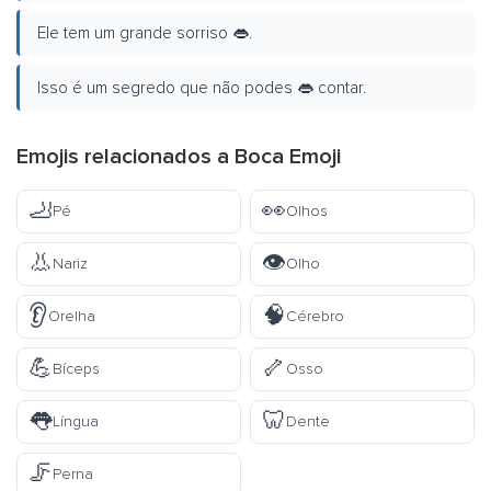
Ele tem um grande sorriso 👄.
Isso é um segredo que não podes 👄 contar.
Emojis relacionados a Boca Emoji
🦶
👀
Pé
Olhos
👃
👁️
Nariz
Olho
👂
🧠
Orelha
Cérebro
💪
🦴
Bíceps
Osso
👅
🦷
Língua
Dente
🦵
Perna