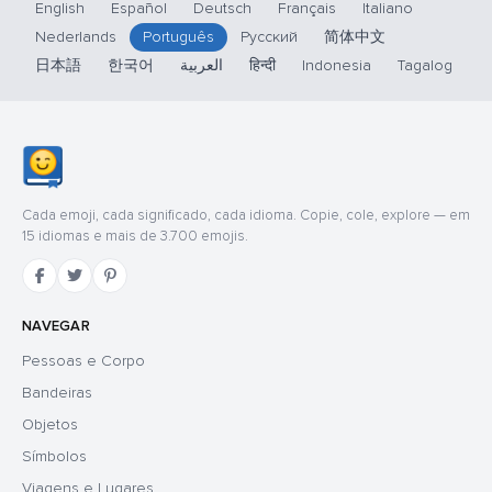
English
Español
Deutsch
Français
Italiano
Nederlands
Português
Русский
简体中文
日本語
한국어
العربية
हिन्दी
Indonesia
Tagalog
Cada emoji, cada significado, cada idioma. Copie, cole, explore — em
15 idiomas e mais de 3.700 emojis.
NAVEGAR
Pessoas e Corpo
Bandeiras
Objetos
Símbolos
Viagens e Lugares