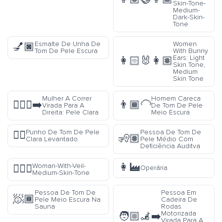
Skin-Tone-
Medium-
Dark-Skin-
Tone
Esmalte De Unha De
Women
💅🏿
Tom De Pele Escura
With Bunny
Ears: Light
👩🏻‍🐰‍👩🏽
Skin Tone,
Medium
Skin Tone
Mulher A Correr
Homem Careca
🏃🏻‍♀️‍➡️
👨🏾‍🦲
Virada Para A
De Tom De Pele
Direita: Pele Clara
Meio Escura
Punho De Tom De Pele
Pessoa De Tom De
✊🏻
🧏🏽
Clara Levantado
Pele Médio Com
Deficiência Auditva
👩‍🏭
Woman-With-Veil-
👰🏽‍♀️
Operária
Medium-Skin-Tone
Pessoa De Tom De
Pessoa Em
🧖🏾
Pele Meio Escura Na
Cadeira De
Sauna
Rodas
Motorizada
🧑🏼‍🦼‍➡️
Virada Para A