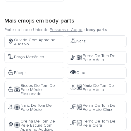
Mais emojis em
body-parts
Parte do bloco Unicode
Pessoas e Corpo
›
body-parts
👃
Ouvido Com Aparelho
🦻
Nariz
Auditivo
🦾
Perna De Tom De
🦵🏽
Braço Mecânico
Pele Médio
💪
👁️
Bíceps
Olho
Bíceps De Tom De
Nariz De Tom De
👃🏽
💪🏽
Pele Médio
Pele Médio
Flexionado
Nariz De Tom De
Perna De Tom De
👃🏾
🦵🏼
Pele Médio
Pele Meio Clara
Orelha De Tom De
Perna De Tom De
🦵🏻
🦻🏿
Pele Escura Com
Pele Clara
Aparelho Auditivo