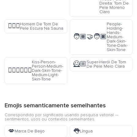
Direita: Tom De
Pele Moreno
Claro
Homem De Tom De
People-
🧖🏿‍♂️
Pele Escura Na Sauna
Holding-
Hands-
🧑🏾‍🤝‍🧑🏿
Medium-
Dark-Skin-
Tone-Dark-
Skin-Tone
Kiss-Person-
Super-Herói De Tom
🦸🏼
Person-Medium-
De Pele Meio Clara
🧑🏾‍❤️‍💋‍🧑🏼
Dark-Skin-Tone-
Medium-Light-
Skin-Tone
Emojis semanticamente semelhantes
Correspondido por significado usando pesquisa vetorial —
sentimentos, usos ou contextos semelhantes.
💋
👅
Marca De Beijo
Língua