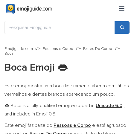
☰
Emojiguide.com
Pessoas e Corpo
Partes Do Corpo
Boca
Boca Emoji
👄
Este emoji mostra uma boca ligeiramente aberta com lábios
vermelhos e dentes brancos aparecendo um pouco.
Boca is a fully-qualified emoji encoded in
Unicode 6.0
,
👄
and included in Emoji 0.6.
Este emoji faz parte do
Pessoas e Corpo
e está agrupado
com outros
Partes Do Corpo
emojis. Parte do bloco