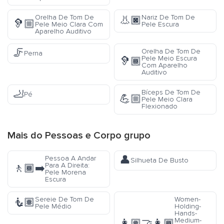
Orelha De Tom De
Nariz De Tom De
👃🏿
🦻🏼
Pele Meio Clara Com
Pele Escura
Aparelho Auditivo
🦵
Orelha De Tom De
Perna
Pele Meio Escura
🦻🏾
Com Aparelho
Auditivo
🦶
Bíceps De Tom De
Pé
💪🏼
Pele Meio Clara
Flexionado
Mais do
Pessoas e Corpo
grupo
👤
Pessoa A Andar
Silhueta De Busto
Para A Direita:
🚶🏾‍➡️
Pele Morena
Escura
Sereie De Tom De
Women-
🧜🏽
Pele Médio
Holding-
Hands-
Medium-
👩🏽‍🤝‍👩🏾