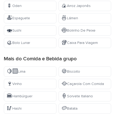
🍢
🍙
Oden
Arroz Japonês
🍝
🍜
Espaguete
Lámen
🍣
🍥
Sushi
Bolinho De Peixe
🥮
🥡
Bolo Lunar
Caixa Para Viagem
Mais do
Comida e Bebida
grupo
🍋‍🟩
🍪
Lima
Biscoito
🍷
🥘
Vinho
Caçarola Com Comida
🍔
🍦
Hambúrguer
Sorvete Italiano
🥢
🥔
Hashi
Batata