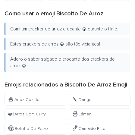
Como usar o emoji Biscoito De Arroz
Comi um cracker de arroz crocante 🍘 durante o filme.
Estes crackers de arroz 🍘 são tão viciantes!
Adoro o sabor salgado e crocante dos crackers de
arroz 🍘.
Emojis relacionados a Biscoito De Arroz Emoji
🍚
🍡
Arroz Cozido
Dango
🍛
🍜
Arroz Com Curry
Lámen
🍥
🍤
Bolinho De Peixe
Camarão Frito