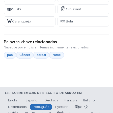
🍣
🥐
Sushi
Croissant
🦀
🍬
Caranguejo
Bala
Palavras-chave relacionadas
Navegue por emojis em temas intimamente relacionados:
pão
Câncer
cereal
fome
LER SOBRE EMOJIS DE BISCOITO DE ARROZ EM
English
Español
Deutsch
Français
Italiano
Nederlands
Português
Русский
简体中文