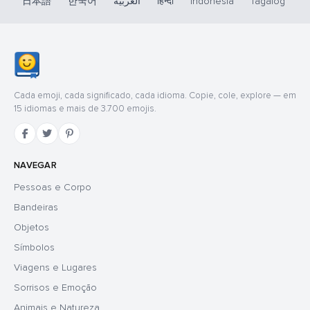
日本語
한국어
العربية
हिन्दी
Indonesia
Tagalog
Cada emoji, cada significado, cada idioma. Copie, cole, explore — em
15 idiomas e mais de 3.700 emojis.
NAVEGAR
Pessoas e Corpo
Bandeiras
Objetos
Símbolos
Viagens e Lugares
Sorrisos e Emoção
Animais e Natureza