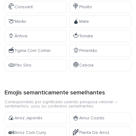
🥐
🍭
Croissant
Pirulito
🍈
🧉
Melão
Mate
🏺
🍅
Ânfora
Tomate
🥣
🫑
Tigela Com Colher
Pimentão
🫓
🧅
Pão Sírio
Cebola
Emojis semanticamente semelhantes
Correspondido por significado usando pesquisa vetorial —
sentimentos, usos ou contextos semelhantes.
🍙
🍚
Arroz Japonês
Arroz Cozido
🍛
🌾
Arroz Com Curry
Planta De Arroz