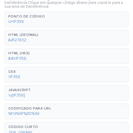
transferência.Clique em qualquer código abaixo para copiá-lo para a
sua área de transferência.
PONTO DE CÓDIGO
U+1F358
HTML (DECIMAL)
&#127832;
HTML (HEX)
&#x1F358;
CSS
\1F358
JAVASCRIPT
\u{1F358}
CODIFICADO PARA URL
%F0%9F%8D%98
CÓDIGO CURTO
:rice_cracker: