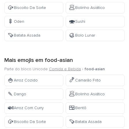
🥠
🥟
Biscoito Da Sorte
Bolinho Asiático
🍢
🍣
Oden
Sushi
🍠
🥮
Batata Assada
Bolo Lunar
Mais emojis em
food-asian
Parte do bloco Unicode
Comida e Bebida
›
food-asian
🍚
🍤
Arroz Cozido
Camarão Frito
🍡
🥟
Dango
Bolinho Asiático
🍛
🍱
Arroz Com Curry
Bentô
🥠
🍠
Biscoito Da Sorte
Batata Assada