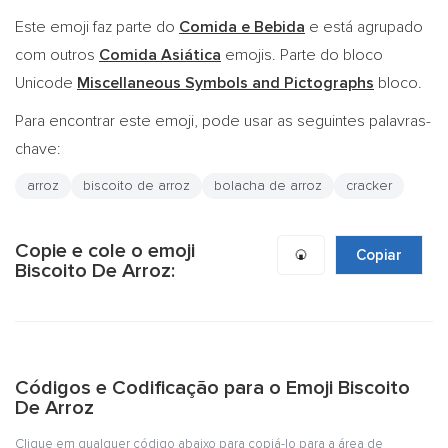
Este emoji faz parte do
Comida e Bebida
e está agrupado
com outros
Comida Asiática
emojis. Parte do bloco
Unicode
Miscellaneous Symbols and Pictographs
bloco.
Para encontrar este emoji, pode usar as seguintes palavras-
chave:
arroz
biscoito de arroz
bolacha de arroz
cracker
Copie e cole o emoji
🍘
Copiar
Biscoito De Arroz:
Códigos e Codificação para o Emoji Biscoito
De Arroz
Clique em qualquer código abaixo para copiá-lo para a área de