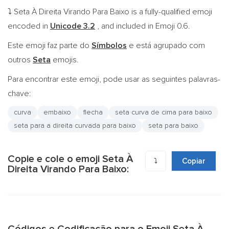
Seta À Direita Virando Para Baixo is a fully-qualified emoji
⤵️
encoded in
Unicode 3.2
, and included in Emoji 0.6.
Este emoji faz parte do
Símbolos
e está agrupado com
outros
Seta
emojis.
Para encontrar este emoji, pode usar as seguintes palavras-
chave:
curva
embaixo
flecha
seta curva de cima para baixo
seta para a direita curvada para baixo
seta para baixo
Copie e cole o emoji Seta À
⤵️
Copiar
Direita Virando Para Baixo: