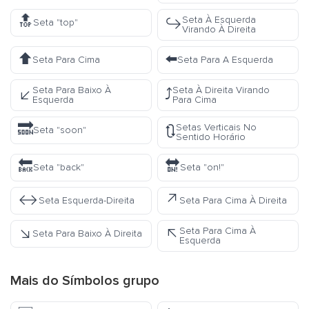
🔝
Seta À Esquerda
↪️
Seta "top"
Virando À Direita
⬆️
⬅️
Seta Para Cima
Seta Para A Esquerda
Seta Para Baixo À
Seta À Direita Virando
↙️
⤴️
Esquerda
Para Cima
🔜
Setas Verticais No
🔃
Seta "soon"
Sentido Horário
🔙
🔛
Seta "back"
Seta "on!"
↔️
↗️
Seta Esquerda-Direita
Seta Para Cima À Direita
↘️
Seta Para Cima À
↖️
Seta Para Baixo À Direita
Esquerda
Mais do
Símbolos
grupo