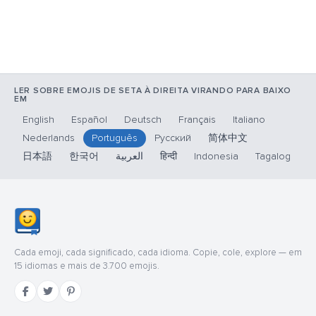
LER SOBRE EMOJIS DE SETA À DIREITA VIRANDO PARA BAIXO
EM
English
Español
Deutsch
Français
Italiano
Nederlands
Português
Русский
简体中文
日本語
한국어
العربية
हिन्दी
Indonesia
Tagalog
Cada emoji, cada significado, cada idioma. Copie, cole, explore — em
15 idiomas e mais de 3.700 emojis.