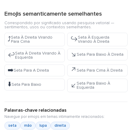
Emojis semanticamente semelhantes
Correspondido por significado usando pesquisa vetorial —
sentimentos, usos ou contextos semelhantes.
Seta À Direita Virando
Seta À Esquerda
⤴️
↪️
Para Cima
Virando À Direita
↘️
Seta À Direita Virando À
↩️
Seta Para Baixo À Direita
Esquerda
➡️
↗️
Seta Para A Direita
Seta Para Cima À Direita
⬇️
Seta Para Baixo À
↙️
Seta Para Baixo
Esquerda
Palavras-chave relacionadas
Navegue por emojis em temas intimamente relacionados:
seta
mão
lupa
direita