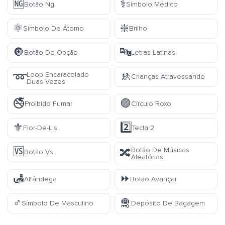
🆖
⚕️
Botão Ng
Símbolo Médico
⚛️
❇️
Símbolo De Átomo
Brilho
🔘
🔤
Botão De Opção
Letras Latinas
🚸
Loop Encaracolado
➿
Crianças Atravessando
Duas Vezes
🚭
🟣
Proibido Fumar
Círculo Roxo
⚜️
2️⃣
Flor-De-Lis
Tecla 2
🆚
Botão De Músicas
🔀
Botão Vs
Aleatórias
🛃
⏩
Alfândega
Botão Avançar
♂️
🛅
Símbolo De Masculino
Depósito De Bagagem