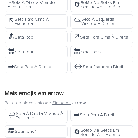
Seta À Direita Virando
Botão De Setas Em
⤴️
🔄
Para Cima
Sentido Anti-Horário
Seta Para Cima À
Seta À Esquerda
↖️
↪️
Esquerda
Virando À Direita
🔝
↗️
Seta "top"
Seta Para Cima À Direita
🔛
🔙
Seta "on!"
Seta "back"
➡️
↔️
Seta Para A Direita
Seta Esquerda-Direita
Mais emojis em
arrow
Parte do bloco Unicode
Símbolos
›
arrow
➡️
Seta À Direita Virando À
↩️
Seta Para A Direita
Esquerda
🔚
Botão De Setas Em
🔄
Seta "end"
Sentido Anti-Horário