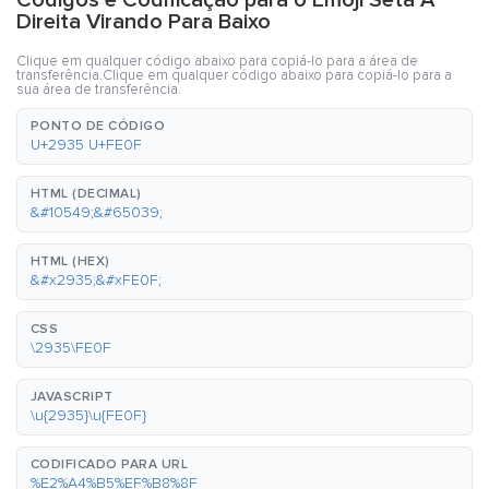
Códigos e Codificação para o Emoji Seta À
Direita Virando Para Baixo
Clique em qualquer código abaixo para copiá-lo para a área de
transferência.Clique em qualquer código abaixo para copiá-lo para a
sua área de transferência.
PONTO DE CÓDIGO
U+2935 U+FE0F
HTML (DECIMAL)
&#10549;&#65039;
HTML (HEX)
&#x2935;&#xFE0F;
CSS
\2935\FE0F
JAVASCRIPT
\u{2935}\u{FE0F}
CODIFICADO PARA URL
%E2%A4%B5%EF%B8%8F