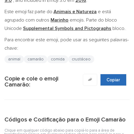
9.0
, and included in Emoji 3.0 em
2016
.
Este emoji faz parte do
Animais e Natureza
e está
agrupado com outros
Marinho
emojis. Parte do bloco
Unicode
Supplemental Symbols and Pictographs
bloco.
Para encontrar este emoji, pode usar as seguintes palavras-
chave:
animal
camarão
comida
crustáceo
Copie e cole o emoji
🦐
Copiar
Camarão:
Códigos e Codificação para o Emoji Camarão
Clique em qualquer código abaixo para copiá-lo para a área de