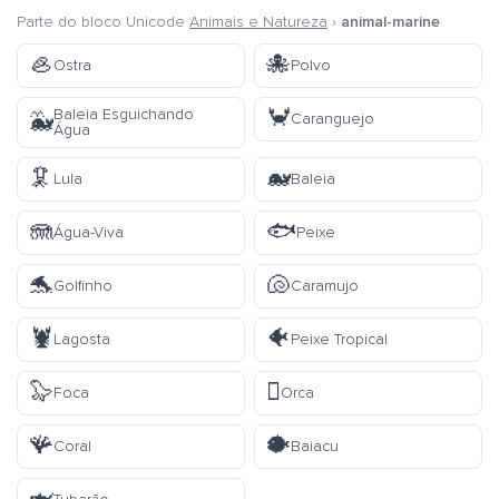
Parte do bloco Unicode
Animais e Natureza
›
animal-marine
🦪
🐙
Ostra
Polvo
🦀
Baleia Esguichando
🐳
Caranguejo
Água
🦑
🐋
Lula
Baleia
🪼
🐟
Água-Viva
Peixe
🐬
🐚
Golfinho
Caramujo
🦞
🐠
Lagosta
Peixe Tropical
🦭
🫍
Foca
Orca
🪸
🐡
Coral
Baiacu