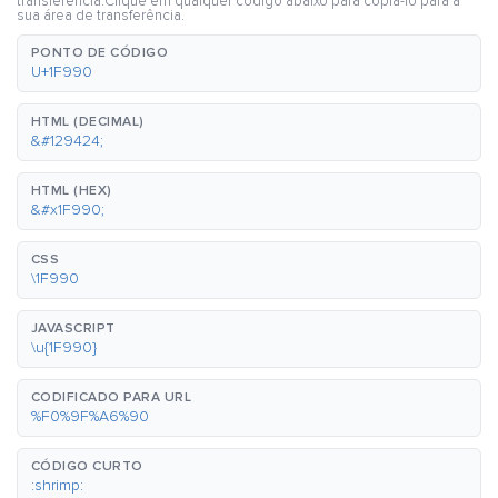
transferência.Clique em qualquer código abaixo para copiá-lo para a
sua área de transferência.
PONTO DE CÓDIGO
U+1F990
HTML (DECIMAL)
&#129424;
HTML (HEX)
&#x1F990;
CSS
\1F990
JAVASCRIPT
\u{1F990}
CODIFICADO PARA URL
%F0%9F%A6%90
CÓDIGO CURTO
:shrimp: