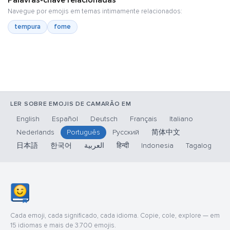
Palavras-chave relacionadas
Navegue por emojis em temas intimamente relacionados:
tempura
fome
LER SOBRE EMOJIS DE CAMARÃO EM
English
Español
Deutsch
Français
Italiano
Nederlands
Português
Русский
简体中文
日本語
한국어
العربية
हिन्दी
Indonesia
Tagalog
Cada emoji, cada significado, cada idioma. Copie, cole, explore — em
15 idiomas e mais de 3.700 emojis.