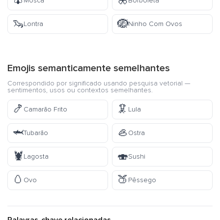
🪰
🦋
Mosca
Borboleta
🦦
🪺
Lontra
Ninho Com Ovos
Emojis semanticamente semelhantes
Correspondido por significado usando pesquisa vetorial —
sentimentos, usos ou contextos semelhantes.
🍤
🦑
Camarão Frito
Lula
🦈
🦪
Tubarão
Ostra
🦞
🍣
Lagosta
Sushi
🥚
🍑
Ovo
Pêssego