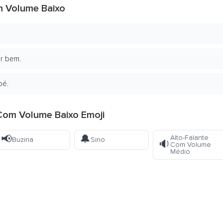
m Volume Baixo
r bem.
bé.
 Com Volume Baixo Emoji
📢
🔔
Alto-Falante
Buzina
Sino
🔉
Com Volume
Médio