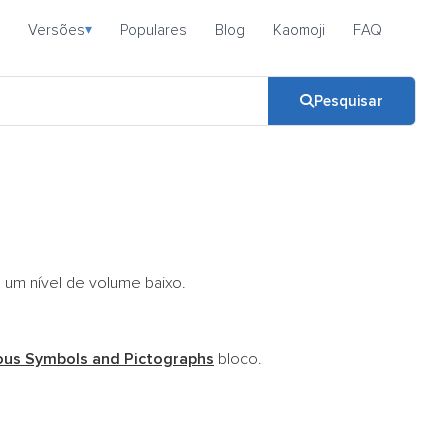
Versões
Populares
Blog
Kaomoji
FAQ
▾
Pesquisar
a um nível de volume baixo.
ous Symbols and Pictographs
bloco.