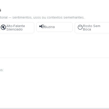
s
torial — sentimentos, usos ou contextos semelhantes.
📢
Alto-Falante
Rosto Sem
🔇
😶
Buzina
Silenciado
Boca
os: