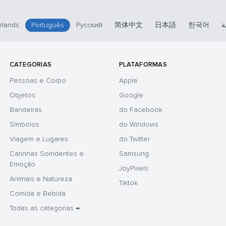
rlands
Português
Русский
简体中文
日本語
한국어
ة
CATEGORIAS
PLATAFORMAS
Pessoas e Corpo
Apple
Objetos
Google
Bandeiras
do Facebook
Símbolos
do Windows
Viagem e Lugares
do Twitter
Carinhas Sorridentes e
Samsung
Emoção
JoyPixels
Animais e Natureza
Tiktok
Comida e Bebida
Todas as categorias →