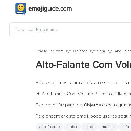
Emojiguide.com
Objetos
Som
Alto-Fal
Alto-Falante Com Vo
Este emoji mostra um alto-falante sem ondas ra
Alto-Falante Com Volume Baixo is a fully-qu
🔈
Este emoji faz parte do
Objetos
e está agrupa
Para encontrar este emoji, pode usar as segui
alto-falante
baixo
mudo
música
silên