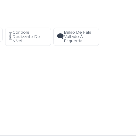
Controle
Balão De Fala
🎚️
🗨️
Deslizante De
Voltado À
Nível
Esquerda