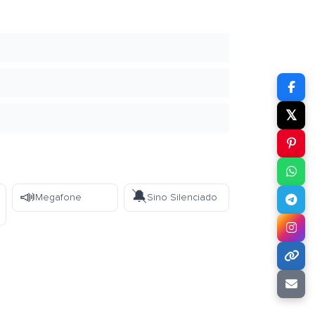
𝕏
📣
🔕
Megafone
Sino Silenciado