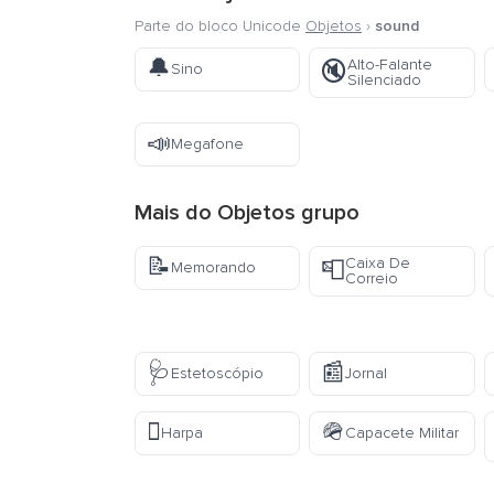
Parte do bloco Unicode
Objetos
›
sound
🔔
Alto-Falante
🔇
Sino
Silenciado
📣
Megafone
Mais do
Objetos
grupo
📝
Caixa De
📮
Memorando
Correio
🩺
📰
Estetoscópio
Jornal
🪉
🪖
Harpa
Capacete Militar