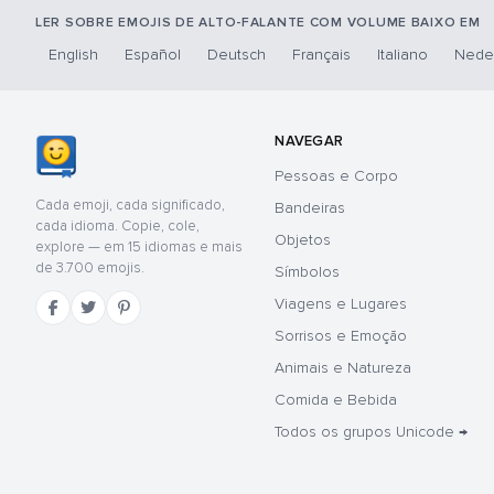
LER SOBRE EMOJIS DE ALTO-FALANTE COM VOLUME BAIXO EM
English
Español
Deutsch
Français
Italiano
Nede
NAVEGAR
Pessoas e Corpo
Cada emoji, cada significado,
Bandeiras
cada idioma. Copie, cole,
Objetos
explore — em 15 idiomas e mais
de 3.700 emojis.
Símbolos
Viagens e Lugares
Sorrisos e Emoção
Animais e Natureza
Comida e Bebida
Todos os grupos Unicode →