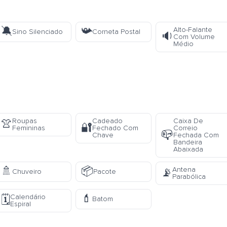
🔕
📯
Alto-Falante
Sino Silenciado
Corneta Postal
🔉
Com Volume
Médio
Roupas
Cadeado
Caixa De
👚
🔐
Femininas
Fechado Com
Correio
📪
Chave
Fechada Com
Bandeira
Abaixada
🚿
📦
Antena
📡
Chuveiro
Pacote
Parabólica
💄
Calendário
🗓️
Batom
Espiral