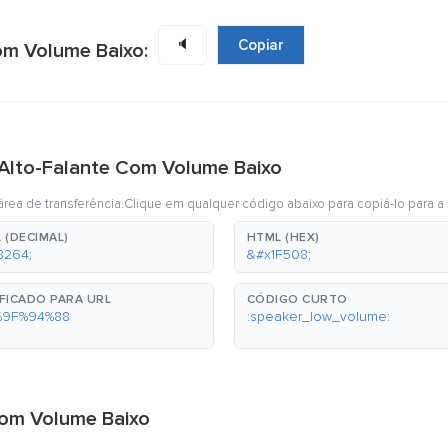
🔈
Copiar
om Volume Baixo:
 Alto-Falante Com Volume Baixo
rea de transferência.Clique em qualquer código abaixo para copiá-lo para a 
 (DECIMAL)
HTML (HEX)
8264;
&#x1F508;
FICADO PARA URL
CÓDIGO CURTO
%9F%94%88
:speaker_low_volume:
Com Volume Baixo