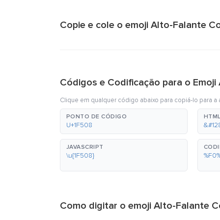
Copie e cole o emoji Alto-Falante C
Códigos e Codificação para o Emoji
Clique em qualquer código abaixo para copiá-lo para a á
PONTO DE CÓDIGO
HTML
U+1F508
&#12
JAVASCRIPT
CODI
\u{1F508}
%F0
Como digitar o emoji Alto-Falante 