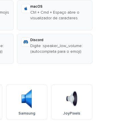
macOS
emojis
Ctrl + Cmd + Espaço abre o
visualizador de caracteres
Discord
e:
Digite :speaker_low_volume:
i)
(autocompleta para o emoji)
Samsung
JoyPixels