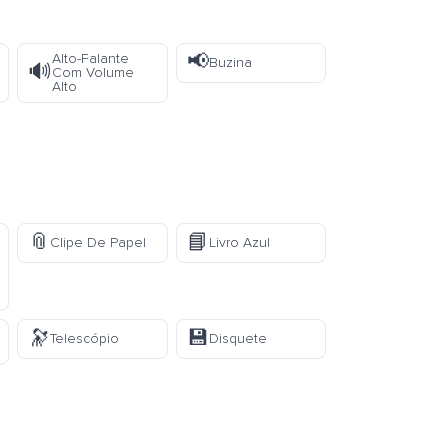
📢
Alto-Falante
Buzina
🔊
Com Volume
Alto
📎
📘
Clipe De Papel
Livro Azul
🔭
💾
Telescópio
Disquete