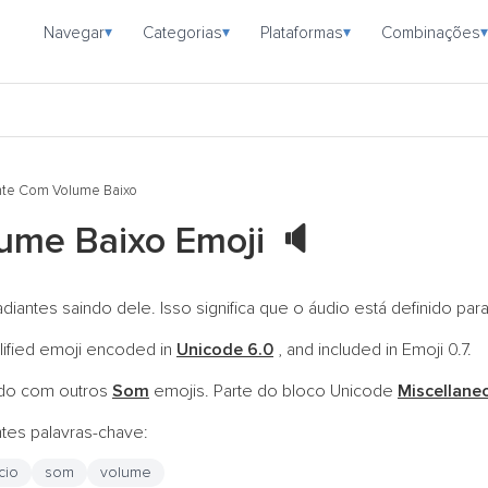
Navegar
Categorias
Plataformas
Combinações
▾
▾
▾
▾
ante Com Volume Baixo
lume Baixo Emoji
🔈
diantes saindo dele. Isso significa que o áudio está definido par
alified emoji encoded in
Unicode 6.0
, and included in Emoji 0.7.
do com outros
Som
emojis. Parte do bloco Unicode
Miscellane
ntes palavras-chave:
cio
som
volume