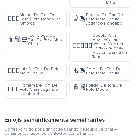
Mãos
Mulher De Tom De
Pessoa De Tom De
🤷🏻‍♀️
🤾🏾
Pele Clara Dando De
Pele Meio Escura
Ombros
Jogando Handebol
Tecnólogo De
Couple-With-
👨🏼‍💻
Tom De Pele Meio
Heart-Woman-
Clara
Woman-Medium-
👩🏼‍❤️‍👩🏾
Light-Skin-Tone-
Medium-Dark-Skin-
Tone
Juiz De Tom De Pele
Sereie De Tom De
👨🏾‍⚖️
🧜🏾
Meio Escura
Pele Meio Escura
Homem De Tom De
Policial De Tom De
👮🏽
🤾🏻‍♂️
Pele Clara Jogando
Pele Médio
Handebol
Emojis semanticamente semelhantes
Correspondido por significado usando pesquisa vetorial —
sentimentos, usos ou contextos semelhantes.