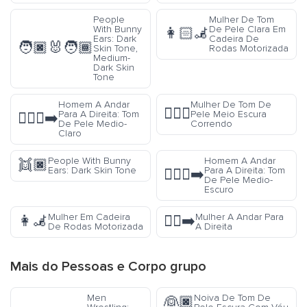
People
Mulher De Tom
With Bunny
De Pele Clara Em
👩🏻‍🦼
Ears: Dark
Cadeira De
🧑🏿‍🐰‍🧑🏾
Skin Tone,
Rodas Motorizada
Medium-
Dark Skin
Tone
Homem A Andar
Mulher De Tom De
🏃🏾‍♀️
Para A Direita: Tom
Pele Meio Escura
🚶🏼‍♂️‍➡️
De Pele Medio-
Correndo
Claro
People With Bunny
Homem A Andar
👯🏿
Ears: Dark Skin Tone
Para A Direita: Tom
🚶🏾‍♂️‍➡️
De Pele Medio-
Escuro
Mulher Em Cadeira
Mulher A Andar Para
👩‍🦼
🚶‍♀️‍➡️
De Rodas Motorizada
A Direita
Mais do
Pessoas e Corpo
grupo
Men
Noiva De Tom De
👰🏿