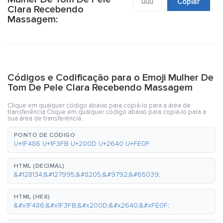
💆🏻‍♀️
Copiar
Clara Recebendo
Massagem:
Códigos e Codificação para o Emoji Mulher De
Tom De Pele Clara Recebendo Massagem
Clique em qualquer código abaixo para copiá-lo para a área de
transferência.Clique em qualquer código abaixo para copiá-lo para a
sua área de transferência.
PONTO DE CÓDIGO
U+1F486 U+1F3FB U+200D U+2640 U+FE0F
HTML (DECIMAL)
&#128134;&#127995;&#8205;&#9792;&#65039;
HTML (HEX)
&#x1F486;&#x1F3FB;&#x200D;&#x2640;&#xFE0F;