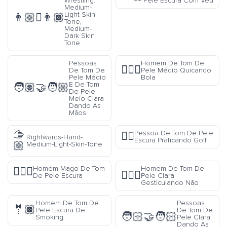
Wrestling:
Pele Escura Com Véu
Medium-
Light Skin
👨🏼‍🫯‍👨🏾
Tone,
Medium-
Dark Skin
Tone
Pessoas
Homem De Tom De
⛹🏽‍♂️
De Tom De
Pele Médio Quicando
Pele Médio
Bola
E De Tom
🧑🏽‍🤝‍🧑🏼
De Pele
Meio Clara
Dando As
Mãos
🫱
Pessoa De Tom De Pele
🏌🏿
Rightwards-Hand-
Escura Praticando Golf
🏼
Medium-Light-Skin-Tone
Homem Mago De Tom
Homem De Tom De
🧙🏿‍♂️
🙅🏻‍♂️
De Pele Escura
Pele Clara
Gesticulando Não
Homem De Tom De
Pessoas
🤵🏿
Pele Escura De
De Tom De
🧑🏻‍🤝‍🧑🏻
Smoking
Pele Clara
Dando As