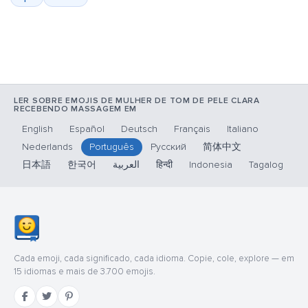
LER SOBRE EMOJIS DE MULHER DE TOM DE PELE CLARA
RECEBENDO MASSAGEM EM
English
Español
Deutsch
Français
Italiano
Nederlands
Português
Русский
简体中文
日本語
한국어
العربية
हिन्दी
Indonesia
Tagalog
Cada emoji, cada significado, cada idioma. Copie, cole, explore — em
15 idiomas e mais de 3.700 emojis.