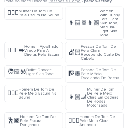
Parte do bloco Unicode
Pessoas e Corpo
›
person-activity
Mulher De Tom De
Women
🧖🏿‍♀️
Pele Escura Na Sauna
With Bunny
Ears: Light
👩🏻‍🐰‍👩🏼
Skin Tone,
Medium-
Light Skin
Tone
Homem Ajoelhado
Pessoa De Tom De
🧎🏿‍♂️‍➡️
Virado Para A
Pele Clara
💇🏻
Direita: Pele Escura
Recebendo Corte De
Cabelo
Ballet Dancer:
Pessoa De Tom De
🧑🏻‍🩰
🧗🏽
Light Skin Tone
Pele Médio
Escalando Em Rocha
Homem De Tom De
Mulher De Tom
🧖🏾‍♂️
Pele Meio Escura Na
De Pele Meio
👩🏼‍🦼
Sauna
Clara Em Cadeira
De Rodas
Motorizada
Homem De Tom De
Homem De Tom De
🕺🏿
🚶🏼‍♂️
Pele Escura
Pele Meio Clara
Dançando
Andando