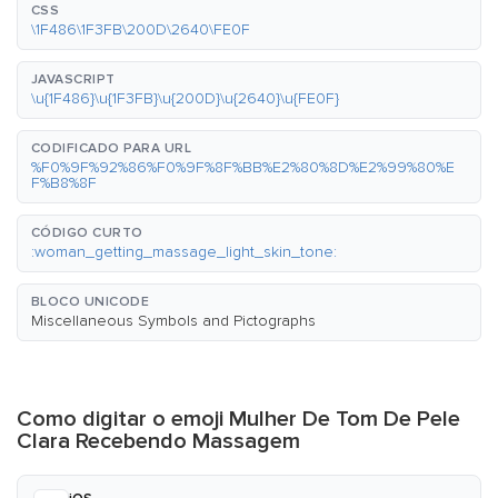
CSS
\1F486\1F3FB\200D\2640\FE0F
JAVASCRIPT
\u{1F486}\u{1F3FB}\u{200D}\u{2640}\u{FE0F}
CODIFICADO PARA URL
%F0%9F%92%86%F0%9F%8F%BB%E2%80%8D%E2%99%80%E
F%B8%8F
CÓDIGO CURTO
:woman_getting_massage_light_skin_tone:
BLOCO UNICODE
Miscellaneous Symbols and Pictographs
Como digitar o emoji Mulher De Tom De Pele
Clara Recebendo Massagem