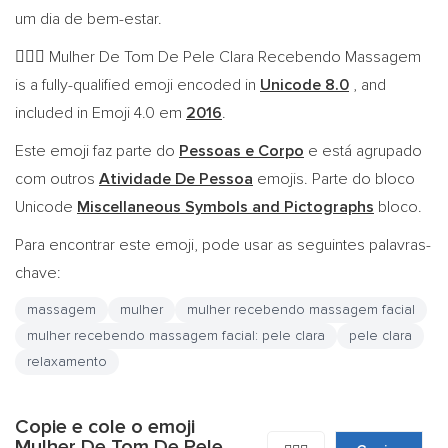
um dia de bem-estar.
Mulher De Tom De Pele Clara Recebendo Massagem
💆🏻‍♀️
is a fully-qualified emoji encoded in
Unicode 8.0
, and
included in Emoji 4.0 em
2016
.
Este emoji faz parte do
Pessoas e Corpo
e está agrupado
com outros
Atividade De Pessoa
emojis. Parte do bloco
Unicode
Miscellaneous Symbols and Pictographs
bloco.
Para encontrar este emoji, pode usar as seguintes palavras-
chave:
massagem
mulher
mulher recebendo massagem facial
mulher recebendo massagem facial: pele clara
pele clara
relaxamento
Copie e cole o emoji
Mulher De Tom De Pele