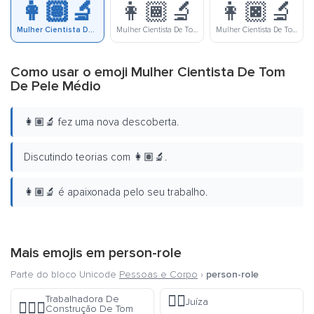
👩🏽‍🔬
👩🏾‍🔬
👩🏿‍🔬
Mulher Cientista De Tom De Pele Médio
Mulher Cientista De Tom De Pele Meio Escura
Mulher Cientista De Tom De Pele Escura
Como usar o emoji Mulher Cientista De Tom
De Pele Médio
👩🏽‍🔬 fez uma nova descoberta.
Discutindo teorias com 👩🏽‍🔬.
👩🏽‍🔬 é apaixonada pelo seu trabalho.
Mais emojis em
person-role
Parte do bloco Unicode
Pessoas e Corpo
›
person-role
👩‍⚖️
Trabalhadora De
Juíza
👷🏾‍♀️
Construção De Tom