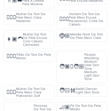
🚶🏽‍➡️
Para A Direita:
Pele Escura Nadando
Pele Morena
Mulher De Tom De
Homem De Tom De
🏊🏼‍♀️
Pele Meio Clara
Pele Meio Escura
💇🏾‍♂️
Nadando
Recebendo Corte De
Cabelo
Mulher De Tom
Mamãe Noel De Tom
🤶🏼
De Pele Escura
De Pele Meio Clara
👩🏿‍🦱
Com Cabelo
Cacheado
Tritão De Tom De Pele
People
🧜🏽‍♂️
Médio
Wrestling:
Medium-
Dark Skin
🧑🏾‍🫯‍🧑🏼
Tone,
Medium-
Light Skin
Tone
Mulher De Tom De
Ballet Dancer:
🧑🏻‍🩰
🏌🏼‍♀️
Pele Meio Clara
Light Skin Tone
Praticando Golf
Pessoas
Pé De Tom De Pele
🦶🏽
De Tom De
Médio