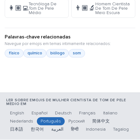
Tecnóloga De
Homem Cientista
👩🏽‍💻
👨🏾‍🔬
Tom De Pele
De Tom De Pele
Médio
Meio Escura
Palavras-chave relacionadas
Navegue por emojis em temas intimamente relacionados:
físico
químico
biólogo
som
LER SOBRE EMOJIS DE MULHER CIENTISTA DE TOM DE PELE
MÉDIO EM
English
Español
Deutsch
Français
Italiano
Nederlands
Português
Русский
简体中文
日本語
한국어
العربية
हिन्दी
Indonesia
Tagalog