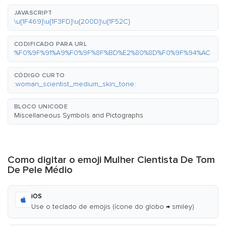
JAVASCRIPT
\u{1F469}\u{1F3FD}\u{200D}\u{1F52C}
CODIFICADO PARA URL
%F0%9F%91%A9%F0%9F%8F%BD%E2%80%8D%F0%9F%94%AC
CÓDIGO CURTO
:woman_scientist_medium_skin_tone:
BLOCO UNICODE
Miscellaneous Symbols and Pictographs
Como digitar o emoji Mulher Cientista De Tom
De Pele Médio
iOS
Use o teclado de emojis (ícone do globo → smiley)