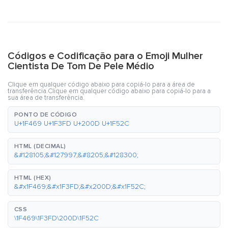
Códigos e Codificação para o Emoji Mulher
Cientista De Tom De Pele Médio
Clique em qualquer código abaixo para copiá-lo para a área de
transferência.Clique em qualquer código abaixo para copiá-lo para a
sua área de transferência.
PONTO DE CÓDIGO
U+1F469 U+1F3FD U+200D U+1F52C
HTML (DECIMAL)
&#128105;&#127997;&#8205;&#128300;
HTML (HEX)
&#x1F469;&#x1F3FD;&#x200D;&#x1F52C;
CSS
\1F469\1F3FD\200D\1F52C