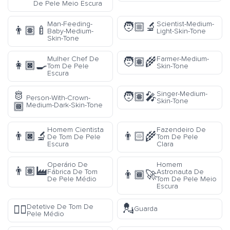
De Pele Meio Escura
Man-Feeding-
Scientist-Medium-
🧑🏼‍🔬
👨🏽‍🍼
Baby-Medium-
Light-Skin-Tone
Skin-Tone
Mulher Chef De
Farmer-Medium-
🧑🏽‍🌾
👩🏿‍🍳
Tom De Pele
Skin-Tone
Escura
🫅
Singer-Medium-
🧑🏽‍🎤
Person-With-Crown-
Skin-Tone
🏾
Medium-Dark-Skin-Tone
Homem Cientista
Fazendeiro De
👨🏿‍🔬
👨🏻‍🌾
De Tom De Pele
Tom De Pele
Escura
Clara
Operário De
Homem
👨🏽‍🏭
Fábrica De Tom
Astronauta De
👨🏾‍🚀
De Pele Médio
Tom De Pele Meio
Escura
💂
Detetive De Tom De
🕵🏽
Guarda
Pele Médio