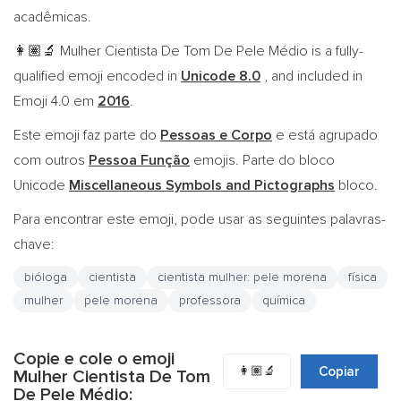
acadêmicas.
Mulher Cientista De Tom De Pele Médio is a fully-
👩🏽‍🔬
qualified emoji encoded in
Unicode 8.0
, and included in
Emoji 4.0 em
2016
.
Este emoji faz parte do
Pessoas e Corpo
e está agrupado
com outros
Pessoa Função
emojis. Parte do bloco
Unicode
Miscellaneous Symbols and Pictographs
bloco.
Para encontrar este emoji, pode usar as seguintes palavras-
chave:
bióloga
cientista
cientista mulher: pele morena
física
mulher
pele morena
professora
química
Copie e cole o emoji
👩🏽‍🔬
Copiar
Mulher Cientista De Tom
De Pele Médio: