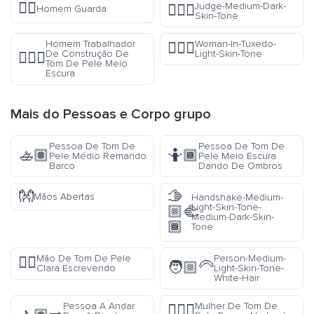
💂‍♂️
Judge-Medium-Dark-
🧑🏾‍⚖️
Homem Guarda
Skin-Tone
Homem Trabalhador
Woman-In-Tuxedo-
🤵🏻‍♀️
De Construção De
Light-Skin-Tone
👷🏾‍♂️
Tom De Pele Meio
Escura
Mais do
Pessoas e Corpo
grupo
Pessoa De Tom De
Pessoa De Tom De
🚣🏽
🤷🏾
Pele Médio Remando
Pele Meio Escura
Barco
Dando De Ombros
👐
🫱
Mãos Abertas
Handshake-Medium-
Light-Skin-Tone-
🏼‍🫲
Medium-Dark-Skin-
🏾
Tone
Mão De Tom De Pele
Person-Medium-
✍🏻
🧑🏼‍🦳
Clara Escrevendo
Light-Skin-Tone-
White-Hair
Pessoa A Andar
Mulher De Tom De
🏊🏿‍♀️