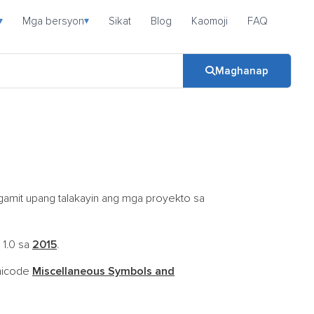
Mga bersyon
Sikat
Blog
Kaomoji
FAQ
▾
▾
Maghanap
agamit upang talakayin ang mga proyekto sa
 1.0 sa
2015
.
nicode
Miscellaneous Symbols and