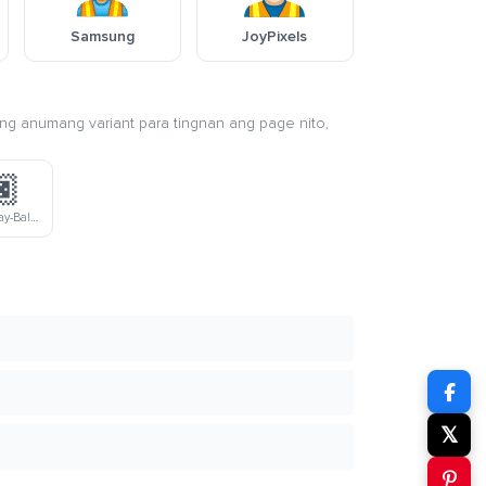
Samsung
JoyPixels
ang anumang variant para tingnan ang page nito,
🏿
Maitim Na Kulay-Balat Na Trabahador
𝕏