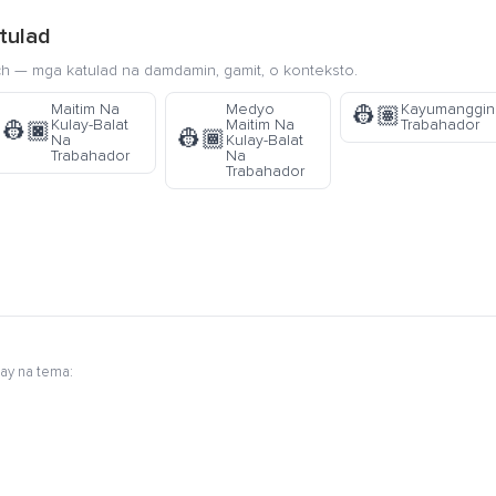
tulad
ch — mga katulad na damdamin, gamit, o konteksto.
Maitim Na
Medyo
Kayumanggin
👷🏽
Kulay-Balat
Maitim Na
Trabahador
👷🏿
👷🏾
Na
Kulay-Balat
Trabahador
Na
Trabahador
ay na tema: