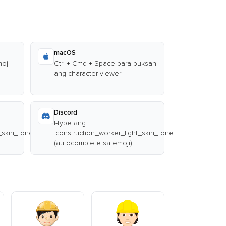
macOS
oji
Ctrl + Cmd + Space para buksan
ang character viewer
Discord
I-type ang
_skin_tone:
:construction_worker_light_skin_tone:
(autocomplete sa emoji)