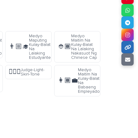
Medyo
Medyo
t
Maputing
Maitim Na
Kulay-Balat
Kulay-Balat
👨🏼‍🎓
👲🏾
Na
Na Lalaking
o
Lalaking
Nakasuot Ng
Estudyante
Chinese Cap
Judge-Light-
Medyo
🧑🏻‍⚖️
Skin-Tone
Maitim Na
Kulay-Balat
👩🏾‍💼
Na
Babaeng
Empleyado