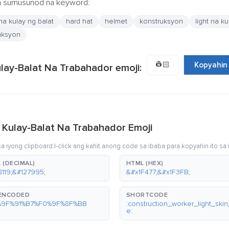
ga sumusunod na keyword:
 na kulay ng balat
hard hat
helmet
konstruksyon
light na ku
uksyon
👷🏻
Kopyahin
lay-Balat Na Trabahador emoji:
 Kulay-Balat Na Trabahador Emoji
 iyong clipboard.I-click ang kahit anong code sa ibaba para kopyahin ito sa 
 (DECIMAL)
HTML (HEX)
8119;&#127995;
&#x1F477;&#x1F3FB;
-ENCODED
SHORTCODE
%9F%91%B7%F0%9F%8F%BB
:construction_worker_light_ski
e: