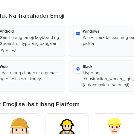
lat Na Trabahador Emoji
Android
Windows
Gamitin ang emoji keyboard ng
Win + . para buksan ang em
Gboard, o i-type ang pangalan
picker
ng emoji
Web
Slack
I-paste ang character o gumamit
I-type ang
ng emoji-picker library
:construction_worker_light
(autocomplete sa emoji)
Emoji sa Iba't Ibang Platform