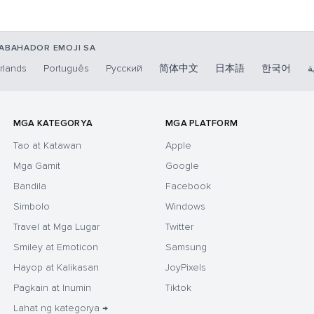
RABAHADOR EMOJI SA
rlands
Português
Русский
简体中文
日本語
한국어
ة
MGA KATEGORYA
MGA PLATFORM
Tao at Katawan
Apple
Mga Gamit
Google
Bandila
Facebook
Simbolo
Windows
Travel at Mga Lugar
Twitter
Smiley at Emoticon
Samsung
Hayop at Kalikasan
JoyPixels
Pagkain at Inumin
Tiktok
Lahat ng kategorya →