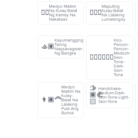
Medyo Maitim
Maputing
Na Kulay-Balat
Kulay-Balat
✋🏾
🏊🏻‍♂️
Ng Kamay Na
Na Lalaking
Nakataas
Lumalangoy
Kayumangging
Kiss-
Taong
Person-
🚣🏽
Nagsasagwan
Person-
Ng Bangka
Medium-
🧑🏽‍❤️‍💋‍🧑🏿
Skin-
Tone-
Dark-
Skin-
Tone
🫱
Medyo
Handshake-
Maitim Na
Medium-Dark-
🏾‍🫲
Kulay-
Skin-Tone-Light-
👨🏾‍🦰
Balat Na
🏻
Skin-Tone
Lalaking
Pula Ang
Buhok