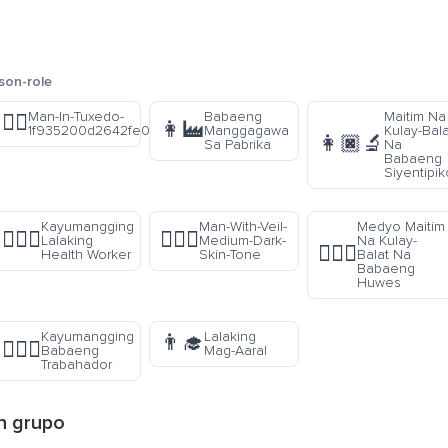
son-role
Man-In-Tuxedo-
Babaeng
Maitim Na
🤵‍♂️
👩‍🏭
1f935200d2642fe0f
Manggagawa
Kulay-Bala
👩🏿‍🔬
Sa Pabrika
Na
Babaeng
Siyentipik
Kayumangging
Man-With-Veil-
Medyo Maitim
👨🏽‍⚕️
👰🏾‍♂️
Lalaking
Medium-Dark-
Na Kulay-
👩🏾‍⚖️
Health Worker
Skin-Tone
Balat Na
Babaeng
Huwes
Kayumangging
Lalaking
👨‍🎓
👷🏽‍♀️
Babaeng
Mag-Aaral
Trabahador
n
grupo