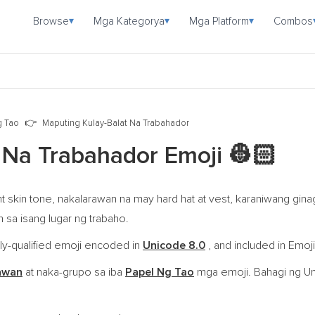
Browse
Mga Kategorya
Mga Platform
Combos
▾
▾
▾
g Tao
Maputing Kulay-Balat Na Trabahador
 Na Trabahador Emoji
👷🏻
 skin tone, nakalarawan na may hard hat at vest, karaniwang gin
sa isang lugar ng trabaho.
lly-qualified emoji encoded in
Unicode 8.0
, and included in Emoji
awan
at naka-grupo sa iba
Papel Ng Tao
mga emoji. Bahagi ng U