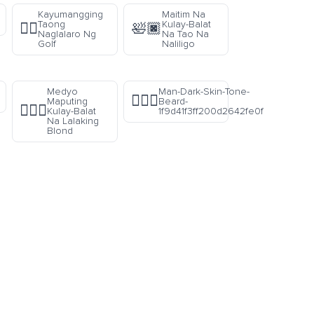
Kayumangging
Maitim Na
Taong
Kulay-Balat
🏌🏽
🛀🏿
Naglalaro Ng
Na Tao Na
Golf
Naliligo
Medyo
Man-Dark-Skin-Tone-
🧔🏿‍♂️
Maputing
Beard-
👱🏼‍♂️
Kulay-Balat
1f9d41f3ff200d2642fe0f
Na Lalaking
Blond