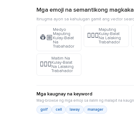
Mga emoji na semantikong magkaka
Itinugma ayon sa kahulugan gamit ang vector sear
Medyo
Maputing
Maputing
Kulay-Balat
👷🏻‍♂️
👷🏼
Kulay-Balat
Na Lalaking
Na
Trabahador
Trabahador
Maitim Na
Kulay-Balat
👷🏿‍♂️
Na Lalaking
Trabahador
Mga kaugnay na keyword
Mag-browse ng mga emoji sa ilalim ng malapit na kaugn
golf
cell
laway
manager