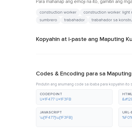
Para mahanap ang emoji na ito, gamitin ang m
construction worker
construction worker: light
sumbrero
trabahador
trabahador sa konstr
Kopyahin at i-paste ang Maputing Ku
Codes & Encoding para sa Maputing
Pindutin ang anumang code sa ibaba para kopyahin ito sa
CODEPOINT
HTML
U+1F477 U+1F3FB
&#12
JAVASCRIPT
URL
\u{1F477}\u{1F3FB}
%F0