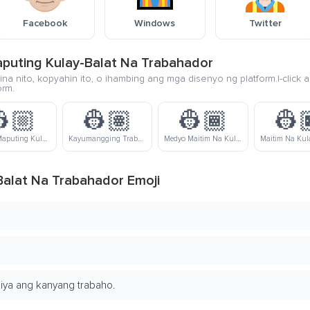
Facebook
Windows
Twitter
aputing Kulay-Balat Na Trabahador
na nito, kopyahin ito, o ihambing ang mga disenyo ng platform.I-click 
orm.
🏼
👷🏽
👷🏾
👷
Medyo Maputing Kulay-Balat Na Trabahador
Kayumangging Trabahador
Medyo Maitim Na Kulay-Balat Na Trabahador
Balat Na Trabahador Emoji
niya ang kanyang trabaho.