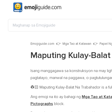
Emojiguide.com
Mga Tao at Katawan
Papel N
Maputing Kulay-Balat
Isang manggagawa sa konstruksyon na may light
pagtatayo, manwal na paggawa, o pagtutulungan 
Maputing Kulay-Balat Na Trabahador is a fu
👷🏻
Ang emoji na ito ay bahagi ng
Mga Tao at Kat
Pictographs
block.