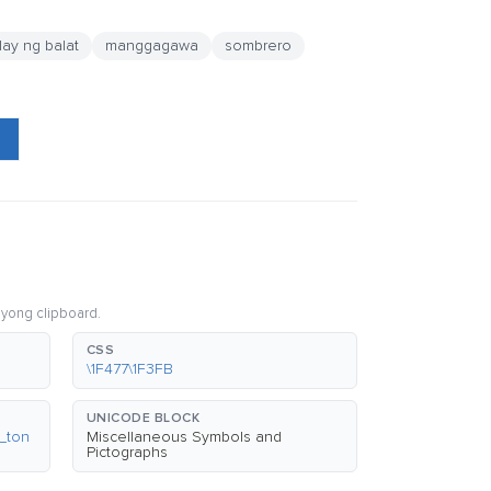
lay ng balat
manggagawa
sombrero
iyong clipboard.
CSS
\1F477\1F3FB
UNICODE BLOCK
n_ton
Miscellaneous Symbols and
Pictographs