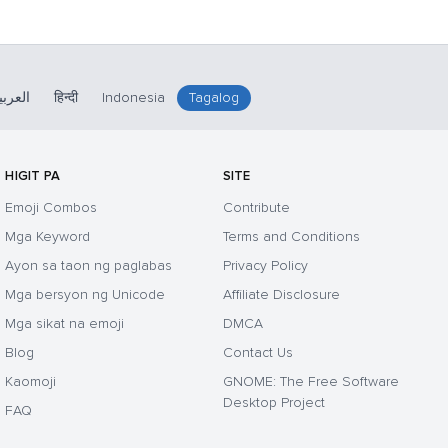
العربي
हिन्दी
Indonesia
Tagalog
HIGIT PA
SITE
Emoji Combos
Contribute
Mga Keyword
Terms and Conditions
Ayon sa taon ng paglabas
Privacy Policy
Mga bersyon ng Unicode
Affiliate Disclosure
Mga sikat na emoji
DMCA
Blog
Contact Us
Kaomoji
GNOME: The Free Software
Desktop Project
FAQ