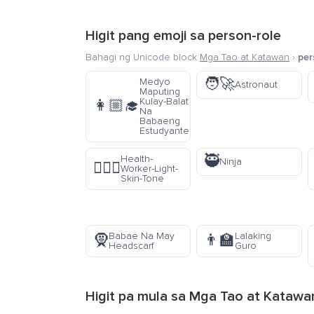
Higit pang emoji sa
person-role
Bahagi ng Unicode block
Mga Tao at Katawan
›
per
🧑‍🚀
Medyo
Astronaut
Maputing
Kulay-Balat
👩🏼‍🎓
Na
Babaeng
Estudyante
🥷
Health-
Ninja
🧑🏻‍⚕️
Worker-Light-
Skin-Tone
Babae Na May
Lalaking
🧕
👨‍🏫
Headscarf
Guro
Higit pa mula sa
Mga Tao at Katawa