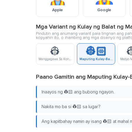
Apple
Google
Mga Variant ng Kulay ng Balat ng M
Pindutin ang anumang variant para tingnan ang pahi
kopyahin ito, o ihambing ang mga disenyo ng platf
👷
👷🏻

Manggagawa Sa Konstruksyon
Maputing Kulay-Balat Na Trabahador
Paano Gamitin ang Maputing Kulay-
Inaayos ng 👷🏻 ang bubong ngayon.
Nakita mo ba si 👷🏻 sa lugar?
Ang kapitbahay namin ay isang 👷🏻 at mahal 