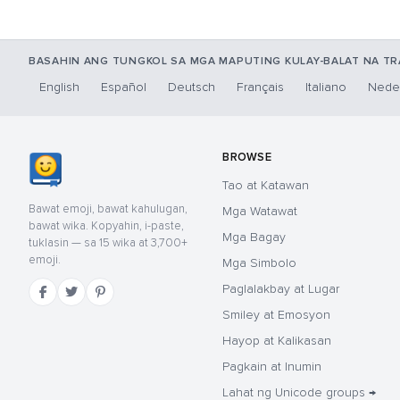
BASAHIN ANG TUNGKOL SA MGA MAPUTING KULAY-BALAT NA T
English
Español
Deutsch
Français
Italiano
Nede
BROWSE
Tao at Katawan
Bawat emoji, bawat kahulugan,
Mga Watawat
bawat wika. Kopyahin, i-paste,
Mga Bagay
tuklasin — sa 15 wika at 3,700+
emoji.
Mga Simbolo
Paglalakbay at Lugar
Smiley at Emosyon
Hayop at Kalikasan
Pagkain at Inumin
Lahat ng Unicode groups →