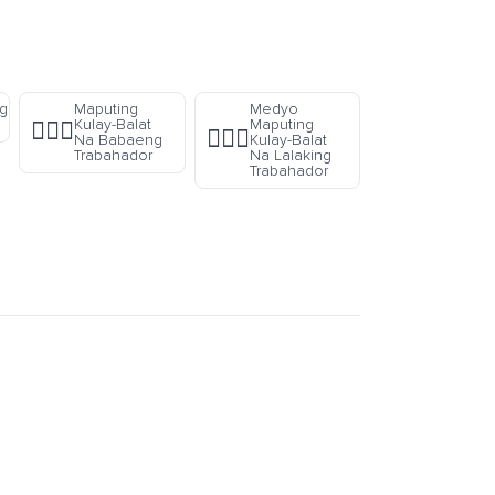
g
Maputing
Medyo
Kulay-Balat
Maputing
👷🏻‍♀️
👷🏼‍♂️
Na Babaeng
Kulay-Balat
Trabahador
Na Lalaking
Trabahador