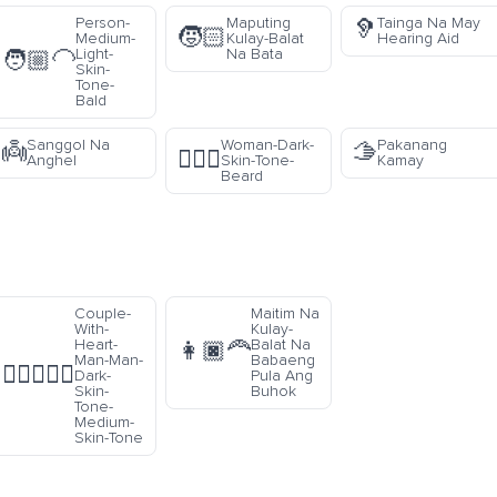
Person-
Maputing
Tainga Na May
🦻
🧒🏻
Medium-
Kulay-Balat
Hearing Aid
Light-
Na Bata
🧑🏼‍🦲
Skin-
Tone-
Bald
Sanggol Na
Woman-Dark-
Pakanang
👼
🫱
🧔🏿‍♀️
Anghel
Skin-Tone-
Kamay
Beard
Couple-
Maitim Na
With-
Kulay-
Heart-
Balat Na
👩🏿‍🦰
Man-Man-
Babaeng
👨🏿‍❤️‍👨🏽
Dark-
Pula Ang
Skin-
Buhok
Tone-
Medium-
Skin-Tone