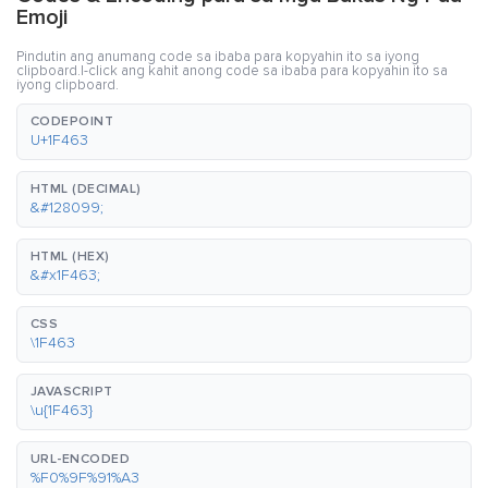
Emoji
Pindutin ang anumang code sa ibaba para kopyahin ito sa iyong
clipboard.I-click ang kahit anong code sa ibaba para kopyahin ito sa
iyong clipboard.
CODEPOINT
U+1F463
HTML (DECIMAL)
&#128099;
HTML (HEX)
&#x1F463;
CSS
\1F463
JAVASCRIPT
\u{1F463}
URL-ENCODED
%F0%9F%91%A3