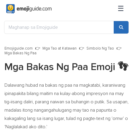
☰
Emojiguide.com
Mga Tao at Katawan
Simbolo Ng Tao
Mga Bakas Ng Paa
Mga Bakas Ng Paa Emoji
👣
Dalawang hubad na bakas ng paa na magkatabi, karaniwang
ipinapakita bilang maitim na kulay-abong impresyon na may
tig-iisang daliri, parang naiwan sa buhangin o putik. Sa usapan,
madalas itong nangangahulugang may tao na papunta o
kakagaling lang sa isang lugar, tulad ng pagte-text ng 'omw' o
'Naglalakad ako dito.'