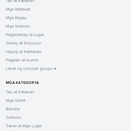
Tao at Katawan
Mga Watawat
Mga Bagay
Mga Simbolo
Paglalakbay at Lugar
Smiley at Emosyon
Hayop at Kalikasan
Pagkain at Inumin
Lahat ng Unicode groups →
MGA KATEGORYA
Tao at Katawan
Mga Gamit
Bandila
Simbolo
Travel at Mga Lugar