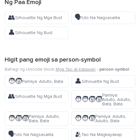
Ng Paa Emoji
👥
🗣️
Silhouette Ng Mga Bust
Ulo Na Nagsasalita
👤
Silhouette Ng Bust
Higit pang emoji sa
person-symbol
Bahagi ng Unicode block
Mga Tao at Katawan
›
person-symbol
🧑‍🧒
👤
Pamilya: Adulto, Bata
Silhouette Ng Bust
👥
Pamilya:
Silhouette Ng Mga Bust
🧑‍🧑‍🧒‍🧒
Adulto, Adulto,
Bata, Bata
Pamilya: Adulto,
Pamilya: Adulto,
🧑‍🧒‍🧒
🧑‍🧑‍🧒
Bata, Bata
Adulto, Bata
🗣️
🫂
Ulo Na Nagsasalita
Tao Na Magkayakap