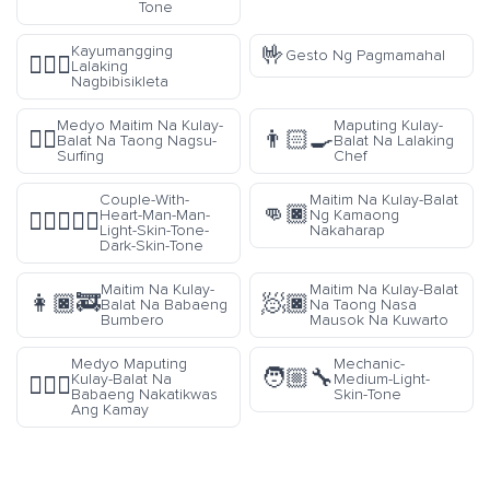
Tone
🤟
Kayumangging
Gesto Ng Pagmamahal
🚴🏽‍♂️
Lalaking
Nagbibisikleta
Medyo Maitim Na Kulay-
Maputing Kulay-
🏄🏾
👨🏻‍🍳
Balat Na Taong Nagsu-
Balat Na Lalaking
Surfing
Chef
Couple-With-
Maitim Na Kulay-Balat
👊🏿
Heart-Man-Man-
Ng Kamaong
👨🏻‍❤️‍👨🏿
Light-Skin-Tone-
Nakaharap
Dark-Skin-Tone
Maitim Na Kulay-
Maitim Na Kulay-Balat
👩🏿‍🚒
🧖🏿
Balat Na Babaeng
Na Taong Nasa
Bumbero
Mausok Na Kuwarto
Medyo Maputing
Mechanic-
🧑🏼‍🔧
Kulay-Balat Na
Medium-Light-
💁🏼‍♀️
Babaeng Nakatikwas
Skin-Tone
Ang Kamay