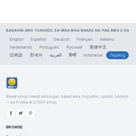
BASAHIN ANG TUNGKOL SA MGA MGA BAKAS NG PAA EMOJI SA
English
Español
Deutsch
Français
Italiano
Nederlands
Português
Русский
简体中文
日本語
한국어
العربية
हिन्दी
Indonesia
Tagalog
Bawat emoji, bawat kahulugan, bawat wika. Kopyahin, i-paste, tuklasin
— sa 15 wika at 3,700+ emoji.
BROWSE