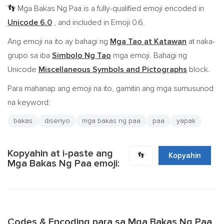
Mga Bakas Ng Paa is a fully-qualified emoji encoded in
👣
Unicode 6.0
, and included in Emoji 0.6.
Ang emoji na ito ay bahagi ng
Mga Tao at Katawan
at naka-
grupo sa iba
Simbolo Ng Tao
mga emoji. Bahagi ng
Unicode
Miscellaneous Symbols and Pictographs
block.
Para mahanap ang emoji na ito, gamitin ang mga sumusunod
na keyword:
bakas
disenyo
mga bakas ng paa
paa
yapak
Kopyahin at i-paste ang
👣
Kopyahin
Mga Bakas Ng Paa emoji:
Codes & Encoding para sa Mga Bakas Ng Paa