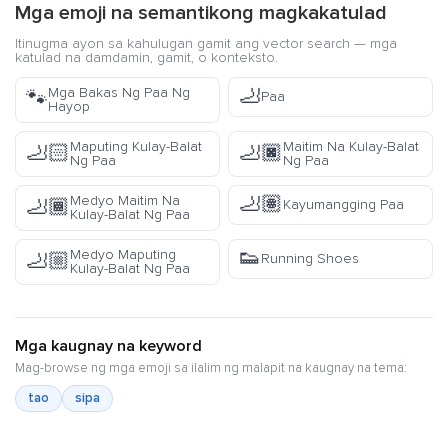
Mga emoji na semantikong magkakatulad
Itinugma ayon sa kahulugan gamit ang vector search — mga
katulad na damdamin, gamit, o konteksto.
🦶
Mga Bakas Ng Paa Ng
🐾
Paa
Hayop
Maputing Kulay-Balat
Maitim Na Kulay-Balat
🦶🏻
🦶🏿
Ng Paa
Ng Paa
🦶🏽
Medyo Maitim Na
🦶🏾
Kayumangging Paa
Kulay-Balat Ng Paa
👟
Medyo Maputing
🦶🏼
Running Shoes
Kulay-Balat Ng Paa
Mga kaugnay na keyword
Mag-browse ng mga emoji sa ilalim ng malapit na kaugnay na tema:
tao
sipa