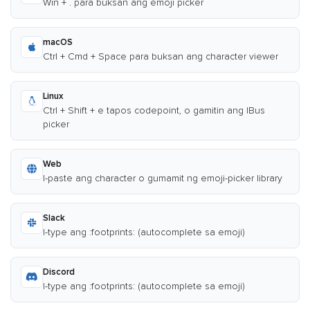
Win + . para buksan ang emoji picker
macOS
Ctrl + Cmd + Space para buksan ang character viewer
Linux
Ctrl + Shift + e tapos codepoint, o gamitin ang IBus
picker
Web
I-paste ang character o gumamit ng emoji-picker library
Slack
I-type ang :footprints: (autocomplete sa emoji)
Discord
I-type ang :footprints: (autocomplete sa emoji)