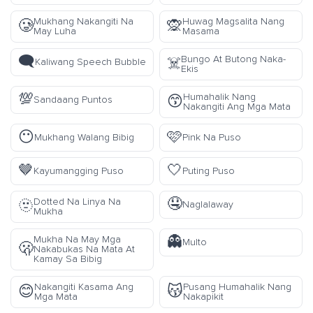
Mukhang Nakangiti Na
Huwag Magsalita Nang
🥲
🙊
May Luha
Masama
🗨️
Bungo At Butong Naka-
☠️
Kaliwang Speech Bubble
Ekis
💯
Humahalik Nang
😙
Sandaang Puntos
Nakangiti Ang Mga Mata
😶
🩷
Mukhang Walang Bibig
Pink Na Puso
🤎
🤍
Kayumangging Puso
Puting Puso
🤤
Dotted Na Linya Na
🫥
Naglalaway
Mukha
👻
Mukha Na May Mga
Multo
🫢
Nakabukas Na Mata At
Kamay Sa Bibig
Nakangiti Kasama Ang
Pusang Humahalik Nang
😊
😽
Mga Mata
Nakapikit