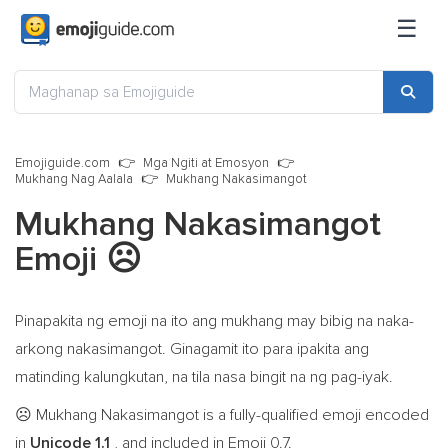
☰
Emojiguide.com
Mga Ngiti at Emosyon
Mukhang Nag Aalala
Mukhang Nakasimangot
Mukhang Nakasimangot
Emoji
☹️
Pinapakita ng emoji na ito ang mukhang may bibig na naka-
arkong nakasimangot. Ginagamit ito para ipakita ang
matinding kalungkutan, na tila nasa bingit na ng pag-iyak.
Mukhang Nakasimangot is a fully-qualified emoji encoded
☹️
in
Unicode 1.1
, and included in Emoji 0.7.