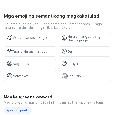
Mga emoji na semantikong magkakatulad
Itinugma ayon sa kahulugan gamit ang vector search — mga
katulad na damdamin, gamit, o konteksto.
🙁
Nakasimangot Nang
😦
Medyo Nakasimangot
Nakanganga
🙍
😠
Taong Nakasimangot
Galit
😧
😢
Nagdurusa
Umiiyak
😨
🤔
Natatakot
Nag-Iisip
Mga kaugnay na keyword
Mag-browse ng mga emoji sa ilalim ng malapit na kaugnay na tema:
iyak
pout