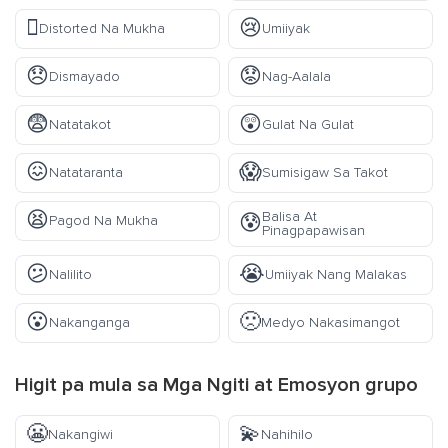
🫪
😢
Distorted Na Mukha
Umiiyak
😞
😟
Dismayado
Nag-Aalala
😨
😲
Natatakot
Gulat Na Gulat
😖
😱
Natataranta
Sumisigaw Sa Takot
😫
Balisa At
😰
Pagod Na Mukha
Pinagpapawisan
😕
😭
Nalilito
Umiiyak Nang Malakas
😮
🙁
Nakanganga
Medyo Nakasimangot
Higit pa mula sa
Mga Ngiti at Emosyon
grupo
😬
💫
Nakangiwi
Nahihilo