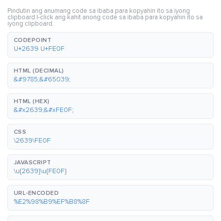
Pindutin ang anumang code sa ibaba para kopyahin ito sa iyong
clipboard.I-click ang kahit anong code sa ibaba para kopyahin ito sa
iyong clipboard.
CODEPOINT
U+2639 U+FE0F
HTML (DECIMAL)
&#9785;&#65039;
HTML (HEX)
&#x2639;&#xFE0F;
CSS
\2639\FE0F
JAVASCRIPT
\u{2639}\u{FE0F}
URL-ENCODED
%E2%98%B9%EF%B8%8F