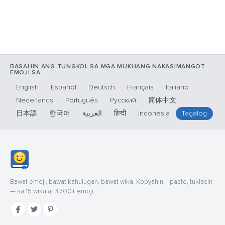
BASAHIN ANG TUNGKOL SA MGA MUKHANG NAKASIMANGOT
EMOJI SA
English
Español
Deutsch
Français
Italiano
Nederlands
Português
Русский
简体中文
日本語
한국어
العربية
हिन्दी
Indonesia
Tagalog
Bawat emoji, bawat kahulugan, bawat wika. Kopyahin, i-paste, tuklasin
— sa 15 wika at 3,700+ emoji.