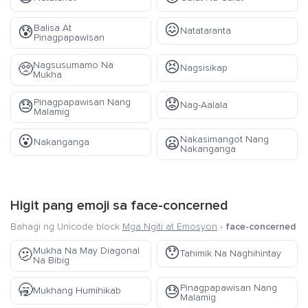
😖
Balisa At
😰
Natataranta
Pinagpapawisan
😣
Nagsusumamo Na
🥺
Nagsisikap
Mukha
😟
Pinagpapawisan Nang
😓
Nag-Aalala
Malamig
😮
Nakasimangot Nang
😦
Nakanganga
Nakanganga
Higit pang emoji sa
face-concerned
Bahagi ng Unicode block
Mga Ngiti at Emosyon
›
face-concerned
😯
Mukha Na May Diagonal
🫤
Tahimik Na Naghihintay
Na Bibig
🥱
Pinagpapawisan Nang
😓
Mukhang Humihikab
Malamig