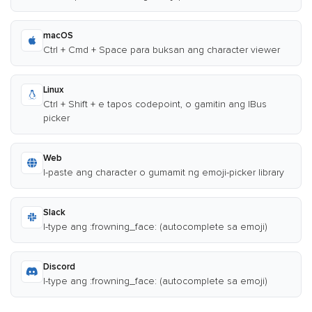
macOS
Ctrl + Cmd + Space para buksan ang character viewer
Linux
Ctrl + Shift + e tapos codepoint, o gamitin ang IBus
picker
Web
I-paste ang character o gumamit ng emoji-picker library
Slack
I-type ang :frowning_face: (autocomplete sa emoji)
Discord
I-type ang :frowning_face: (autocomplete sa emoji)