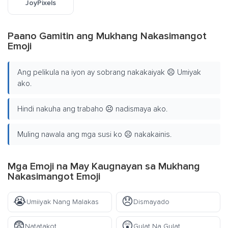
JoyPixels
Paano Gamitin ang Mukhang Nakasimangot
Emoji
Ang pelikula na iyon ay sobrang nakakaiyak ☹️ Umiyak
ako.
Hindi nakuha ang trabaho ☹️ nadismaya ako.
Muling nawala ang mga susi ko ☹️ nakakainis.
Mga Emoji na May Kaugnayan sa Mukhang
Nakasimangot Emoji
😭
😞
Umiiyak Nang Malakas
Dismayado
😨
😲
Natatakot
Gulat Na Gulat