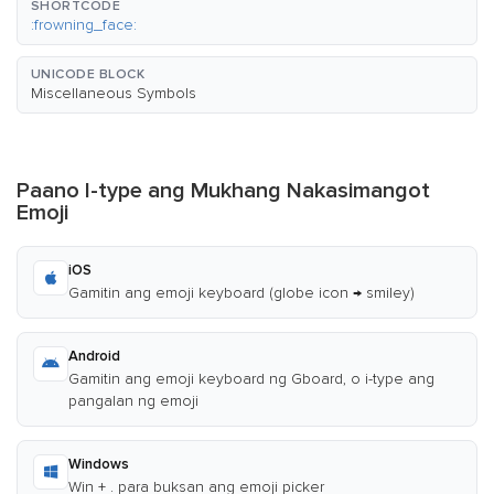
SHORTCODE
:frowning_face:
UNICODE BLOCK
Miscellaneous Symbols
Paano I-type ang Mukhang Nakasimangot
Emoji
iOS
Gamitin ang emoji keyboard (globe icon → smiley)
Android
Gamitin ang emoji keyboard ng Gboard, o i-type ang
pangalan ng emoji
Windows
Win + . para buksan ang emoji picker