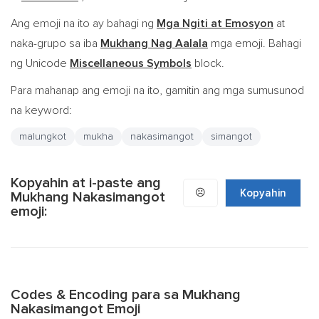
Ang emoji na ito ay bahagi ng
Mga Ngiti at Emosyon
at
naka-grupo sa iba
Mukhang Nag Aalala
mga emoji. Bahagi
ng Unicode
Miscellaneous Symbols
block.
Para mahanap ang emoji na ito, gamitin ang mga sumusunod
na keyword:
malungkot
mukha
nakasimangot
simangot
Kopyahin at i-paste ang
☹️
Kopyahin
Mukhang Nakasimangot
emoji:
Codes & Encoding para sa Mukhang
Nakasimangot Emoji