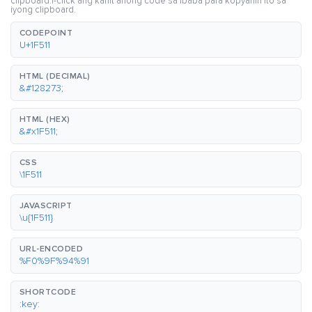
clipboard.I-click ang kahit anong code sa ibaba para kopyahin ito sa
iyong clipboard.
CODEPOINT
U+1F511
HTML (DECIMAL)
&#128273;
HTML (HEX)
&#x1F511;
CSS
\1F511
JAVASCRIPT
\u{1F511}
URL-ENCODED
%F0%9F%94%91
SHORTCODE
:key: