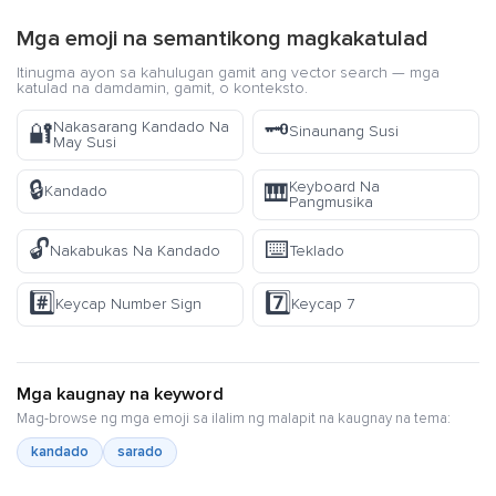
Mga emoji na semantikong magkakatulad
Itinugma ayon sa kahulugan gamit ang vector search — mga
katulad na damdamin, gamit, o konteksto.
🗝️
Nakasarang Kandado Na
🔐
Sinaunang Susi
May Susi
🔒
Keyboard Na
🎹
Kandado
Pangmusika
🔓
⌨️
Nakabukas Na Kandado
Teklado
#️⃣
7️⃣
Keycap Number Sign
Keycap 7
Mga kaugnay na keyword
Mag-browse ng mga emoji sa ilalim ng malapit na kaugnay na tema:
kandado
sarado