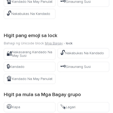
🔏
🗝️
Kandado Na May Panulat
Sinaunang Susi
🔓
Nakabukas Na Kandado
Higit pang emoji sa
lock
Bahagi ng Unicode block
Mga Bagay
›
lock
🔓
Nakasarang Kandado Na
🔐
Nakabukas Na Kandado
May Susi
🔒
🗝️
Kandado
Sinaunang Susi
🔏
Kandado Na May Panulat
Higit pa mula sa
Mga Bagay
grupo
🧥
🪚
Kapa
Lagari