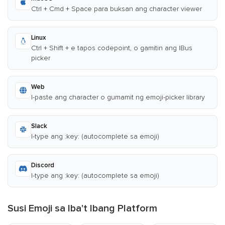
Ctrl + Cmd + Space para buksan ang character viewer
Linux
Ctrl + Shift + e tapos codepoint, o gamitin ang IBus
picker
Web
I-paste ang character o gumamit ng emoji-picker library
Slack
I-type ang :key: (autocomplete sa emoji)
Discord
I-type ang :key: (autocomplete sa emoji)
Susi Emoji sa Iba't Ibang Platform