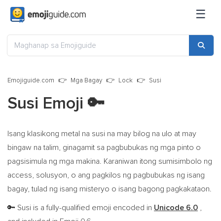
☰
Emojiguide.com
Mga Bagay
Lock
Susi
Susi Emoji
🔑
Isang klasikong metal na susi na may bilog na ulo at may
bingaw na talim, ginagamit sa pagbubukas ng mga pinto o
pagsisimula ng mga makina. Karaniwan itong sumisimbolo ng
access, solusyon, o ang pagkilos ng pagbubukas ng isang
bagay, tulad ng isang misteryo o isang bagong pagkakataon.
Susi is a fully-qualified emoji encoded in
Unicode 6.0
,
🔑