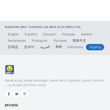
BASAHIN ANG TUNGKOL SA MGA SUSI EMOJI SA
English
Español
Deutsch
Français
Italiano
Nederlands
Português
Русский
简体中文
日本語
한국어
العربية
हिन्दी
Indonesia
Tagalog
Bawat emoji, bawat kahulugan, bawat wika. Kopyahin, i-paste, tuklasin
— sa 15 wika at 3,700+ emoji.
BROWSE