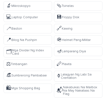
🔬
🩴
Mikroskopyo
Tsinelas
💻
💾
Laptop Computer
Floppy Disk
🦯
🔗
Baston
Kawing
📍
🪖
Bilog Na Pushpin
Helmet Pang-Militar
🪔
Mga Divider Ng Index
🗂️
Lamparang Diya
Card
⚖️
🪈
Timbangan
Plawta
👒
Lalagyan Ng Labi Sa
⚱️
Sumbrerong Pambabae
Cremation
🛍️
Nakabukas Na Mailbox
Mga Shopping Bag
📬
Na May Nakataas Na
Flag