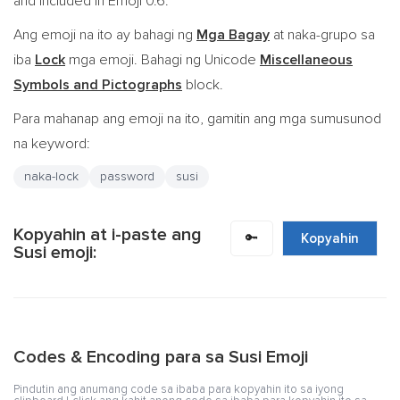
and included in Emoji 0.6.
Ang emoji na ito ay bahagi ng
Mga Bagay
at naka-grupo sa
iba
Lock
mga emoji. Bahagi ng Unicode
Miscellaneous
Symbols and Pictographs
block.
Para mahanap ang emoji na ito, gamitin ang mga sumusunod
na keyword:
naka-lock
password
susi
Kopyahin at i-paste ang
🔑
Kopyahin
Susi emoji:
Codes & Encoding para sa Susi Emoji
Pindutin ang anumang code sa ibaba para kopyahin ito sa iyong