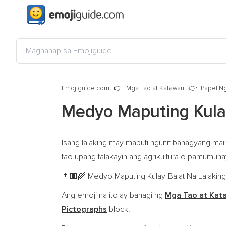
Emojiguide.com
Mga Tao at Katawan
Papel N
Medyo Maputing Kula
Isang lalaking may maputi ngunit bahagyang ma
tao upang talakayin ang agrikultura o pamumuh
Medyo Maputing Kulay-Balat Na Lalaking 
👨🏼‍🌾
Ang emoji na ito ay bahagi ng
Mga Tao at Kat
Pictographs
block.