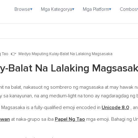
Browse
Mga Kategorya
Mga Platform
Combos
▾
▾
▾
g Tao
Medyo Maputing Kulay-Balat Na Lalaking Magsasaka
y-Balat Na Lalaking Magsasa
init na balat, nakasuot ng sombrero ng magsasaka at may hawak 
ay sa kanayunan, na ang medium-light na tono ay nagdaragdag ng 
Magsasaka is a fully-qualified emoji encoded in
Unicode 8.0
, an
awan
at naka-grupo sa iba
Papel Ng Tao
mga emoji. Bahagi ng U