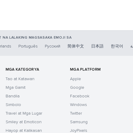
 NA LALAKING MAGSASAKA EMOJI SA
rlands
Português
Русский
简体中文
日本語
한국어
ة
MGA KATEGORYA
MGA PLATFORM
Tao at Katawan
Apple
Mga Gamit
Google
Bandila
Facebook
Simbolo
Windows
Travel at Mga Lugar
Twitter
Smiley at Emoticon
Samsung
Hayop at Kalikasan
JoyPixels