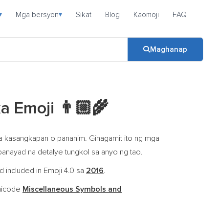
Mga bersyon
Sikat
Blog
Kaomoji
FAQ
▾
▾
Maghanap
ka Emoji
👨🏼‍🌾
na kasangkapan o pananim. Ginagamit ito ng mga
banayad na detalye tungkol sa anyo ng tao.
d included in Emoji 4.0 sa
2016
.
nicode
Miscellaneous Symbols and