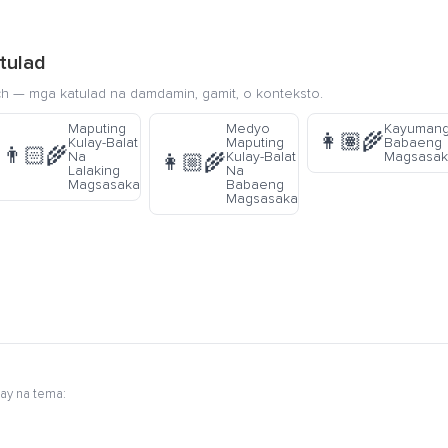
tulad
ch — mga katulad na damdamin, gamit, o konteksto.
Maputing
Medyo
Kayumang
👩🏽‍🌾
Kulay-Balat
Maputing
Babaeng
👨🏻‍🌾
Na
Kulay-Balat
Magsasa
👩🏼‍🌾
Lalaking
Na
Magsasaka
Babaeng
Magsasaka
ay na tema: