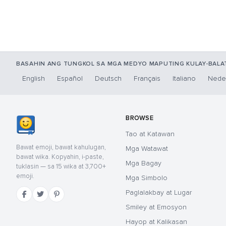
BASAHIN ANG TUNGKOL SA MGA MEDYO MAPUTING KULAY-BALAT
English
Español
Deutsch
Français
Italiano
Nede
BROWSE
Tao at Katawan
Bawat emoji, bawat kahulugan,
Mga Watawat
bawat wika. Kopyahin, i-paste,
Mga Bagay
tuklasin — sa 15 wika at 3,700+
emoji.
Mga Simbolo
Paglalakbay at Lugar
Smiley at Emosyon
Hayop at Kalikasan