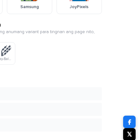
Samsung
JoyPixels
a
ang anumang variant para tingnan ang page nito,
‍🌾
Maitim Na Kulay-Balat Na Lalaking Magsasaka
𝕏