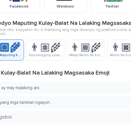
Facebook
Windows
Twitter
Medyo Maputing Kulay-Balat Na Lalaking Magsasak
na nito, kopyahin ito, o ihambing ang mga disenyo ng platform.I-click 
orm.
🏼‍🌾
👨🏽‍🌾
👨🏾‍🌾
👨🏿
Medyo Maputing Kulay-Balat Na Lalaking Magsasaka
Kayumangging Lalaking Magsasaka
Medyo Maitim Na Kulay-Balat Na Lalaking Magsasaka
Kulay-Balat Na Lalaking Magsasaka Emoji
 ay may malaking ani.
nyang mga taniman ngayon.
gsibol.