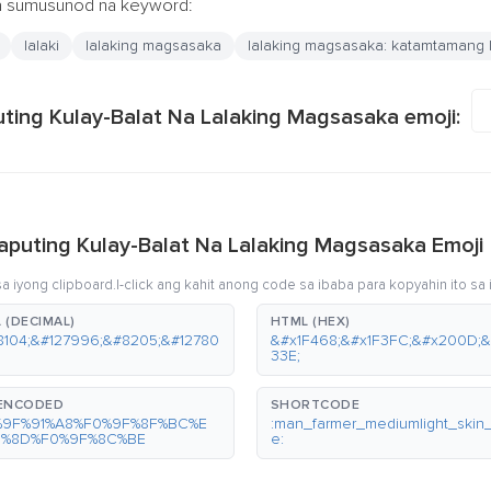
ga sumusunod na keyword:
lalaki
lalaking magsasaka
lalaking magsasaka: katamtamang li
ting Kulay-Balat Na Lalaking Magsasaka emoji:
puting Kulay-Balat Na Lalaking Magsasaka Emoji
 iyong clipboard.I-click ang kahit anong code sa ibaba para kopyahin ito sa 
 (DECIMAL)
HTML (HEX)
8104;&#127996;&#8205;&#12780
&#x1F468;&#x1F3FC;&#x200D;&
33E;
-ENCODED
SHORTCODE
%9F%91%A8%F0%9F%8F%BC%E
:man_farmer_mediumlight_skin
0%8D%F0%9F%8C%BE
e: