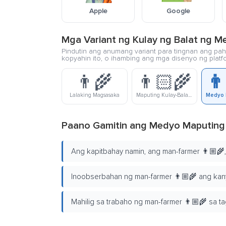
Apple
Google
Mga Variant ng Kulay ng Balat ng 
Pindutin ang anumang variant para tingnan ang pahi
kopyahin ito, o ihambing ang mga disenyo ng platf
👨‍🌾
👨🏻‍🌾
👨
Lalaking Magsasaka
Maputing Kulay-Balat Na Lalaking Magsasaka
Paano Gamitin ang Medyo Maputing 
Ang kapitbahay namin, ang man-farmer 👨🏼‍🌾,
Inoobserbahan ng man-farmer 👨🏼‍🌾 ang ka
Mahilig sa trabaho ng man-farmer 👨🏼‍🌾 sa ta