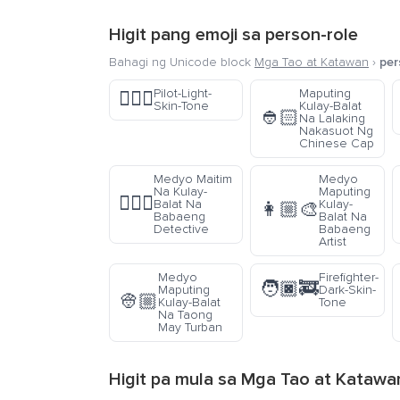
Higit pang emoji sa
person-role
Bahagi ng Unicode block
Mga Tao at Katawan
›
per
Pilot-Light-
Maputing
🧑🏻‍✈️
Skin-Tone
Kulay-Balat
👲🏻
Na Lalaking
Nakasuot Ng
Chinese Cap
Medyo Maitim
Medyo
Na Kulay-
Maputing
🕵🏾‍♀️
Balat Na
Kulay-
👩🏼‍🎨
Babaeng
Balat Na
Detective
Babaeng
Artist
Medyo
Firefighter-
🧑🏿‍🚒
Maputing
Dark-Skin-
👳🏼
Kulay-Balat
Tone
Na Taong
May Turban
Higit pa mula sa
Mga Tao at Katawa