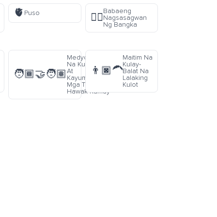
🫀
Babaeng
Puso
🚣‍♀️
Nagsasagwan
Ng Bangka
Medyo Maitim
Maitim Na
Na Kulay-Balat
Kulay-
👨🏿‍🦱
At
Balat Na
🧑🏾‍🤝‍🧑🏽
Kayumangging
Lalaking
Mga Taong
Kulot
Hawak-Kamay