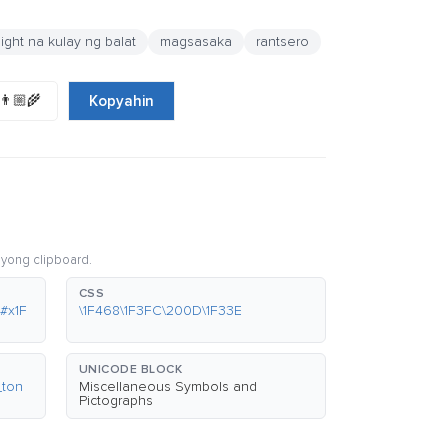
ght na kulay ng balat
magsasaka
rantsero
👨🏼‍🌾
Kopyahin
iyong clipboard.
CSS
#x1F
\1F468\1F3FC\200D\1F33E
UNICODE BLOCK
_ton
Miscellaneous Symbols and
Pictographs