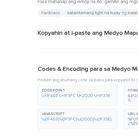
Para mahanap ang emoji na ito, gamitin ang m
hardinero
katamtamang light na kulay ng balat
Kopyahin at i-paste ang Medyo Mapu
Codes & Encoding para sa Medyo Ma
Pindutin ang anumang code sa ibaba para kopyahin ito sa
CODEPOINT
HTML
U+1F468 U+1F3FC U+200D U+1F33E
&#12
6;
JAVASCRIPT
URL
\u{1F468}\u{1F3FC}\u{200D}\u{1F33E}
%F0
2%8