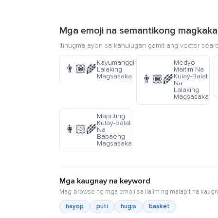
Mga emoji na semantikong magkaka
Itinugma ayon sa kahulugan gamit ang vector sear
Kayumangging
Medyo
👨🏽‍🌾
Lalaking
Maitim Na
Magsasaka
Kulay-Balat
👨🏾‍🌾
Na
Lalaking
Magsasaka
Maputing
Kulay-Balat
👩🏻‍🌾
Na
Babaeng
Magsasaka
Mga kaugnay na keyword
Mag-browse ng mga emoji sa ilalim ng malapit na kaugn
hayop
puti
hugis
basket