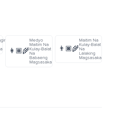
ging
Medyo
Maitim Na
Maitim Na
Kulay-Balat
👨🏿‍🌾
ka
Kulay-Balat
Na
👩🏾‍🌾
Na
Lalaking
Babaeng
Magsasaka
Magsasaka