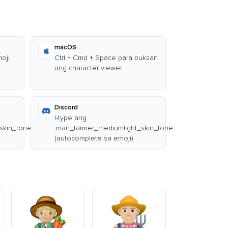
macOS
oji
Ctrl + Cmd + Space para buksan
ang character viewer
Discord
I-type ang
skin_tone:
:man_farmer_mediumlight_skin_tone:
(autocomplete sa emoji)