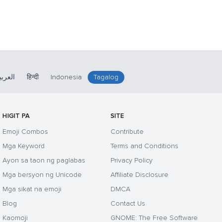
العربي
हिन्दी
Indonesia
Tagalog
HIGIT PA
SITE
Emoji Combos
Contribute
Mga Keyword
Terms and Conditions
Ayon sa taon ng paglabas
Privacy Policy
Mga bersyon ng Unicode
Affiliate Disclosure
Mga sikat na emoji
DMCA
Blog
Contact Us
Kaomoji
GNOME: The Free Software