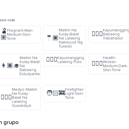
son-role
🫃
Maitim Na
Kayumanggin
Pregnant-Man-
👷🏽‍♀️
Kulay-Balat
Babaeng
Medium-Skin-
🏽
🤵🏿
Na Lalaking
Trabahador
Tone
Nakasuot Ng
Tuxedo
Maitim Na
Kayumangging
Health-
👮🏽‍♂️
Kulay-Balat
Lalaking Pulis
Worker-
🧑🏾‍⚕️
👩🏿‍🎓
Na
Medium-Dark-
Babaeng
Skin-Tone
Estudyante
Medyo Maitim
Firefighter-
🧑🏻‍🚒
Na Kulay-
Light-Skin-
💂🏾‍♂️
Balat Na
Tone
Lalaking
Guwardiya
n
grupo