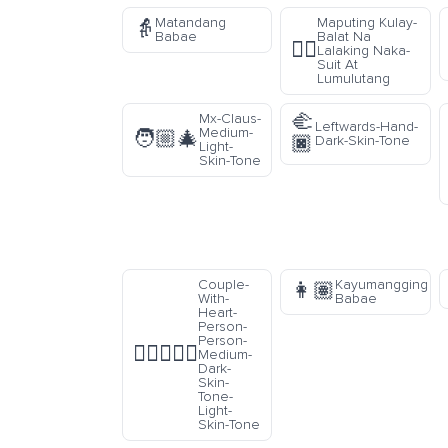
Matandang
Maputing Kulay-
👵
Babae
Balat Na
🕴🏻
Lalaking Naka-
Suit At
Lumulutang
🫲
Mx-Claus-
Leftwards-Hand-
Medium-
🧑🏼‍🎄
🏿
Dark-Skin-Tone
Light-
Skin-Tone
Couple-
Kayumangging
👩🏽
With-
Babae
Heart-
Person-
Person-
🧑🏾‍❤️‍🧑🏻
Medium-
Dark-
Skin-
Tone-
Light-
Skin-Tone