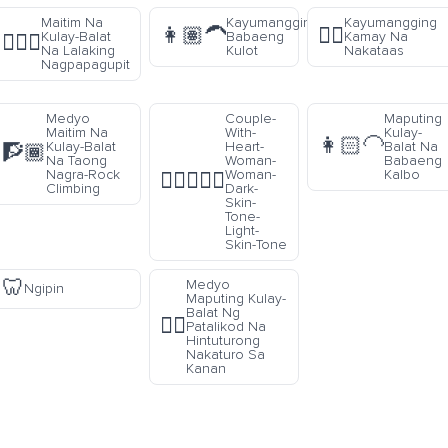
Maitim Na
Kayumangging
Kayumangging
👩🏽‍🦱
✋🏽
Kulay-Balat
Babaeng
Kamay Na
💇🏿‍♂️
Na Lalaking
Kulot
Nakataas
Nagpapagupit
Medyo
Couple-
Maputing
Maitim Na
With-
Kulay-
👩🏻‍🦲
Kulay-Balat
Heart-
Balat Na
🧗🏾
Na Taong
Woman-
Babaeng
Nagra-Rock
Woman-
Kalbo
👩🏿‍❤️‍👩🏻
Climbing
Dark-
Skin-
Tone-
Light-
Skin-Tone
🦷
Medyo
Ngipin
Maputing Kulay-
Balat Ng
👉🏼
Patalikod Na
Hintuturong
Nakaturo Sa
Kanan