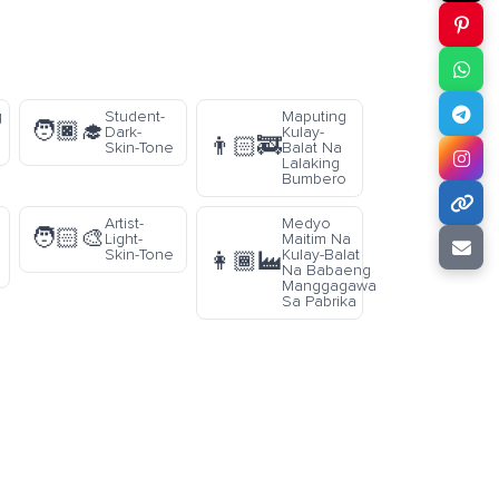
g
Student-
Maputing
🧑🏿‍🎓
Dark-
Kulay-
👨🏻‍🚒
Skin-Tone
Balat Na
Lalaking
Bumbero
Artist-
Medyo
🧑🏻‍🎨
Light-
Maitim Na
Skin-Tone
Kulay-Balat
👩🏾‍🏭
Na Babaeng
Manggagawa
Sa Pabrika