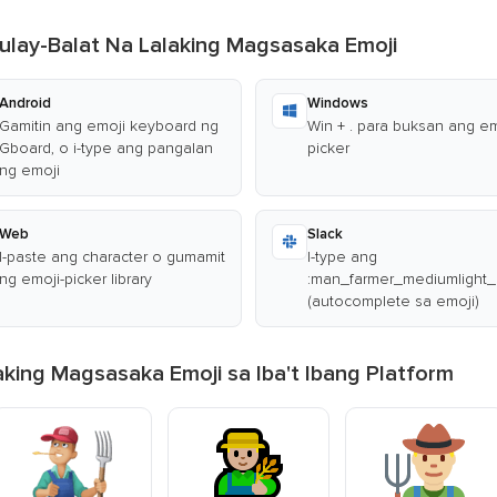
ulay-Balat Na Lalaking Magsasaka Emoji
Android
Windows
Gamitin ang emoji keyboard ng
Win + . para buksan ang em
Gboard, o i-type ang pangalan
picker
ng emoji
Web
Slack
I-paste ang character o gumamit
I-type ang
ng emoji-picker library
:man_farmer_mediumlight_
(autocomplete sa emoji)
king Magsasaka Emoji sa Iba't Ibang Platform