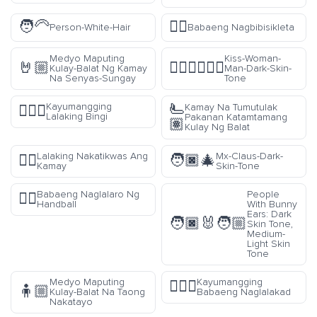
🧑‍🦳
🚴‍♀️
Person-White-Hair
Babaeng Nagbibisikleta
Medyo Maputing
Kiss-Woman-
🤘🏼
👩🏿‍❤️‍💋‍👨🏿
Kulay-Balat Ng Kamay
Man-Dark-Skin-
Na Senyas-Sungay
Tone
🫷
Kayumangging
Kamay Na Tumutulak
🧏🏽‍♂️
Lalaking Bingi
Pakanan Katamtamang
🏽
Kulay Ng Balat
Lalaking Nakatikwas Ang
Mx-Claus-Dark-
💁‍♂️
🧑🏿‍🎄
Kamay
Skin-Tone
Babaeng Naglalaro Ng
People
🤾‍♀️
Handball
With Bunny
Ears: Dark
🧑🏿‍🐰‍🧑🏼
Skin Tone,
Medium-
Light Skin
Tone
Medyo Maputing
Kayumangging
🚶🏽‍♀️
🧍🏼
Kulay-Balat Na Taong
Babaeng Naglalakad
Nakatayo