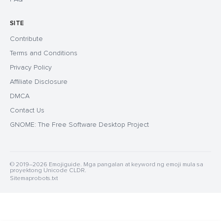
SITE
Contribute
Terms and Conditions
Privacy Policy
Affiliate Disclosure
DMCA
Contact Us
GNOME: The Free Software Desktop Project
© 2019–2026 Emojiguide. Mga pangalan at keyword ng emoji mula sa
proyektong Unicode CLDR.
Sitemap
robots.txt