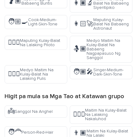
🤰🏽
👩🏿‍🔬
Babaeng Buntis
Balat Na Babaeng
Siyentipiko
Cook-Medium-
Maputing Kulay-
🧑🏼‍🍳
👩🏻‍🚀
Light-Skin-Tone
Balat Na Babaeng
Astronaut
Maputing Kulay-Balat
Medyo Maitim Na
👨🏻‍✈️
Na Lalaking Piloto
Kulay-Balat Na
🤱🏾
Babaeng
Nagpapasuso Ng
Sanggol
Medyo Maitim Na
Singer-Medium-
🧑🏾‍🎤
👮🏾‍♂️
Kulay-Balat Na
Dark-Skin-Tone
Lalaking Pulis
Higit pa mula sa
Mga Tao at Katawan
grupo
👼
Maitim Na Kulay-Balat
Sanggol Na Anghel
🧎🏿‍♂️
Na Lalaking
Nakaluhod
🧑‍🦰
Maitim Na Kulay-Balat
👨🏿
Person-Red-Hair
Na Lalaki