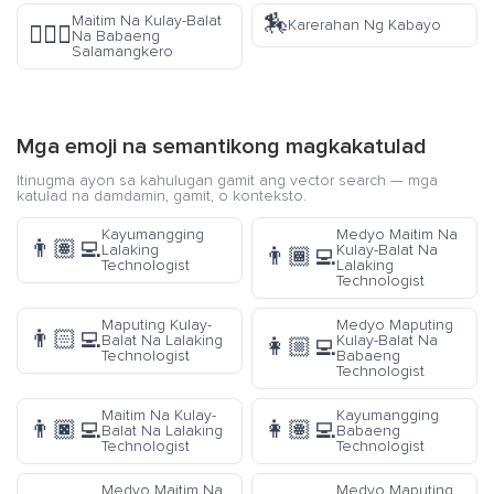
🏇
Maitim Na Kulay-Balat
Karerahan Ng Kabayo
🧙🏿‍♀️
Na Babaeng
Salamangkero
Mga emoji na semantikong magkakatulad
Itinugma ayon sa kahulugan gamit ang vector search — mga
katulad na damdamin, gamit, o konteksto.
Kayumangging
Medyo Maitim Na
👨🏽‍💻
Lalaking
Kulay-Balat Na
👨🏾‍💻
Technologist
Lalaking
Technologist
Maputing Kulay-
Medyo Maputing
👨🏻‍💻
Balat Na Lalaking
Kulay-Balat Na
👩🏼‍💻
Technologist
Babaeng
Technologist
Maitim Na Kulay-
Kayumangging
👨🏿‍💻
👩🏽‍💻
Balat Na Lalaking
Babaeng
Technologist
Technologist
Medyo Maitim Na
Medyo Maputing