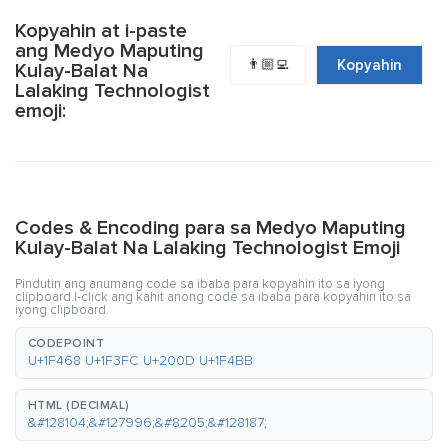
Kopyahin at i-paste
ang Medyo Maputing
👨🏼‍💻
Kopyahin
Kulay-Balat Na
Lalaking Technologist
emoji:
Codes & Encoding para sa Medyo Maputing
Kulay-Balat Na Lalaking Technologist Emoji
Pindutin ang anumang code sa ibaba para kopyahin ito sa iyong
clipboard.I-click ang kahit anong code sa ibaba para kopyahin ito sa
iyong clipboard.
CODEPOINT
U+1F468 U+1F3FC U+200D U+1F4BB
HTML (DECIMAL)
&#128104;&#127996;&#8205;&#128187;