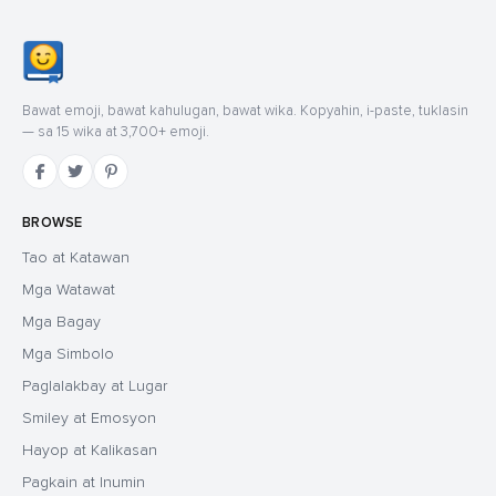
Bawat emoji, bawat kahulugan, bawat wika. Kopyahin, i-paste, tuklasin
— sa 15 wika at 3,700+ emoji.
BROWSE
Tao at Katawan
Mga Watawat
Mga Bagay
Mga Simbolo
Paglalakbay at Lugar
Smiley at Emosyon
Hayop at Kalikasan
Pagkain at Inumin