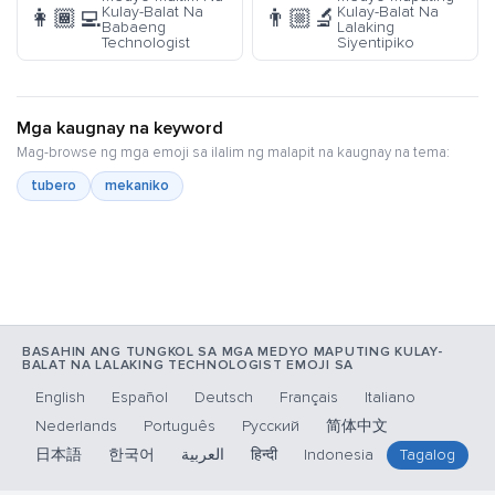
Kulay-Balat Na
Kulay-Balat Na
👩🏾‍💻
👨🏼‍🔬
Babaeng
Lalaking
Technologist
Siyentipiko
Mga kaugnay na keyword
Mag-browse ng mga emoji sa ilalim ng malapit na kaugnay na tema:
tubero
mekaniko
BASAHIN ANG TUNGKOL SA MGA MEDYO MAPUTING KULAY-
BALAT NA LALAKING TECHNOLOGIST EMOJI SA
English
Español
Deutsch
Français
Italiano
Nederlands
Português
Русский
简体中文
日本語
한국어
العربية
हिन्दी
Indonesia
Tagalog