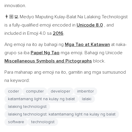
innovation.
Medyo Maputing Kulay-Balat Na Lalaking Technologist
👨🏼‍💻
is a fully-qualified emoji encoded in
Unicode 8.0
, and
included in Emoji 4.0 sa
2016
.
Ang emoji na ito ay bahagi ng
Mga Tao at Katawan
at naka-
grupo sa iba
Papel Ng Tao
mga emoji. Bahagi ng Unicode
Miscellaneous Symbols and Pictographs
block.
Para mahanap ang emoji na ito, gamitin ang mga sumusunod
na keyword:
coder
computer
developer
imbentor
katamtamang light na kulay ng balat
lalaki
lalaking technologist
lalaking technologist: katamtamang light na kulay ng balat
software
technologist