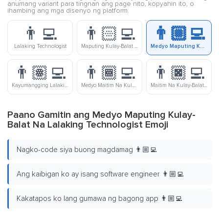
anumang variant para tingnan ang page nito, kopyahin ito, o
ihambing ang mga disenyo ng platform.
👨‍💻
👨🏻‍💻
👨🏼‍💻
Lalaking Technologist
Maputing Kulay-Balat Na Lalaking Technologist
Medyo Maputing Kulay-Balat Na Lalaking Technologist
👨🏽‍💻
👨🏾‍💻
👨🏿‍💻
Kayumangging Lalaking Technologist
Medyo Maitim Na Kulay-Balat Na Lalaking Technologist
Maitim Na Kulay-Balat Na Lalaking Technologist
Paano Gamitin ang Medyo Maputing Kulay-
Balat Na Lalaking Technologist Emoji
Nagko-code siya buong magdamag 👨🏼‍💻
Ang kaibigan ko ay isang software engineer 👨🏼‍💻
Kakatapos ko lang gumawa ng bagong app 👨🏼‍💻