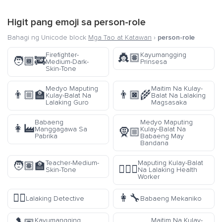
Higit pang emoji sa
person-role
Bahagi ng Unicode block
Mga Tao at Katawan
›
person-role
Firefighter-
Kayumangging
👸🏽
🧑🏾‍🚒
Medium-Dark-
Prinsesa
Skin-Tone
Medyo Maputing
Maitim Na Kulay-
👨🏼‍🏫
👨🏿‍🌾
Kulay-Balat Na
Balat Na Lalaking
Lalaking Guro
Magsasaka
Babaeng
Medyo Maputing
👩‍🏭
Manggagawa Sa
Kulay-Balat Na
🧕🏼
Pabrika
Babaeng May
Bandana
Teacher-Medium-
Maputing Kulay-Balat
🧑🏽‍🏫
👨🏻‍⚕️
Skin-Tone
Na Lalaking Health
Worker
🕵️‍♂️
👩‍🔧
Lalaking Detective
Babaeng Mekaniko
Kayumangging
Maitim Na Kulay-