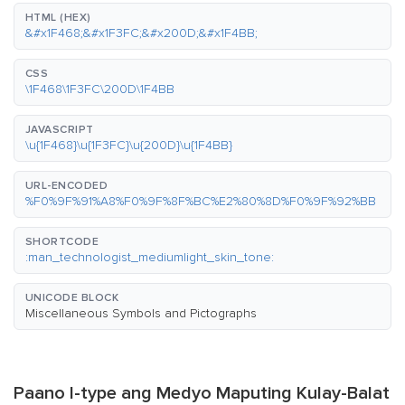
HTML (HEX)
&#x1F468;&#x1F3FC;&#x200D;&#x1F4BB;
CSS
\1F468\1F3FC\200D\1F4BB
JAVASCRIPT
\u{1F468}\u{1F3FC}\u{200D}\u{1F4BB}
URL-ENCODED
%F0%9F%91%A8%F0%9F%8F%BC%E2%80%8D%F0%9F%92%BB
SHORTCODE
:man_technologist_mediumlight_skin_tone:
UNICODE BLOCK
Miscellaneous Symbols and Pictographs
Paano I-type ang Medyo Maputing Kulay-Balat