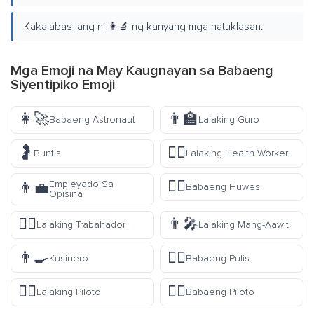
Kakalabas lang ni 👩‍🔬 ng kanyang mga natuklasan.
Mga Emoji na May Kaugnayan sa Babaeng
Siyentipiko Emoji
👩‍🚀
👨‍🏫
Babaeng Astronaut
Lalaking Guro
🤰
👨‍⚕️
Buntis
Lalaking Health Worker
👩‍⚖️
Empleyado Sa
👨‍💼
Babaeng Huwes
Opisina
👷‍♂️
👨‍🎤
Lalaking Trabahador
Lalaking Mang-Aawit
👨‍🍳
👮‍♀️
Kusinero
Babaeng Pulis
👨‍✈️
👩‍✈️
Lalaking Piloto
Babaeng Piloto