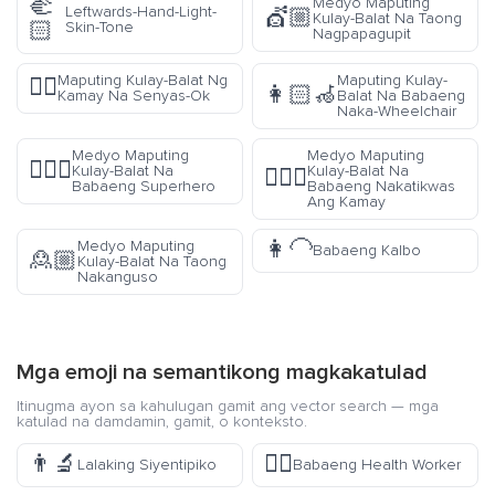
🫲
Medyo Maputing
Leftwards-Hand-Light-
💇🏼
Kulay-Balat Na Taong
🏻
Skin-Tone
Nagpapagupit
Maputing Kulay-Balat Ng
Maputing Kulay-
👌🏻
👩🏻‍🦽
Kamay Na Senyas-Ok
Balat Na Babaeng
Naka-Wheelchair
Medyo Maputing
Medyo Maputing
🦸🏼‍♀️
Kulay-Balat Na
Kulay-Balat Na
💁🏼‍♀️
Babaeng Superhero
Babaeng Nakatikwas
Ang Kamay
👩‍🦲
Medyo Maputing
Babaeng Kalbo
🙎🏼
Kulay-Balat Na Taong
Nakanguso
Mga emoji na semantikong magkakatulad
Itinugma ayon sa kahulugan gamit ang vector search — mga
katulad na damdamin, gamit, o konteksto.
👨‍🔬
👩‍⚕️
Lalaking Siyentipiko
Babaeng Health Worker