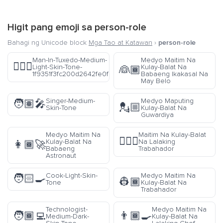
Higit pang emoji sa
person-role
Bahagi ng Unicode block
Mga Tao at Katawan
›
person-role
Man-In-Tuxedo-Medium-
Medyo Maitim Na
🤵🏼‍♂️
Light-Skin-Tone-
Kulay-Balat Na
👰🏾
1f9351f3fc200d2642fe0f
Babaeng Ikakasal Na
May Belo
Singer-Medium-
Medyo Maputing
🧑🏽‍🎤
💂🏼
Skin-Tone
Kulay-Balat Na
Guwardiya
Medyo Maitim Na
Maitim Na Kulay-Balat
👷🏿‍♂️
Kulay-Balat Na
Na Lalaking
👩🏾‍🚀
Babaeng
Trabahador
Astronaut
Cook-Light-Skin-
Medyo Maitim Na
🧑🏻‍🍳
👷🏾
Tone
Kulay-Balat Na
Trabahador
Technologist-
Medyo Maitim Na
🧑🏾‍💻
👨🏾‍🍳
Medium-Dark-
Kulay-Balat Na