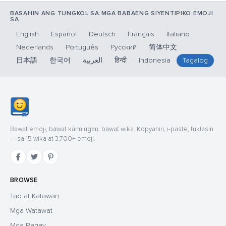
BASAHIN ANG TUNGKOL SA MGA BABAENG SIYENTIPIKO EMOJI
SA
English
Español
Deutsch
Français
Italiano
Nederlands
Português
Русский
简体中文
日本語
한국어
العربية
हिन्दी
Indonesia
Tagalog
Bawat emoji, bawat kahulugan, bawat wika. Kopyahin, i-paste, tuklasin
— sa 15 wika at 3,700+ emoji.
BROWSE
Tao at Katawan
Mga Watawat
Mga Bagay