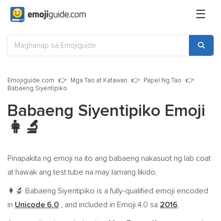
☰
Emojiguide.com
Mga Tao at Katawan
Papel Ng Tao
Babaeng Siyentipiko
Babaeng Siyentipiko Emoji
👩‍🔬
Pinapakita ng emoji na ito ang babaeng nakasuot ng lab coat
at hawak ang test tube na may lamang likido.
Babaeng Siyentipiko is a fully-qualified emoji encoded
👩‍🔬
in
Unicode 6.0
, and included in Emoji 4.0 sa
2016
.