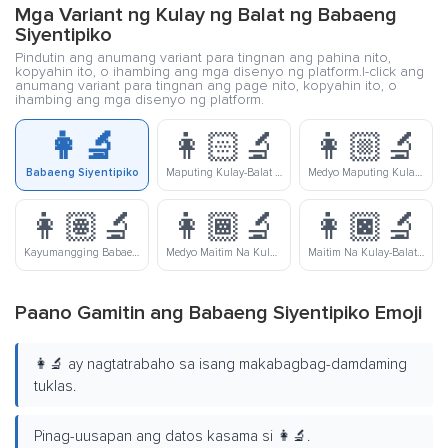
Mga Variant ng Kulay ng Balat ng Babaeng
Siyentipiko
Pindutin ang anumang variant para tingnan ang pahina nito,
kopyahin ito, o ihambing ang mga disenyo ng platform.I-click ang
anumang variant para tingnan ang page nito, kopyahin ito, o
ihambing ang mga disenyo ng platform.
👩‍🔬
👩🏻‍🔬
👩🏼‍🔬
Babaeng Siyentipiko
Maputing Kulay-Balat Na Babaeng Siyentipiko
Medyo Maputing Kulay-Balat Na Babaeng Siyentipiko
👩🏽‍🔬
👩🏾‍🔬
👩🏿‍🔬
Kayumangging Babaeng Siyentipiko
Medyo Maitim Na Kulay-Balat Na Babaeng Siyentipiko
Maitim Na Kulay-Balat Na Babaeng Siyentipiko
Paano Gamitin ang Babaeng Siyentipiko Emoji
👩‍🔬 ay nagtatrabaho sa isang makabagbag-damdaming
tuklas.
Pinag-uusapan ang datos kasama si 👩‍🔬.