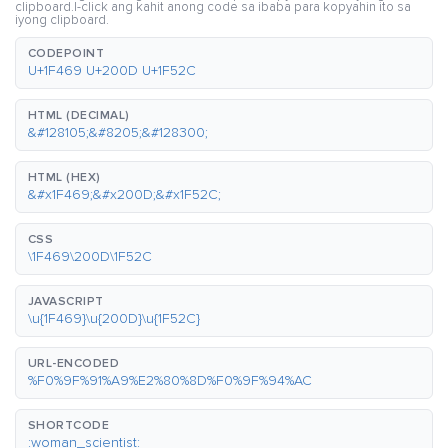
clipboard.I-click ang kahit anong code sa ibaba para kopyahin ito sa
iyong clipboard.
CODEPOINT
U+1F469 U+200D U+1F52C
HTML (DECIMAL)
&#128105;&#8205;&#128300;
HTML (HEX)
&#x1F469;&#x200D;&#x1F52C;
CSS
\1F469\200D\1F52C
JAVASCRIPT
\u{1F469}\u{200D}\u{1F52C}
URL-ENCODED
%F0%9F%91%A9%E2%80%8D%F0%9F%94%AC
SHORTCODE
:woman_scientist: