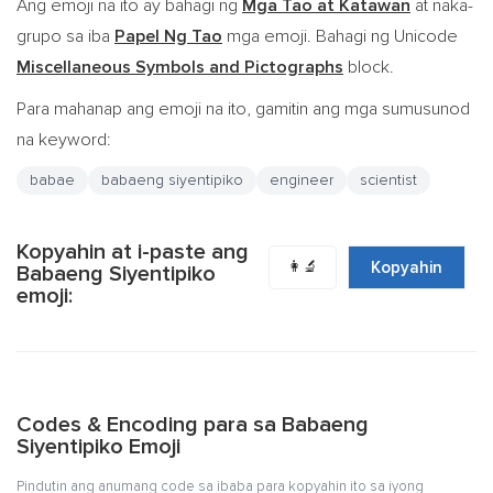
Ang emoji na ito ay bahagi ng
Mga Tao at Katawan
at naka-
grupo sa iba
Papel Ng Tao
mga emoji. Bahagi ng Unicode
Miscellaneous Symbols and Pictographs
block.
Para mahanap ang emoji na ito, gamitin ang mga sumusunod
na keyword:
babae
babaeng siyentipiko
engineer
scientist
Kopyahin at i-paste ang
👩‍🔬
Kopyahin
Babaeng Siyentipiko
emoji:
Codes & Encoding para sa Babaeng
Siyentipiko Emoji
Pindutin ang anumang code sa ibaba para kopyahin ito sa iyong