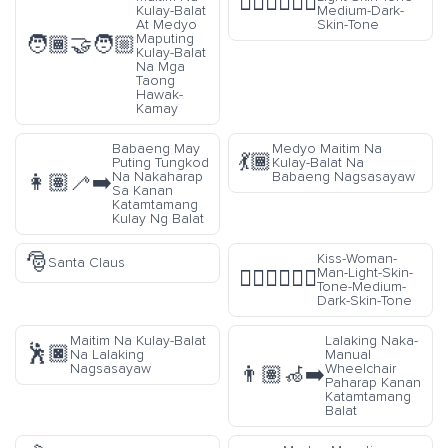
👨🏻‍❤️‍💋‍👨🏾
Kulay-Balat
Medium-Dark-
At Medyo
Skin-Tone
Maputing
🧑🏾‍🤝‍🧑🏼
Kulay-Balat
Na Mga
Taong
Hawak-
Kamay
Babaeng May
Medyo Maitim Na
💃🏾
Puting Tungkod
Kulay-Balat Na
Na Nakaharap
Babaeng Nagsasayaw
👩🏽‍🦯‍➡️
Sa Kanan
Katamtamang
Kulay Ng Balat
🎅
Kiss-Woman-
Santa Claus
Man-Light-Skin-
👩🏻‍❤️‍💋‍👨🏾
Tone-Medium-
Dark-Skin-Tone
Maitim Na Kulay-Balat
Lalaking Naka-
🕺🏿
Na Lalaking
Manual
Nagsasayaw
Wheelchair
👨🏽‍🦽‍➡️
Paharap Kanan
Katamtamang
Balat