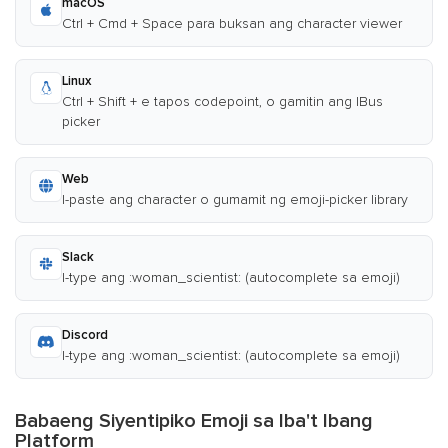
macOS
Ctrl + Cmd + Space para buksan ang character viewer
Linux
Ctrl + Shift + e tapos codepoint, o gamitin ang IBus
picker
Web
I-paste ang character o gumamit ng emoji-picker library
Slack
I-type ang :woman_scientist: (autocomplete sa emoji)
Discord
I-type ang :woman_scientist: (autocomplete sa emoji)
Babaeng Siyentipiko Emoji sa Iba't Ibang
Platform