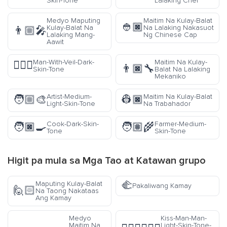
Skin-Tone
Lalaking Chef
Medyo Maputing
Maitim Na Kulay-Balat
👲🏿
Kulay-Balat Na
Na Lalaking Nakasuot
👨🏼‍🎤
Lalaking Mang-
Ng Chinese Cap
Aawit
Man-With-Veil-Dark-
Maitim Na Kulay-
👰🏿‍♂️
👨🏿‍🔧
Skin-Tone
Balat Na Lalaking
Mekaniko
Artist-Medium-
Maitim Na Kulay-Balat
🧑🏼‍🎨
👷🏿
Light-Skin-Tone
Na Trabahador
Cook-Dark-Skin-
Farmer-Medium-
🧑🏿‍🍳
🧑🏽‍🌾
Tone
Skin-Tone
Higit pa mula sa
Mga Tao at Katawan
grupo
🫲
Maputing Kulay-Balat
Pakaliwang Kamay
🙋🏻
Na Taong Nakataas
Ang Kamay
Medyo
Kiss-Man-Man-
Maitim Na
Light-Skin-Tone-