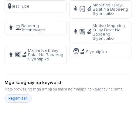
🧪
Maputing Kulay-
Test Tube
👩🏻‍🔬
Balat Na Babaeng
Siyentipiko
Babaeng
Medyo Maputing
👩‍💻
Technologist
Kulay-Balat Na
👩🏼‍🔬
Babaeng
Siyentipiko
🧑‍🔬
Maitim Na Kulay-
Siyentipiko
👩🏿‍🔬
Balat Na Babaeng
Siyentipiko
Mga kaugnay na keyword
Mag-browse ng mga emoji sa ilalim ng malapit na kaugnay na tema:
kagamitan