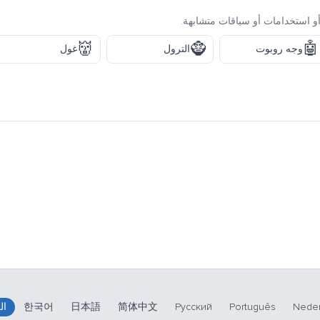
و استخدامات أو سياقات متشابهة.
👹
🧌
🤖
وجه روبوت
الترول
غول
Neder
Português
Русский
简体中文
日本語
한국어
ال