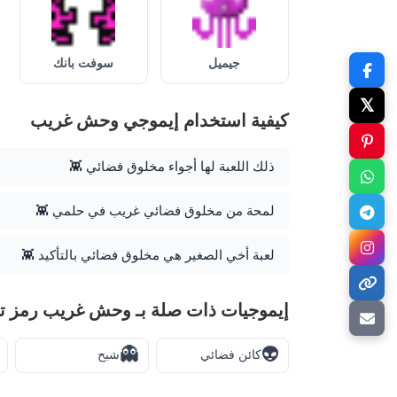
جيميل
سوفت بانك
𝕏
كيفية استخدام إيموجي وحش غريب
ذلك اللعبة لها أجواء مخلوق فضائي 👾
لمحة من مخلوق فضائي غريب في حلمي 👾
لعبة أخي الصغير هي مخلوق فضائي بالتأكيد 👾
إيموجيات ذات صلة بـ وحش غريب رمز ت
👻
👽
كائن فضائي
شبح