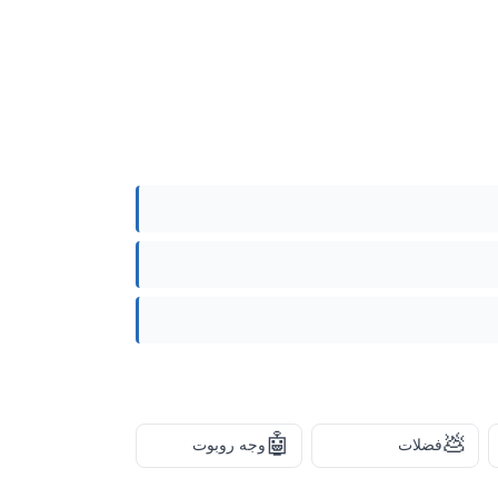
🤖
💩
فضلات
وجه روبوت