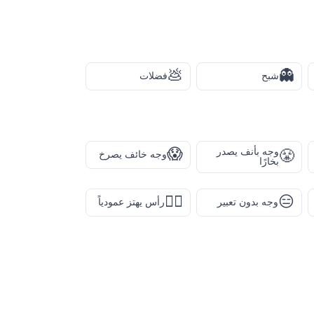
💩
👻
شبح
فضلات
😱
وجه بأنف يصدر
😤
وجه خائف يصرخ
بخارًا
🙂‍↕️
😑
وجه بدون تعبير
رأس يهتز عمودياً