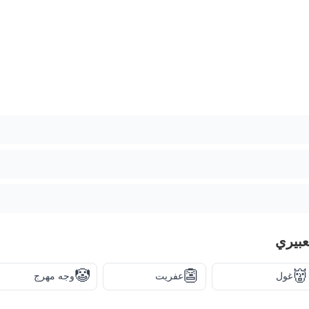
عبيري
🤡
👺
👹
غول
عفريت
وجه مهرج