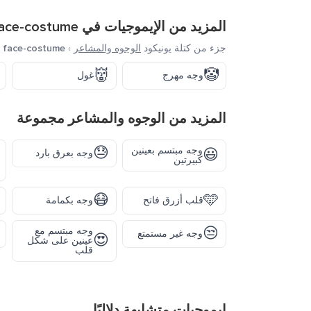
المزيد من الإيموجيات في
ace-costume
جزء من كتلة يونيكود
الوجوه والمشاعر
›
face-costume
👹
🤡
وجه مهرج
غول
المزيد من
الوجوه والمشاعر
مجموعة
😓
وجه مبتسم بعينين
😃
وجه بعرق بارد
كبيرتين
😷
🩵
قلب أزرق فاتح
وجه بكمامة
😒
وجه مبتسم مع
وجه غير مستمتع
😍
عينين على شكل
قلب
إيموجيات متشابهة دلاليًا