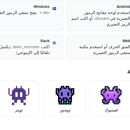
Windows
Androi
ستخدم لوحة مفاتيح الرموز
Win + . يفتح منتقي الرموز التعبيرية
التعبيرية في Gboard، أو اكتب اسم
لرمز التعبيري
Slack
We
لصق الحرف أو استخدم مكتبة
اكتب :alien_monster: (يكتم
نتقي الرموز التعبيرية
تلقائيًا إلى الإيموجي)
فيسبوك
ويندوز
تويتر