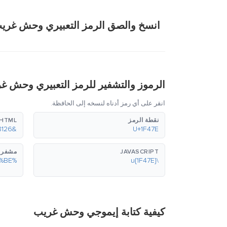
انسخ والصق الرمز التعبيري وحش غريب
الرموز والتشفير للرمز التعبيري وحش غ
انقر على أي رمز أدناه لنسخه إلى الحافظة.
نقطة الرمز
HTML (عشري)
&#128126;
U+1F47E
JAVASCRIPT
مشفر بع
%F0%9F%91%BE
\u{1F47E}
كيفية كتابة إيموجي وحش غريب