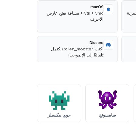
macOS
Ctrl + Cmd + مسافة يفتح عارض
الأحرف
Discord
ل
اكتب :alien_monster: (يكتمل
تلقائيًا إلى الإيموجي)
سامسونج
جوي بيكسيلز