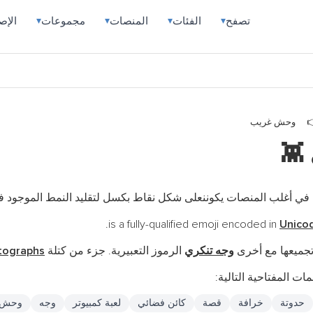
تصفح
الفئات
المنصات
مجموعات
الإص
▾
▾
▾
▾
وحش غريب
👾
ي أغلب المنصات يكوننعلى شكل نقاط بكسل لتقليد النمط الموجود في أ
Unico
تجميعها مع أخرى
وجه تنكري
الرموز التعبيرية. جزء من كتلة
tographs
ات المفتاحية التالية:
حدوتة
خرافة
قصة
كائن فضائي
لعبة كمبيوتر
وجه
وحش