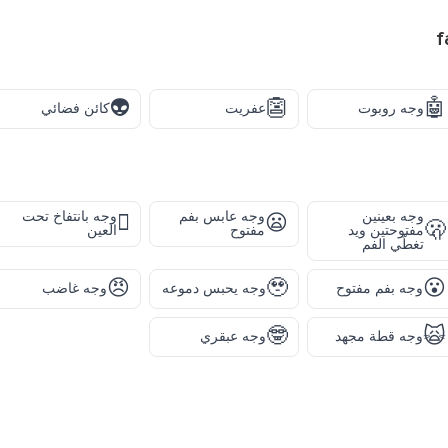
f
👽
👺
🤖
وجه روبوت
عفريت
كائن فضائي
وجه بعينين
وجه عابس بفم
وجه بانتفاخ تحت
🫩
😦
🫢
مفتوحتين ويد
مفتوح
العين
تغطّي الفم
😠
🥹
😮
وجه بفم مفتوح
وجه يحبس دموعه
وجه غاضب
🤓
🙀
وجه قطة مجهد
وجه عبقري