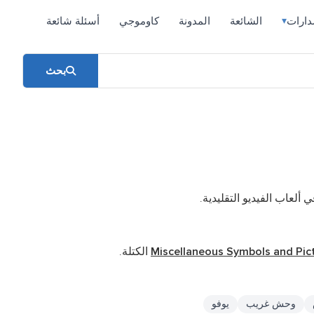
دارات
الشائعة
المدونة
كاوموجي
أسئلة شائعة
▾
بحث
لعاب الفيديو التقليدية.
Miscellaneous Symbols and Pic
الكتلة.
وحش غريب
يوفو