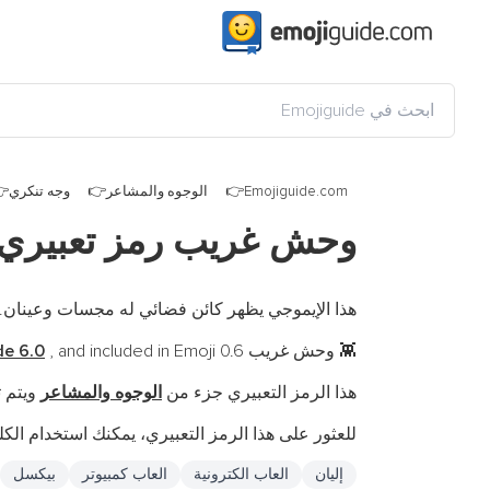
Emojiguide.com
الوجوه والمشاعر
وجه تنكري
وحش غريب رمز تعبيري
هذا الإيموجي يظهر كائن فضائي له مجسات وعينان. ف
وحش غريب is a fully-qualified emoji encoded in
, and included in Emoji 0.6.
de 6.0
👾
هذا الرمز التعبيري جزء من
الوجوه والمشاعر
ويتم 
للعثور على هذا الرمز التعبيري، يمكنك استخدام الكلم
إليان
العاب الكترونية
العاب كمبيوتر
بيكسل