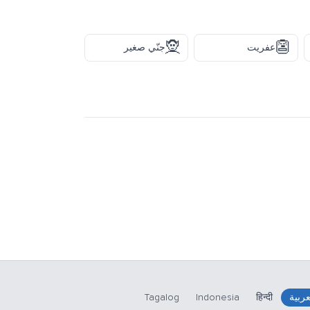
🧝
👺
عفريت
جنّي صغير
عربية
हिन्दी
Indonesia
Tagalog