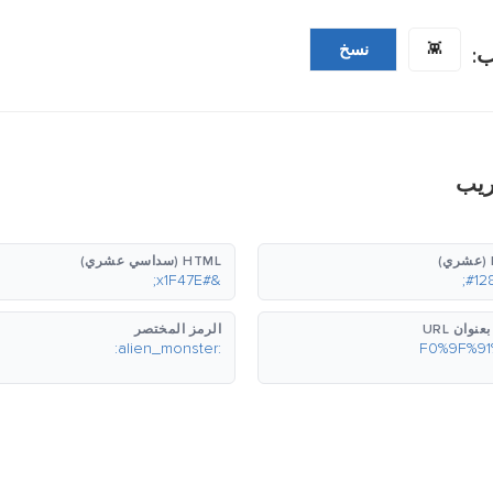
👾
نسخ
:
ريب
HTML (سداسي عشري)
&#x1F47E;
نوان URL
الرمز المختصر
:alien_monster: