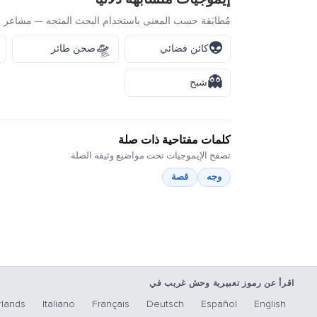
مُطابَقة حسب المعنى باستخدام البحث المتجه — مشاعر أ
🛸
👽
كائن فضائي
صحن طائر
👻
شبح
كلمات مفتاحية ذات صلة
تصفح الإيموجيات تحت مواضيع وثيقة الصلة:
وجه
قصة
اقرأ عن رموز تعبيرية وحش غريب في
lands
Italiano
Français
Deutsch
Español
English