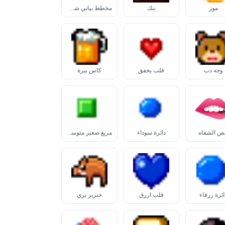
موز
بنك
مخطط بياني شريطي
وجه دب
قلب يخفق
كأس بيرة
ض الشفاه
دائرة سوداء
مربع صغير متوسط أسود
ائرة زرقاء
قلب أزرق
خنزير بري