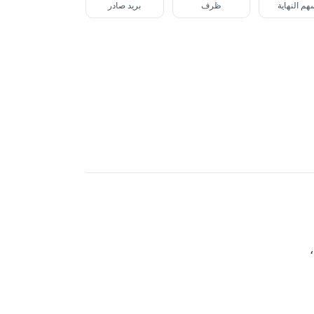
م النهاية
ظرف
بريد صادر