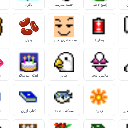
ن
إصبع لأعلى
حقيبة مدرسة
بالون
بطارية
وجه مشرق بعينين باسمتين
بقول
ملابس البحر
طائر
كعكة عيد ميلاد
ع
ير
زهرة
سمكة منتفخة
كتاب أزرق
د