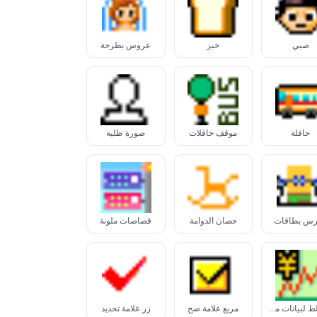
صبي
خبز
عروس بطرحة
حافلة
موقف حافلات
صورة ظلية
س بطاقات
حصان الدوامة
قصاصات ملونة
مخطط لبيانات متزايدة مع الين
مربع علامة صح
زر علامة تحديد