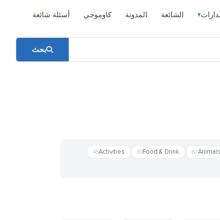
دارات
الشائعة
المدونة
كاوموجي
أسئلة شائعة
▾
بحث
Activities
Food & Drink
Animals
45
61
67