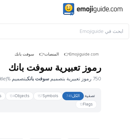
Emojiguide.com
المنصات
سوفت بانك
رموز تعبيرية سوفت بانك
750 رموز تعبيرية بتصميم
سوفت بانك
بتصميم %(title)s.
الكل
Symbols
Objects
s
تصفية:
134
157
749
Flags
13