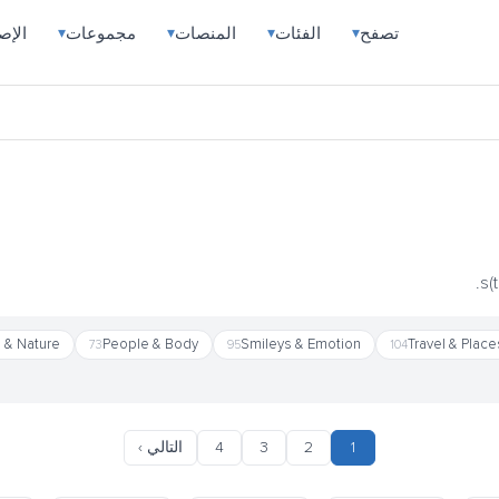
تصفح
الفئات
المنصات
مجموعات
الإص
▾
▾
▾
▾
 & Nature
People & Body
Smileys & Emotion
Travel & Place
73
95
104
1
2
3
4
التالي ›