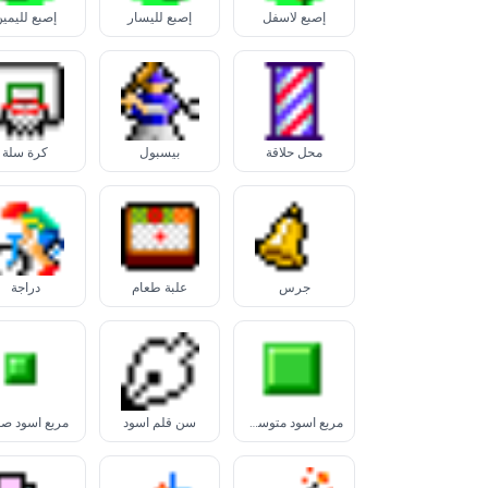
إصبع لأسفل
إصبع لليسار
إصبع لليمي
محل حلاقة
بيسبول
كرة سلة
جرس
علبة طعام
دراجة
مربع أسود متوسط الحجم
سن قلم أسود
مربع أسود صغ