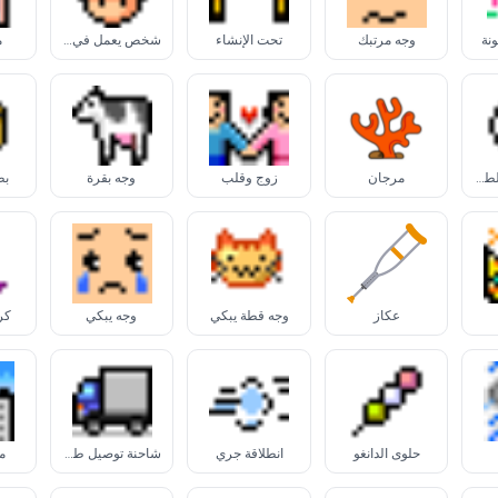
نة
وجه مرتبك
تحت الإنشاء
شخص يعمل في البناء
م
إشارة حقوق الطبع
مرجان
زوج وقلب
وجه بقرة
بط
عكاز
وجه قطة يبكي
وجه يبكي
كر
حلوى الدانغو
انطلاقة جري
شاحنة توصيل طلبات
م