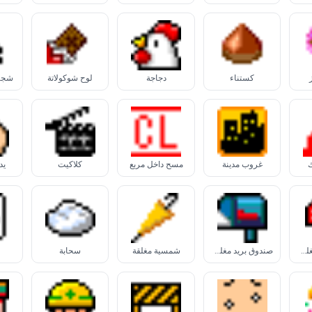
كستناء
دجاجة
لوح شوكولاتة
شجرة
غروب مدينة
مسح داخل مربع
كلاكيت
يد
صندوق بريد مغلق بإشارة لأسفل
صندوق بريد مغلق بإشارة مرفوعة
شمسية مغلقة
سحابة