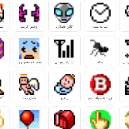
ساعة منبه
كائن فضائي
وحش غريب
سي
نين
نملة
إشارات هوائي
وجه بفم مفتوح وعرق بارد
زر B (فصيلة الدم)
رضيع
طفل ملاك
كت