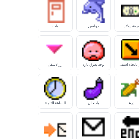
رقة دولار
دولفين
باب
سهم باتجاه أسفل-يمين
وجه بعرق بارد
زر لأسفل
ذرة
باذنجان
الساعة الثامنة