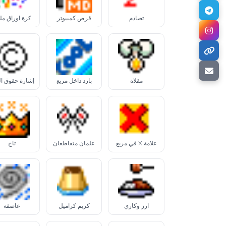
تصادم
قرص كمبيوتر
كرة أوراق ملو
مقلاة
بارد داخل مربع
علامة X في مربع
علمان متقاطعان
تاج
أرز وكاري
كريم كراميل
عاصفة