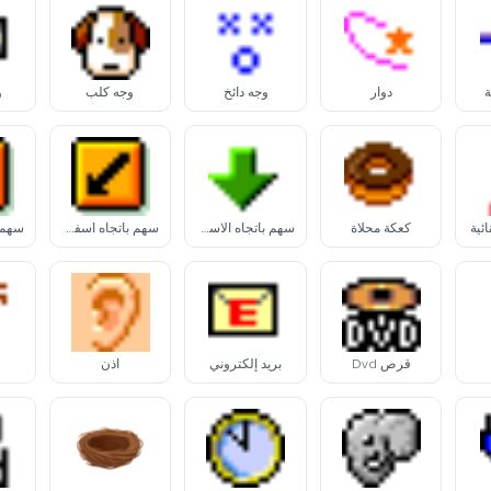
ة
دوار
وجه دائخ
وجه كلب
و
ئية
كعكة محلاة
سهم باتجاه الأسفل
سهم باتجاه أسفل-يسار
قرص Dvd
بريد إلكتروني
أذن