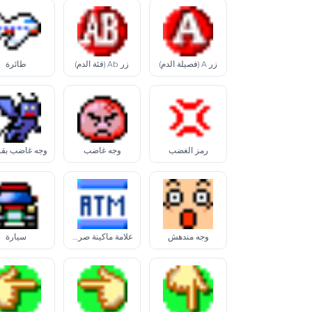
زر A (فصيلة الدم)
زر Ab (فئة الدم)
طائرة
رمز الغضب
وجه غاضب
وجه غاضب بقر
وجه مندهش
علامة ماكينة صرف آلي
سيارة