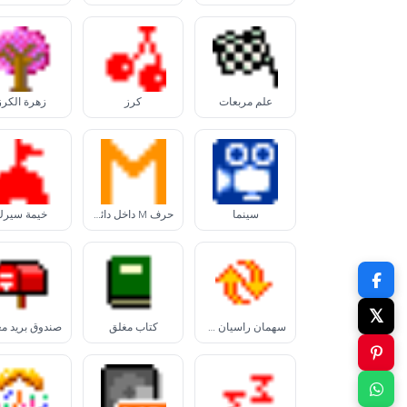
علم مربعات
كرز
زهرة الكرز
سينما
حرف M داخل دائرة
خيمة سيرك
𝕏
سهمان رأسيان مع عقارب الساعة
كتاب مغلق