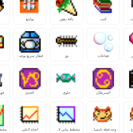
لصاقات علامات توقف قراءة
كتب
باقة زهور
بولينغ
ر
فقاعات
بق
قطار سريع بوجه محدب
السرطان
حلوى
الجدي
فهر
وجه قطة بدموع فرح
وجه قطة بابتسامة ممتعضة
مخطط بياني لأسفل
اتجاه لأعلى