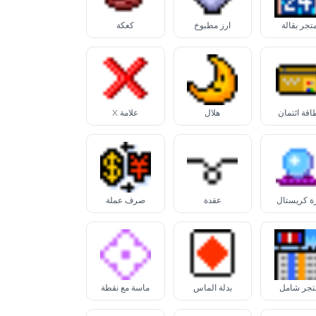
تجر بقالة
أرز مطبوخ
كعكة
اقة ائتمان
هلال
علامة X
ة كريستال
عقدة
صرف عملة
تجر شامل
بدلة ألماس
ماسة مع نقطة