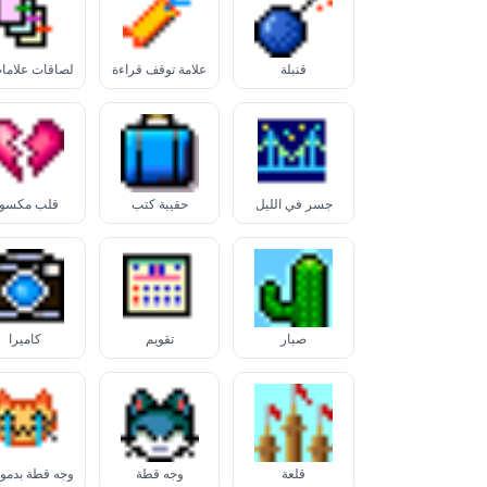
قنبلة
علامة توقف قراءة
جسر في الليل
حقيبة كتب
قلب مكسو
صبار
تقويم
كاميرا
قلعة
وجه قطة