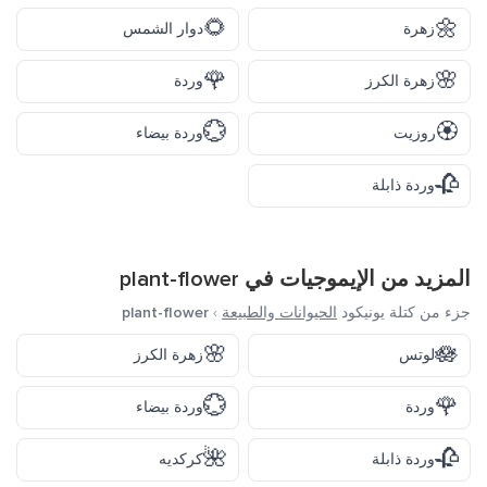
🌻
🌼
زهرة
دوار الشمس
🌹
🌸
زهرة الكرز
وردة
💮
🏵️
روزيت
وردة بيضاء
🥀
وردة ذابلة
المزيد من الإيموجيات في
plant-flower
جزء من كتلة يونيكود
الحيوانات والطبيعة
›
plant-flower
🌸
🪷
لوتس
زهرة الكرز
💮
🌹
وردة
وردة بيضاء
🌺
🥀
وردة ذابلة
كركديه