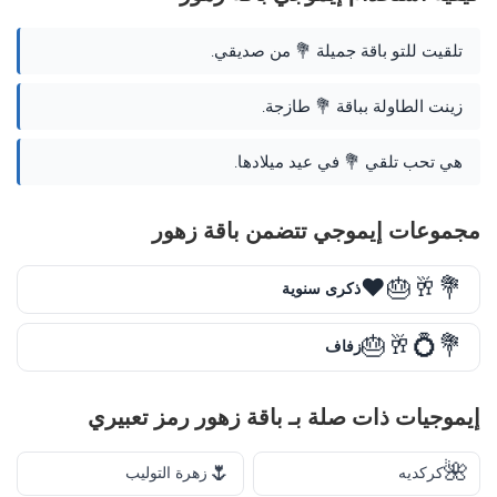
تلقيت للتو باقة جميلة 💐 من صديقي.
زينت الطاولة بباقة 💐 طازجة.
هي تحب تلقي 💐 في عيد ميلادها.
مجموعات إيموجي تتضمن باقة زهور
💐🥂🎂❤️
ذكرى سنوية
💐💍🥂🎂
زفاف
إيموجيات ذات صلة بـ باقة زهور رمز تعبيري
🌷
🌺
كركديه
زهرة التوليب