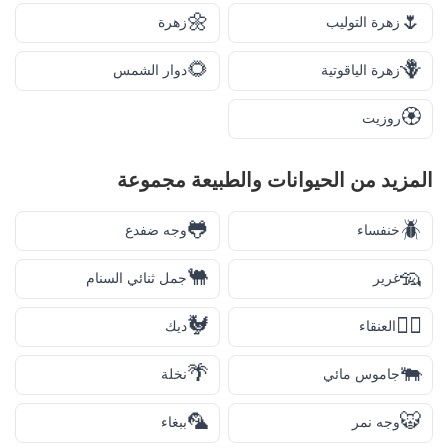
🌼
🌷
زهرة التوليب
زهرة
🌻
🪻
زهرة الياقوتية
دوار الشمس
🏵️
روزيت
المزيد من
الحيوانات والطبيعة
مجموعة
🐸
🪲
خنفساء
وجه ضفدع
🐫
🦡
غرير
جمل ثنائي السنام
🐓
🐦‍🔥
العنقاء
ديك
🌴
🐃
جاموس مائي
نخلة
🦜
🐯
وجه نمر
ببغاء