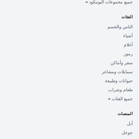
جميع مجموعات اليونيكود →
الفئات
الناس والجسم
أشياء
أعلام
رموز
سفر وأماكن
سمايلات ومشاعر
حيوانات وطبيعة
طعام وشراب
جميع الفئات →
المنصات
أبل
جوجل