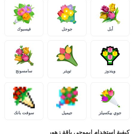
أبل
جوجل
فيسبوك
ويندوز
تويتر
سامسونج
جوي بيكسيلز
جيميل
سوفت بانك
كيفية استخدام إيموجي باقة زهور