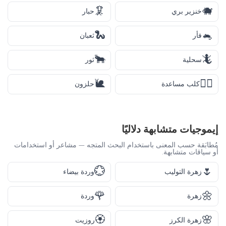
🦑
🐗
خنزير بري
حبار
🐍
🐁
فأر
ثعبان
🐂
🦎
سحلية
ثور
🐌
🐕‍🦺
كلب مساعدة
حلزون
إيموجيات متشابهة دلاليًا
مُطابَقة حسب المعنى باستخدام البحث المتجه — مشاعر أو استخدامات
أو سياقات متشابهة.
💮
🌷
زهرة التوليب
وردة بيضاء
🌹
🌼
زهرة
وردة
🏵️
🌸
زهرة الكرز
روزيت