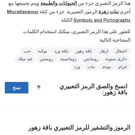
هذا الرمز التعبيري جزء من
الحيوانات والطبيعة
ويتم تجميعها مع
أخرى
نبات زهرة
الرموز التعبيرية. جزء من كتلة
Miscellaneous
Symbols and Pictographs
الكتلة.
للعثور على هذا الرمز التعبيري، يمكنك استخدام الكلمات
المفتاحية التالية:
احتفال
ازهار
باقة زهور
باقة ورد
بوكيه
حب
ذكرى سنوية
رومانس
رومانسية
رومنس
عيد ميلاد
غرام
موعد
نبات
ورد
انسخ والصق الرمز التعبيري
💐
نسخ
باقة زهور:
الرموز والتشفير للرمز التعبيري باقة زهور