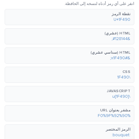
انقر على أي رمز أدناه لنسخه إلى الحافظة.
نقطة الرمز
U+1F490
HTML (عشري)
&#128144;
HTML (سداسي عشري)
&#x1F490;
CSS
\1F490
JAVASCRIPT
\u{1F490}
مشفر بعنوان URL
%F0%9F%92%90
الرمز المختصر
:bouquet: