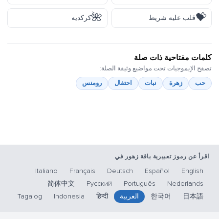
🌺
💝
قلب عليه شريط
كركديه
كلمات مفتاحية ذات صلة
تصفح الإيموجيات تحت مواضيع وثيقة الصلة:
حب
زهرة
نبات
احتفال
رومنس
اقرأ عن رموز تعبيرية باقة زهور في
Italiano
Français
Deutsch
Español
English
简体中文
Русский
Português
Nederlands
日本語
한국어
العربية
हिन्दी
Indonesia
Tagalog