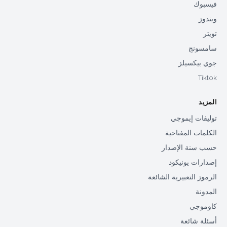
فيسبوك
ويندوز
تويتر
سامسونج
جوي بيكسيلز
Tiktok
المزيد
توليفات إيموجي
الكلمات المفتاحية
حسب سنة الإصدار
إصدارات يونيكود
الرموز التعبيرية الشائعة
المدونة
كاوموجي
أسئلة شائعة