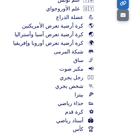
🇹🇳
علم تونس
🇺🇾
علم الأوروجواي
💪
عضلة الذراع
🌎
كرة أرضية تعرض الأمريكتين
🌏
كرة أرضية تعرض آسيا وأستراليا
🌍
كرة أرضية تعرض أوروبا وإفريقيا
🥅
شبكة المرمى
🦵
ساق
📢
مكبر صوت
🏃‍♂️
رجل يجري
🏃
شخص يجري
🍕
بيتزا
👟
حذاء رياضي
⚽
كرة قدم
🏟️
أستاد رياضي
🏆
كأس