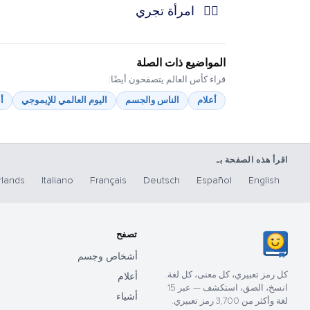
🏃‍♀️
امرأة تجري
المواضيع ذات الصلة
قراء كأس العالم يتصفحون أيضًا:
أعلام
الناس والجسم
اليوم العالمي للإيموجي
أ
اقرأ هذه الصفحة بـ
lands
Italiano
Français
Deutsch
Español
English
تصفح
أشخاص وجسم
كل رمز تعبيري، كل معنى، كل لغة.
أعلام
انسخ، الصق، استكشف — عبر 15
أشياء
لغة وأكثر من 3,700 رمز تعبيري.