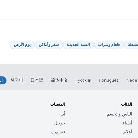
نشطة
طعام وشراب
السنة الجديدة
سفر وأماكن
يوم الأرض
Neder
Português
Русский
简体中文
日本語
한국어
ال
الفئات
المنصات
الناس والجسم
أبل
أشياء
جوجل
أعلام
فيسبوك