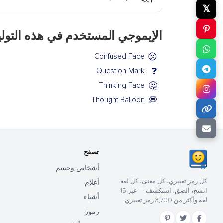
𝕏
الإيموجي المستخدم في هذه التول
😕
Confused Face
❓
Question Mark
🤔
Thinking Face
💭
Thought Balloon
تصفح
أشخاص وجسم
كل رمز تعبيري، كل معنى، كل لغة.
أعلام
انسخ، الصق، استكشف — عبر 15
أشياء
لغة وأكثر من 3,700 رمز تعبيري.
رموز