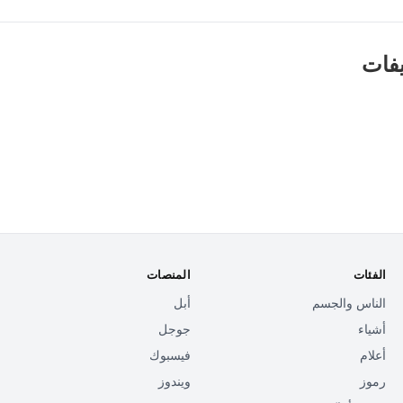
يفات
الفئات
المنصات
الناس والجسم
أبل
أشياء
جوجل
أعلام
فيسبوك
رموز
ويندوز