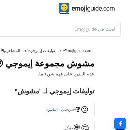
Emojiguide.com
توليفات إيموجي
المشاعر وال
مشوش مجموعة إيموجي
❓
عدم القدرة على فهم شيء ما.
توليفات إيموجي لـ "مشوش"
😕❓
افتراضي
أساسي
🤔💭
مفكر