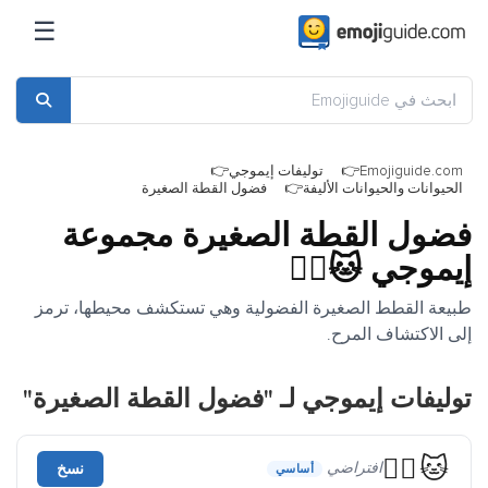
☰
Emojiguide.com
توليفات إيموجي
الحيوانات والحيوانات الأليفة
فضول القطة الصغيرة
فضول القطة الصغيرة مجموعة
إيموجي
🐱🕵️‍♀️
طبيعة القطط الصغيرة الفضولية وهي تستكشف محيطها، ترمز
إلى الاكتشاف المرح.
توليفات إيموجي لـ "فضول القطة الصغيرة"
🐱🕵️‍♀️
افتراضي
نسخ
أساسي