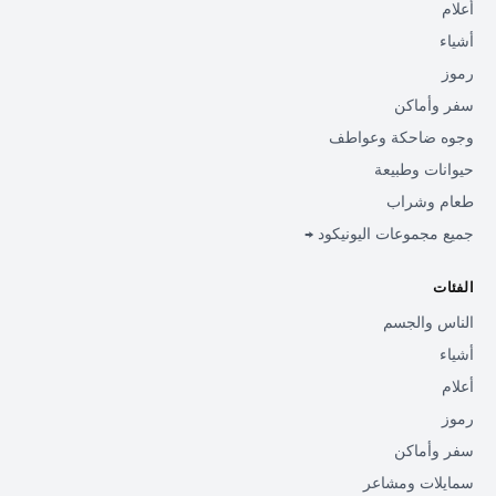
أعلام
أشياء
رموز
سفر وأماكن
وجوه ضاحكة وعواطف
حيوانات وطبيعة
طعام وشراب
جميع مجموعات اليونيكود →
الفئات
الناس والجسم
أشياء
أعلام
رموز
سفر وأماكن
سمايلات ومشاعر