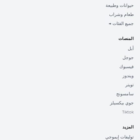
حيوانات وطبيعة
طعام وشراب
جميع الفئات →
المنصات
أبل
جوجل
فيسبوك
ويندوز
تويتر
سامسونج
جوي بيكسيلز
Tiktok
المزيد
توليفات إيموجي