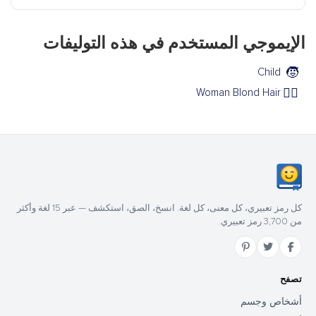
الإيموجي المستخدم في هذه التوليفات
🧒
Child
👱‍♀️
Woman Blond Hair
كل رمز تعبيري، كل معنى، كل لغة. انسخ، الصق، استكشف — عبر 15 لغة وأكثر
من 3,700 رمز تعبيري.
تصفح
أشخاص وجسم