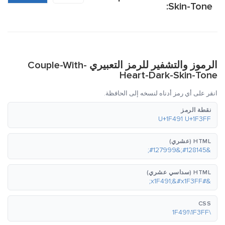
Skin-Tone:
الرموز والتشفير للرمز التعبيري Couple-With-
Heart-Dark-Skin-Tone
انقر على أي رمز أدناه لنسخه إلى الحافظة.
نقطة الرمز
U+1F491 U+1F3FF
HTML (عشري)
&#128145;&#127999;
HTML (سداسي عشري)
&#x1F491;&#x1F3FF;
CSS
\1F491\1F3FF