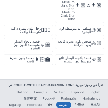
Medium-
👨🏼‍🐰‍👨🏾
Light Skin
Tone,
Medium-
Dark Skin
Tone
سيلفي يد متوسطة لون
رجل بلون بشرة داكنة-
🧍🏾‍♂️
🤳🏽
البشرة
متوسطة واقف
شخص بلون بشرة فاتحة
قبضة باتجاه اليسار
🚴🏻
🤛🏽
يقود الدراجة
متوسطة اللون لون
البشرة
قبضة باتجاه اليسار فاتح-
معلمة بلون بشرة
👩🏻‍🏫
🤛🏼
متوسط لون البشرة
فاتحة
اقرأ عن رموز تعبيرية COUPLE-WITH-HEART-DARK-SKIN-TONE في
Italiano
Français
Deutsch
Español
English
简体中文
Русский
Português
Nederlands
日本語
한국어
العربية
हिन्दी
Indonesia
Tagalog