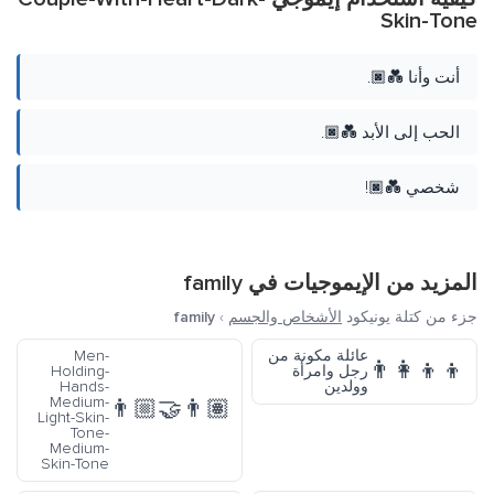
Skin-Tone
أنت وأنا 💑🏿.
الحب إلى الأبد 💑🏿.
شخصي 💑🏿!
المزيد من الإيموجيات في
family
جزء من كتلة يونيكود
الأشخاص والجسم
›
family
عائلة مكونة من
Men-
👨‍👩‍👦‍👦
رجل وامرأة
Holding-
وولدين
Hands-
Medium-
👨🏼‍🤝‍👨🏽
Light-Skin-
Tone-
Medium-
Skin-Tone