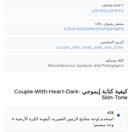
JAVASCRIPT
\u{1F491}\u{1F3FF}
مشفر بعنوان URL
%F0%9F%92%91%F0%9F%8F%BF
الرمز المختصر
:couple_with_heart_dark_skin_tone:
كتلة يونيكود
Miscellaneous Symbols and Pictographs
كيفية كتابة إيموجي Couple-With-Heart-Dark-
Skin-Tone
iOS
استخدم لوحة مفاتيح الرموز التعبيرية (أيقونة الكرة الأرضية →
وجه مبتسم)