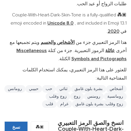
طلبات الزواج أو عيد الحب.
Couple-With-Heart-Dark-Skin-Tone is a fully-qualified
💑🏿
emoji encoded in
Unicode 8.0
, and included in Emoji 13.1
في
2020
.
هذا الرمز التعبيري جزء من
الأشخاص والجسم
ويتم تجميعها مع
أخرى
عائلة
الرموز التعبيرية. جزء من كتلة
Miscellaneous
Symbols and Pictographs
الكتلة.
للعثور على هذا الرمز التعبيري، يمكنك استخدام الكلمات
المفتاحية التالية:
أشخاص
بشرة بلون غامق
ثنائي
حب
حبيبي
رومانس
رومانسية
رومنس
زوج
زوج وقلب
زوج وقلب: بشرة بلون غامق
غرام
قلب
انسخ والصق الرمز التعبيري
💑🏿
نسخ
Couple-With-Heart-Dark-