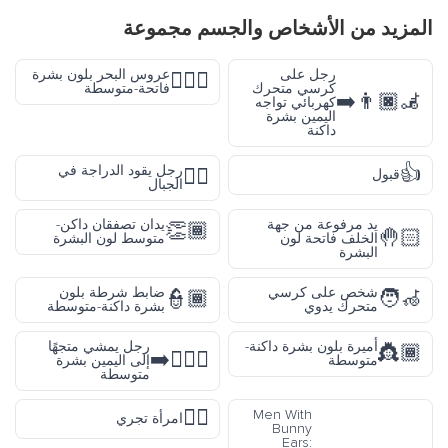
المزيد من
الأشخاص والجسم
مجموعة
رجل على
عروس البحر بلون بشرة
🧜🏼‍♀️
كرسي متحرك
فاتحة-متوسطة
👨🏿‍🦼‍➡️
كهربائي تواجه
اليمين بشرة
داكنة
👍
رجل يقود الدراجة في
🚵‍♂️
قبول
الجبال
يد مرفوعة من جهة
يدان تصفقان داكن-
👏🏾
🤚🏻
الخلف فاتحة لون
متوسط لون البشرة
البشرة
شخص على كرسي
ضابط شرطة بلون
👮🏾
🧑‍🦽
متحرك يدوي
بشرة داكنة-متوسطة
أميرة بلون بشرة داكنة-
رجل يمشي متجهًا
👸🏾
🚶🏽‍♂️‍➡️
متوسطة
إلى اليمين بشرة
متوسطة
🏃‍♀️
Men With
امرأة تجري
Bunny
Ears: