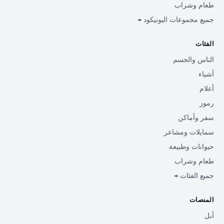
طعام وشراب
جميع مجموعات اليونيكود →
الفئات
الناس والجسم
أشياء
أعلام
رموز
سفر وأماكن
سمايلات ومشاعر
حيوانات وطبيعة
طعام وشراب
جميع الفئات →
المنصات
أبل