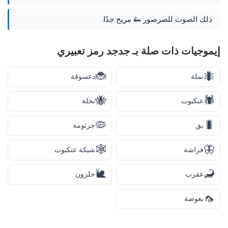
ذلك الصوت للصرصور 🦗 مريح جدًا.
إيموجيات ذات صلة بـ جدجد رمز تعبيري
🐞
🐜
نملة
دعسوقة
🐝
🕷️
عنكبوت
نحلة
🦠
🐛
بق
جرثومة
🕸️
🦋
فراشة
شبكة عنكبوت
🐌
🦂
عقرب
حلزون
🦟
بعوضة