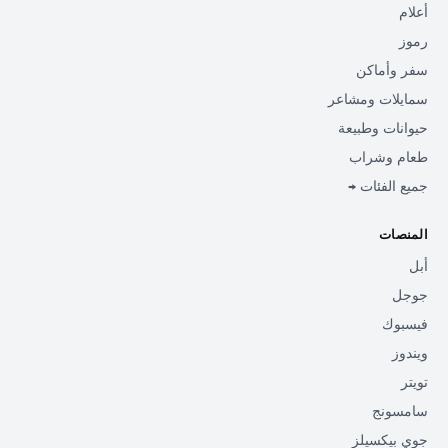
أعلام
رموز
سفر وأماكن
سمايلات ومشاعر
حيوانات وطبيعة
طعام وشراب
جميع الفئات →
المنصات
أبل
جوجل
فيسبوك
ويندوز
تويتر
سامسونج
جوي بيكسيلز