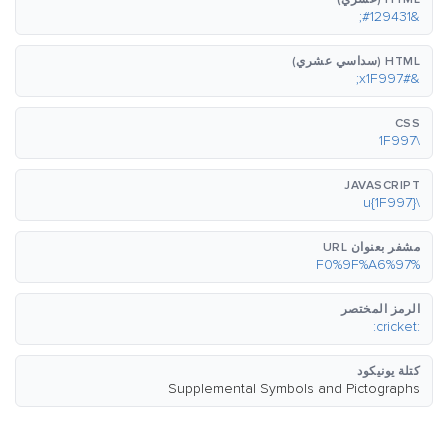
&#129431;
HTML (سداسي عشري)
&#x1F997;
CSS
\1F997
JAVASCRIPT
\u{1F997}
مشفر بعنوان URL
%F0%9F%A6%97
الرمز المختصر
:cricket:
كتلة يونيكود
Supplemental Symbols and Pictographs