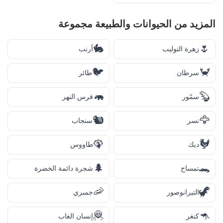
المزيد من
الحيوانات والطبيعة
مجموعة
🐇
🌷
زهرة التوليب
أرنب
🐦
🦀
سرطان
طائر
🦛
🦫
سمّور
فرس النهر
🐿️
🦅
نسر
سنجاب
🦚
🐓
ديك
طاووس
🌲
🐊
تمساح
شجرة دائمة الخضرة
🦐
🦖
التيرانوصور
جمبري
🦧
🦘
كنغر
إنسان الغاب