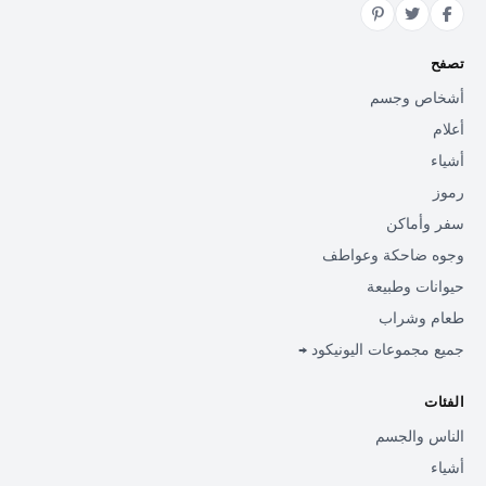
تصفح
أشخاص وجسم
أعلام
أشياء
رموز
سفر وأماكن
وجوه ضاحكة وعواطف
حيوانات وطبيعة
طعام وشراب
جميع مجموعات اليونيكود →
الفئات
الناس والجسم
أشياء