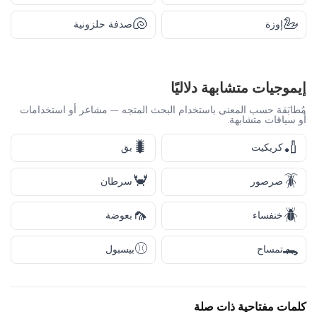
🐚
🦢
إوزة
صدفة حلزونية
إيموجيات متشابهة دلاليًا
مُطابَقة حسب المعنى باستخدام البحث المتجه — مشاعر أو استخدامات
أو سياقات متشابهة.
🐛
🏏
كريكيت
بق
🦀
🪳
صرصور
سرطان
🦟
🪲
خنفساء
بعوضة
⚾
🐊
تمساح
بيسبول
كلمات مفتاحية ذات صلة