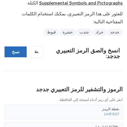
Supplemental Symbols and Pictographs
الكتلة.
للعثور على هذا الرمز التعبيري، يمكنك استخدام الكلمات
المفتاحية التالية:
جدجد
جراد
جندب
حشرة
قبوط
انسخ والصق الرمز التعبيري
🦗
نسخ
جدجد:
الرموز والتشفير للرمز التعبيري جدجد
انقر على أي رمز أدناه لنسخه إلى الحافظة.
نقطة الرمز
U+1F997
HTML (عشري)