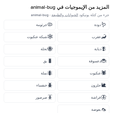
المزيد من الإيموجيات في
animal-bug
جزء من كتلة يونيكود
الحيوانات والطبيعة
›
animal-bug
🦠
🪱
دودة
جرثومة
🕸️
🦂
عقرب
شبكة عنكبوت
🐝
🪰
ذبابة
نحلة
🐛
🐞
دعسوقة
بق
🐜
🕷️
عنكبوت
نملة
🪲
🐌
حلزون
خنفساء
🪳
🦋
فراشة
صرصور
🦟
بعوضة