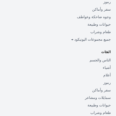
رموز
سفر وأماكن
وجوه ضاحكة وعواطف
حيوانات وطبيعة
طعام وشراب
جميع مجموعات اليونيكود →
الفئات
الناس والجسم
أشياء
أعلام
رموز
سفر وأماكن
سمايلات ومشاعر
حيوانات وطبيعة
طعام وشراب