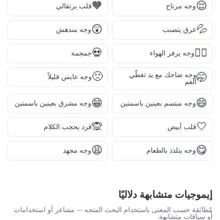
🧡
😌
وجه مرتاح
قلب برتقالي
😲
💦
عرق يتصبب
وجه مندهش
💀
😮‍💨
وجه يزفر الهواء
جمجمة
🙁
وجه ضاحك مع يد تغطّي
🤭
وجه عابس قليلاً
الفم
😁
😄
وجه مبتسم بعينين باسمتين
وجه مشرق بعينين باسمتين
🙊
🤍
قلب أبيض
قرد يحجب الكلام
😩
😋
وجه يتلذذ بالطعام
وجه مجهد
إيموجيات متشابهة دلاليًا
مُطابَقة حسب المعنى باستخدام البحث المتجه — مشاعر أو استخدامات
أو سياقات متشابهة.