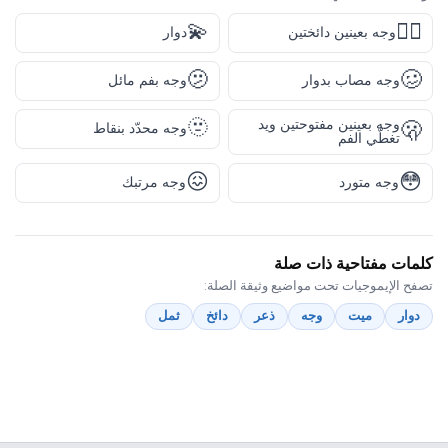
💫
😵‍💫
وجه بعينين دائختين
دوار
🫤
🥴
وجه مصاب بدوار
وجه بفم مائل
🫥
وجه بعينين مفتوحتين ويد
🫢
وجه محدّد بنقاط
تغطّي الفم
😖
😳
وجه متورد
وجه مرتبك
كلمات مفتاحية ذات صلة
تصفح الإيموجيات تحت مواضيع وثيقة الصلة:
دوار
ميت
وجه
ذعر
دائخ
ثمل