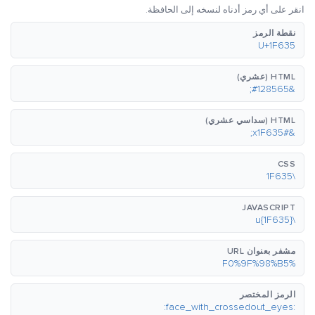
انقر على أي رمز أدناه لنسخه إلى الحافظة.
نقطة الرمز
U+1F635
HTML (عشري)
&#128565;
HTML (سداسي عشري)
&#x1F635;
CSS
\1F635
JAVASCRIPT
\u{1F635}
مشفر بعنوان URL
%F0%9F%98%B5
الرمز المختصر
:face_with_crossedout_eyes: