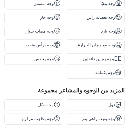
🤢
🤮
وجه يتقيّأ
وجه مشمئز
🥵
🤕
وجه بعصابة رأس
وجه حار
🥴
🥶
وجه بارد
وجه مصاب بدوار
🤯
🤒
وجه مع ميزان للحرارة
وجه برأس منفجر
🤧
😵‍💫
وجه بعينين دائختين
وجه يعطس
😷
وجه بكمامة
المزيد من
الوجوه والمشاعر
مجموعة
😗
👹
غول
وجه يقبّل
🤨
🤠
وجه بقبعة راعي بقر
وجه بحاجب مرفوع