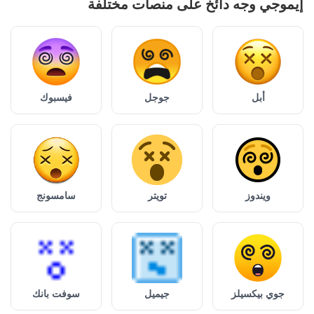
إيموجي وجه دائخ على منصات مختلفة
أبل
جوجل
فيسبوك
ويندوز
تويتر
سامسونج
جوي بيكسيلز
جيميل
سوفت بانك