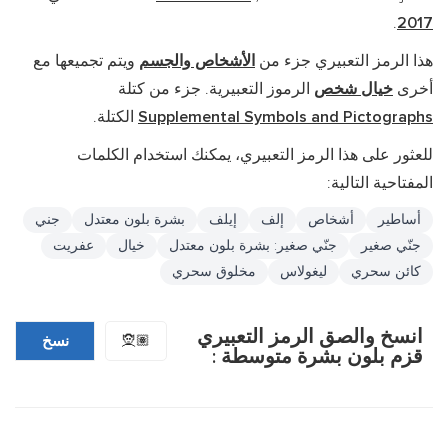
.
2017
هذا الرمز التعبيري جزء من
الأشخاص والجسم
ويتم تجميعها مع
أخرى
خيال شخص
الرموز التعبيرية. جزء من كتلة
Supplemental Symbols and Pictographs
الكتلة.
للعثور على هذا الرمز التعبيري، يمكنك استخدام الكلمات
المفتاحية التالية:
أساطير
أشخاص
إلف
إيلف
بشرة بلون معتدل
جني
جنّي صغير
جنّي صغير: بشرة بلون معتدل
خيال
عفريت
كائن سحري
ليغولاس
مخلوق سحري
انسخ والصق الرمز التعبيري
🧝🏽
نسخ
قزم بلون بشرة متوسطة :