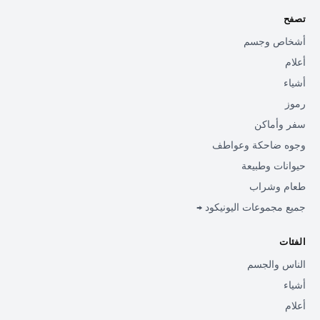
تصفح
أشخاص وجسم
أعلام
أشياء
رموز
سفر وأماكن
وجوه ضاحكة وعواطف
حيوانات وطبيعة
طعام وشراب
جميع مجموعات اليونيكود →
الفئات
الناس والجسم
أشياء
أعلام