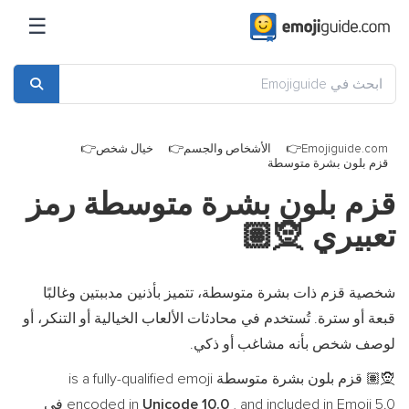
☰
Emojiguide.com
الأشخاص والجسم
خيال شخص
قزم بلون بشرة متوسطة
قزم بلون بشرة متوسطة رمز
تعبيري
🧝🏽
شخصية قزم ذات بشرة متوسطة، تتميز بأذنين مدببتين وغالبًا
قبعة أو سترة. تُستخدم في محادثات الألعاب الخيالية أو التنكر، أو
لوصف شخص بأنه مشاغب أو ذكي.
قزم بلون بشرة متوسطة is a fully-qualified emoji
🧝🏽
, and included in Emoji 5.0 في
Unicode 10.0
encoded in