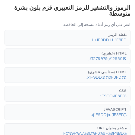
الرموز والتشفير للرمز التعبيري قزم بلون بشرة
متوسطة
انقر على أي رمز أدناه لنسخه إلى الحافظة.
نقطة الرمز
U+1F9DD U+1F3FD
HTML (عشري)
&#129501;&#127997;
HTML (سداسي عشري)
&#x1F9DD;&#x1F3FD;
CSS
\1F9DD\1F3FD
JAVASCRIPT
\u{1F9DD}\u{1F3FD}
مشفر بعنوان URL
%F0%9F%A7%9D%F0%9F%8F%BD