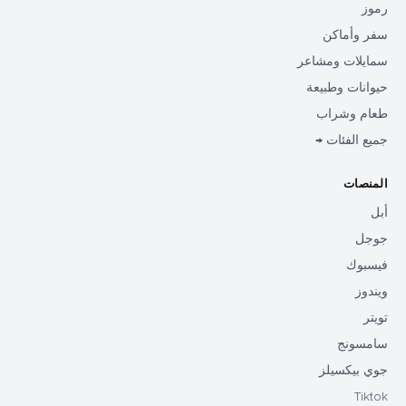
رموز
سفر وأماكن
سمايلات ومشاعر
حيوانات وطبيعة
طعام وشراب
جميع الفئات →
المنصات
أبل
جوجل
فيسبوك
ويندوز
تويتر
سامسونج
جوي بيكسيلز
Tiktok