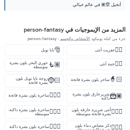
أتخيل 🧝🏽 في عالم خيالي.
المزيد من الإيموجيات في
person-fantasy
جزء من كتلة يونيكود
الأشخاص والجسم
›
person-fantasy
🎅
🧞‍♀️
عفريت أنثى
بابا نويل
🧚‍♀️
حوري البحر بلون بشرة
🧜🏽
جنية أنثى
متوسطة
🧙🏻
زوجة بابا نويل بلون
🤶🏻
ساحر بلون بشرة فاتحة
بشرة فاتحة
🧙🏻‍♀️
شريرخارق بلون بشرة
🦹🏿
ساحرة بلون بشرة فاتحة
داكنة
أنثى شريرة خارقة بلون
ساحرة بلون بشرة داكنة-
🧙🏾‍♀️
🦹🏼‍♀️
بشرة فاتحة-متوسطة
متوسطة
🧙🏿‍♀️
ذكر مصاص دماء بلون
🧛🏾‍♂️
ساحرة بلون بشرة داكنة
بشرة داكنة-متوسطة