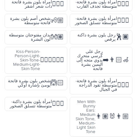
امرأة بلون بشرة فاتحة-
امرأة بلون بشرة فاتحة
👱🏻‍♀️
🚣🏼‍♀️
متوسطة تجذف القارب
ذات شعر أشقر
امرأة بلون بشرة فاتحة-
شخص أصم بلون بشرة
🧏🏼
🧗🏼‍♀️
متوسطة تتسلق الصخور
فاتحة-متوسطة
رجل بلون بشرة داكنة
يدان مفتوحتان متوسطة
👐🏽
🕺🏿
يرقص
لون البشرة
رجل على
Kiss-Person-
كرسي متحرك
Person-Light-
🧑🏻‍❤️‍💋‍🧑🏼
👨🏻‍🦽‍➡️
يدوي متجه إلى
Skin-Tone-
اليمين بشرة
Medium-Light-
فاتحة
Skin-Tone
امرأة بلون بشرة فاتحة-
شخص بلون بشرة فاتحة
🙆🏻
🚵🏼‍♀️
متوسطة تقود الدراجة
يومئ بإشارة أوكي
في الجبال
Men With
امرأة بلون بشرة داكنة-
🧗🏾‍♀️
Bunny
متوسطة تتسلق الصخور
Ears:
Medium
👨🏽‍🐰‍👨🏼
Skin Tone,
Medium-
Light Skin
Tone