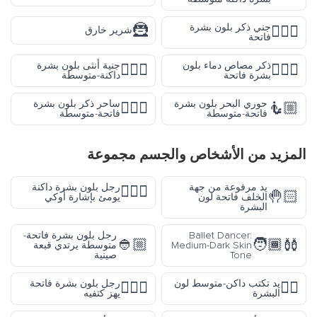
🦹
جني ذكر بلون بشرة
🧚🏻‍♂️
شرير خارق
فاتحة
ذكر مصاص دماء بلون
جنية أنثى بلون بشرة
🧚🏾‍♀️
🧛🏻‍♂️
بشرة فاتحة
داكنة-متوسطة
حوري البحر بلون بشرة
ساحر ذكر بلون بشرة
🧙🏼‍♂️
🧜🏼
فاتحة-متوسطة
فاتحة-متوسطة
المزيد من
الأشخاص والجسم
مجموعة
يد مرفوعة من جهة
رجل بلون بشرة داكنة
🙆🏿‍♂️
🤚🏻
الخلف فاتحة لون
يومئ بإشارة أوكي
البشرة
Ballet Dancer:
رجل بلون بشرة فاتحة-
👲🏼
🧑🏾‍🩰
Medium-Dark Skin
متوسطة يرتدي قبعة
Tone
صينية
يد تكتب داكن-متوسط لون
رجل بلون بشرة فاتحة
🤷🏻‍♂️
✍🏾
البشرة
يهز كتفيه